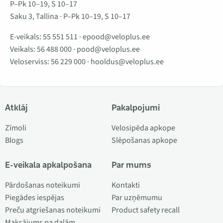
P–Pk 10–19, S 10–17
Saku 3, Tallina · P–Pk 10–19, S 10–17
E-veikals:
55 551 511
·
epood@veloplus.ee
Veikals:
56 488 000
·
pood@veloplus.ee
Veloserviss:
56 229 000
·
hooldus@veloplus.ee
Atklāj
Pakalpojumi
Zīmoli
Velosipēda apkope
Blogs
Slēpošanas apkope
E-veikala apkalpošana
Par mums
Pārdošanas noteikumi
Kontakti
Piegādes iespējas
Par uzņēmumu
Preču atgriešanas noteikumi
Product safety recall
Maksājums pa daļām