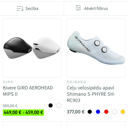
Secība
Atvērt filtrus
GIRO
SHIMANO
Ķivere GIRO AEROHEAD
Ceļu velosipēdu apavi
MIPS II
Shimano S-PHYRE SH-
RC903
559,00 €
377,00 €
449,00 € - 459,00 €