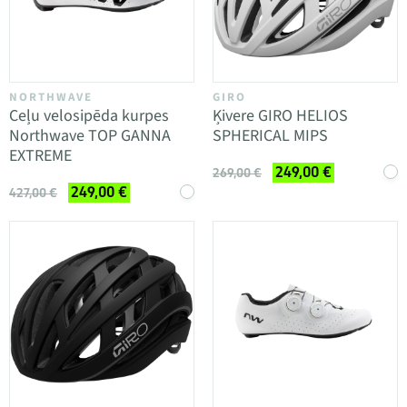
NORTHWAVE
GIRO
Ceļu velosipēda kurpes
Ķivere GIRO HELIOS
Northwave TOP GANNA
SPHERICAL MIPS
EXTREME
249,00 €
269,00 €
249,00 €
427,00 €