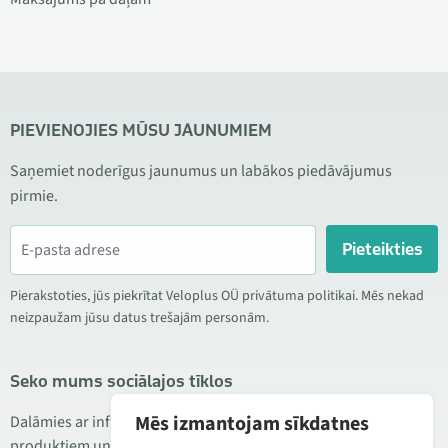
PIEVIENOJIES MŪSU JAUNUMIEM
Saņemiet noderīgus jaunumus un labākos piedāvājumus
pirmie.
Pieteikties
Pierakstoties, jūs piekrītat Veloplus OÜ privātuma politikai. Mēs nekad
neizpaužam jūsu datus trešajām personām.
Seko mums sociālajos tīklos
Mēs izmantojam sīkdatnes
Dalāmies ar informāciju par izdevīgām akcijām, jauniem
produktiem un servisu. Reizēm publicējam arī produktu