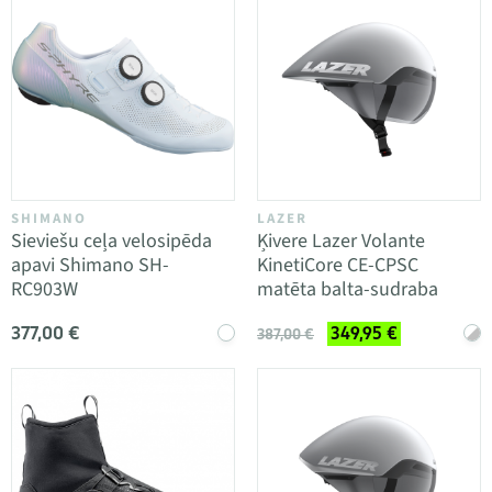
SHIMANO
LAZER
Sieviešu ceļa velosipēda
Ķivere Lazer Volante
apavi Shimano SH-
KinetiCore CE-CPSC
RC903W
matēta balta-sudraba
377,00 €
349,95 €
387,00 €