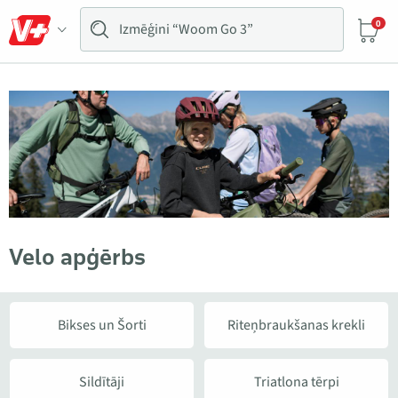
0
Velo apģērbs
Bikses un Šorti
Riteņbraukšanas krekli
Sildītāji
Triatlona tērpi