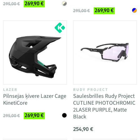
269,90 €
295,00 €
269,90 €
295,00 €
LAZER
RUDY PROJECT
Pilnsejas ķivere Lazer Cage
Saulesbrilles Rudy Project
KinetiCore
CUTLINE PHOTOCHROMIC
2LASER PURPLE, Matte
269,90 €
Black
295,00 €
254,90 €