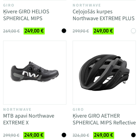
GIRO
NORTHWAVE
Ķivere GIRO HELIOS
Ceļojošās kurpes
SPHERICAL MIPS
Northwave EXTREME PLUS
249,00 €
249,00 €
269,00 €
299,90 €
NORTHWAVE
GIRO
MTB apavi Northwave
Ķivere GIRO AETHER
EXTREME X
SPHERICAL MIPS Reflective
249,00 €
249,00 €
299,90 €
326,00 €