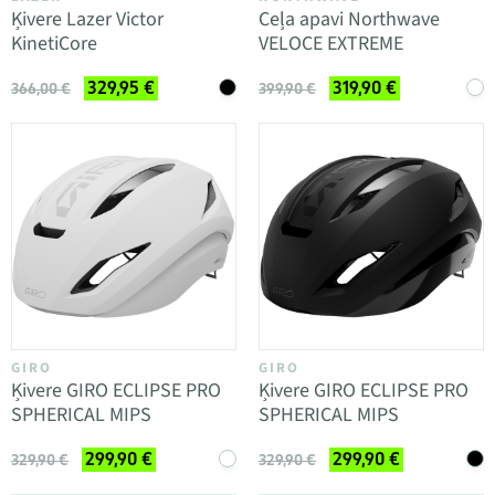
Ķivere Lazer Victor
Ceļa apavi Northwave
KinetiCore
VELOCE EXTREME
329,95 €
319,90 €
366,00 €
399,90 €
GIRO
GIRO
Ķivere GIRO ECLIPSE PRO
Ķivere GIRO ECLIPSE PRO
SPHERICAL MIPS
SPHERICAL MIPS
299,90 €
299,90 €
329,90 €
329,90 €