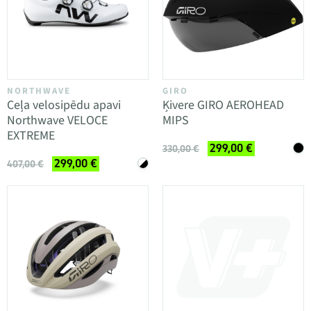
NORTHWAVE
GIRO
Ceļa velosipēdu apavi
Ķivere GIRO AEROHEAD
Northwave VELOCE
MIPS
EXTREME
299,00 €
330,00 €
299,00 €
407,00 €