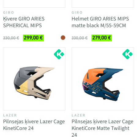
GIRO
GIRO
Ķivere GIRO ARIES
Helmet GIRO ARIES MIPS
SPHERICAL MIPS
matte black M/55-59CM
299,00 €
279,00 €
330,00 €
330,00 €
LAZER
LAZER
Pilnsejas ķivere Lazer Cage
Pilnsejas ķivere Lazer Cage
KinetiCore 24
KinetiCore Matte Twilight
24