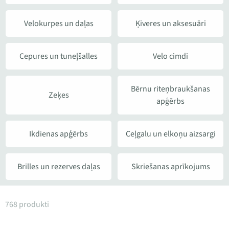
Velokurpes un daļas
Ķiveres un aksesuāri
Cepures un tuneļšalles
Velo cimdi
Bērnu riteņbraukšanas
Zeķes
apģērbs
Ikdienas apģērbs
Ceļgalu un elkoņu aizsargi
Brilles un rezerves daļas
Skriešanas aprīkojums
Produkti kategorijā Velo apģērbs
768 produkti