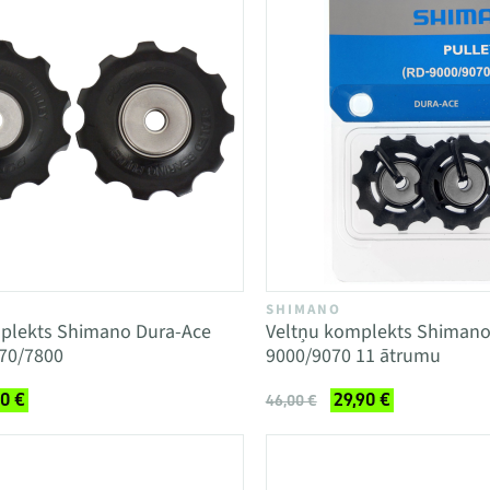
SHIMANO
mplekts Shimano Dura-Ace
Veltņu komplekts Shimano
70/7800
9000/9070 11 ātrumu
90 €
29,90 €
46,00 €