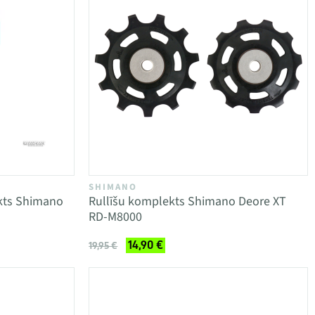
SHIMANO
kts Shimano
Rullīšu komplekts Shimano Deore XT
u
RD-M8000
14,90 €
19,95 €