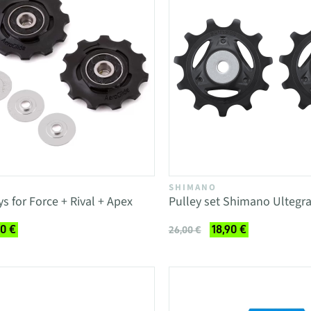
SHIMANO
s for Force + Rival + Apex
Pulley set Shimano Ultegr
00 €
18,90 €
26,00 €