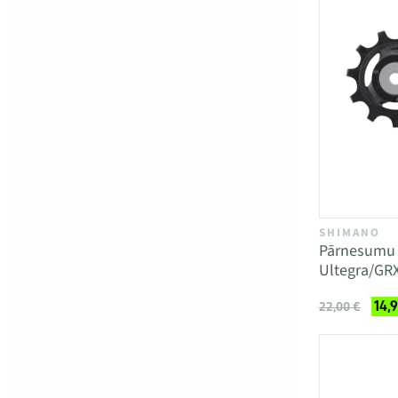
SHIMANO
Pārnesumu 
Ultegra/GR
14,
22,00 €