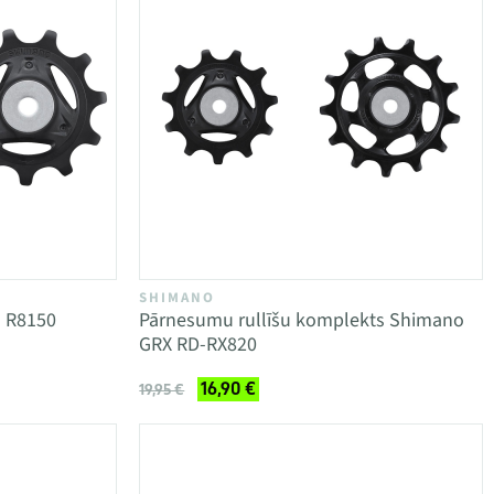
SHIMANO
a R8150
Pārnesumu rullīšu komplekts Shimano
GRX RD-RX820
16,90 €
19,95 €