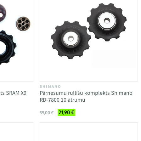
SHIMANO
ts SRAM X9
Pārnesumu rullīšu komplekts Shimano
RD-7800 10 ātrumu
21,90 €
39,00 €