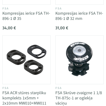
FSA
FSA
Kompresijas ierīce FSA TH-
Kompresijas ierīce FSA TH-
896-1 Ø 35
896-1 Ø 32 mm
34,00 €
31,00 €
FSA
FSA
FSA ACR stūres starpliku
FSA Skrūve-zvaigzne 1 1/8
komplekts 1x5mm +
TH-875c-1 ar oglekļa
2x10mm MW010+MW011
vāciņu