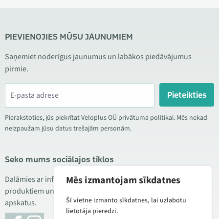
PIEVIENOJIES MŪSU JAUNUMIEM
Saņemiet noderīgus jaunumus un labākos piedāvājumus
pirmie.
Pieteikties
Pierakstoties, jūs piekrītat Veloplus OÜ privātuma politikai. Mēs nekad
neizpaužam jūsu datus trešajām personām.
Seko mums sociālajos tīklos
Mēs izmantojam sīkdatnes
Dalāmies ar informāciju par izdevīgām akcijām, jauniem
produktiem un servisu. Reizēm publicējam arī produktu
Šī vietne izmanto sīkdatnes, lai uzlabotu
apskatus.
lietotāja pieredzi.