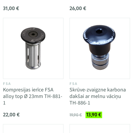
31,00 €
26,00 €
FSA
FSA
Kompresijas ierīce FSA
Skrūve-zvaigzne karbona
alloy top Ø 23mm TH-881-
dakšai ar melnu vāciņu
1
TH-886-1
22,00 €
13,90 €
19,90 €