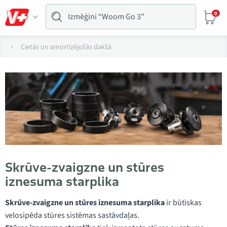
0
Cietās un amortizējošās dakšā
Skrūve-zvaigzne un stūres
iznesuma starplika
Skrūve-zvaigzne un stūres iznesuma starplika
ir būtiskas
velosipēda stūres sistēmas sastāvdaļas.