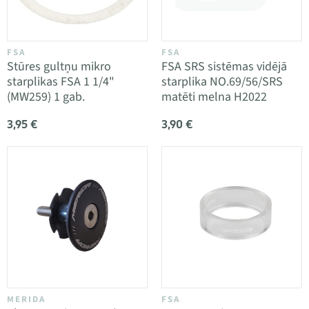
FSA
FSA
Stūres gultņu mikro
FSA SRS sistēmas vidējā
starplikas FSA 1 1/4"
starplika NO.69/56/SRS
(MW259) 1 gab.
matēti melna H2022
3,95 €
3,90 €
MERIDA
FSA