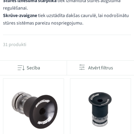
Stūres iznesuma starplika
tiek izmantota stūres augstuma
regulēšanai.
Skrūve-zvaigzne
tiek uzstādīta dakšas caurulē, lai nodrošinātu
stūres sistēmas pareizu nospriegojumu.
Produkti kategorijā Skrūve-zvaigzne un stūres iznes
31 produkti
Secība
Atvērt filtrus