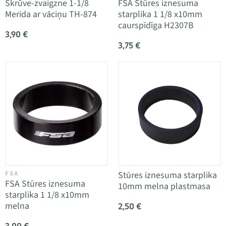
Skrūve-zvaigzne 1-1/8
FSA Stūres iznesuma
Merida ar vāciņu TH-874
starplika 1 1/8 x10mm
caurspīdīga H2307B
3,90 €
3,75 €
FSA
Stūres iznesuma starplika
FSA Stūres iznesuma
10mm melna plastmasa
starplika 1 1/8 x10mm
melna
2,50 €
3,00 €