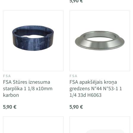
5,90 €
FSA
FSA
FSA Stūres iznesuma
FSA apakšējais kroņa
starplika 1 1/8 x10mm
gredzens N°44 N°53-1 1
karbon
1/4 33d H6063
5,90 €
5,90 €