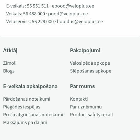
E-veikals:
55 551 511
·
epood@veloplus.ee
Veikals:
56 488 000
·
pood@veloplus.ee
Veloserviss:
56 229 000
·
hooldus@veloplus.ee
Atklāj
Pakalpojumi
Zīmoli
Velosipēda apkope
Blogs
Slēpošanas apkope
E-veikala apkalpošana
Par mums
Pārdošanas noteikumi
Kontakti
Piegādes iespējas
Par uzņēmumu
Preču atgriešanas noteikumi
Product safety recall
Maksājums pa daļām