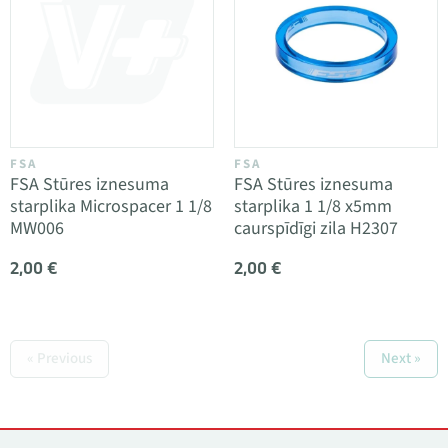
FSA
FSA
FSA Stūres iznesuma
FSA Stūres iznesuma
starplika Microspacer 1 1/8
starplika 1 1/8 x5mm
MW006
caurspīdīgi zila H2307
2,00 €
2,00 €
« Previous
Next »
Kontakti