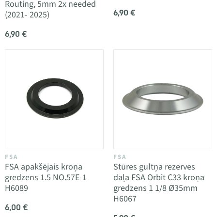
Routing, 5mm 2x needed
6,90 €
(2021- 2025)
6,90 €
FSA
FSA
FSA apakšējais kroņa
Stūres gultņa rezerves
gredzens 1.5 NO.57E-1
daļa FSA Orbit C33 kroņa
H6089
gredzens 1 1/8 Ø35mm
H6067
6,00 €