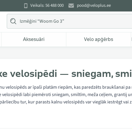
Veikals: 56 488 000
pood@veloplus.ee
Aksesuāri
Velo apģērbs
ke velosipēdi — sniegam, s
lnu velosipēds ar īpaši platām riepām, kas paredzēts braukšanai p
e velosipēdi labi piemēroti sniegam, smiltīm, meža ceļiem, grantij 
 pārliecību tur, kur parasts kalnu velosipēds var vieglāk iestrēgt vai 