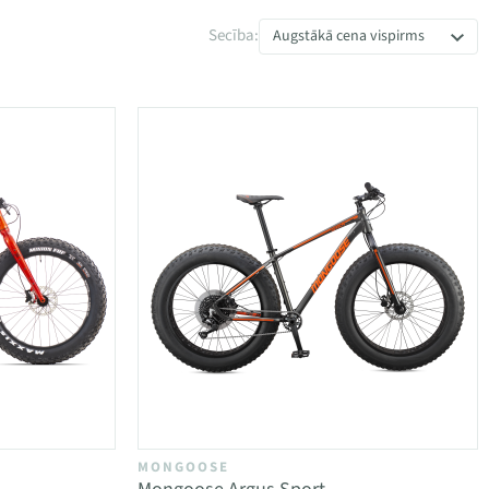
Secība:
Augstākā cena vispirms
MONGOOSE