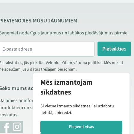
PIEVIENOJIES MŪSU JAUNUMIEM
Saņemiet noderīgus jaunumus un labākos piedāvājumus pirmie.
Pieteikties
Pierakstoties, jūs piekrītat Veloplus OÜ privātuma politikai. Mēs nekad
neizpaužam jūsu datus trešajām personām.
Mēs izmantojam
Seko mums sociālajos tīklos
sīkdatnes
Dalāmies ar informāciju par izdevīgām akcijām, jauniem
Šī vietne izmanto sīkdatnes, lai uzlabotu
produktiem un servisu. Reizēm publicējam arī produktu
lietotāja pieredzi.
apskatus.
Pieņemt visas