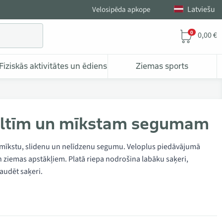
Latviešu
Velosipēda apkope
0
0,00 €
Fiziskās aktivitātes un ēdiens
Ziemas sports
miltīm un mīkstam segumam
a mīkstu, slidenu un nelīdzenu segumu. Veloplus piedāvājumā
un ziemas apstākļiem. Platā riepa nodrošina labāku saķeri,
zaudēt saķeri.