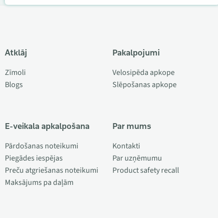
Atklāj
Pakalpojumi
Zīmoli
Velosipēda apkope
Blogs
Slēpošanas apkope
E-veikala apkalpošana
Par mums
Pārdošanas noteikumi
Kontakti
Piegādes iespējas
Par uzņēmumu
Preču atgriešanas noteikumi
Product safety recall
Maksājums pa daļām