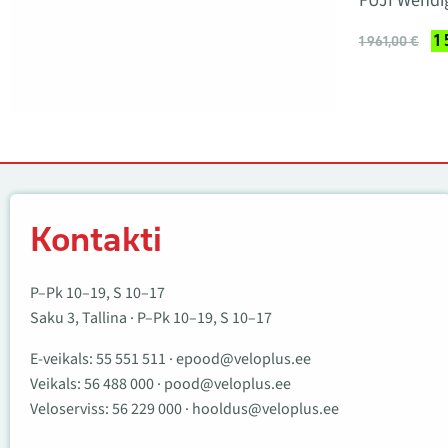
FUJI Wendi
1 
1 961,00 €
Kontakti
Kontakti
P–Pk 10–19, S 10–17
Saku 3, Tallina · P–Pk 10–19, S 10–17
E-veikals:
55 551 511
·
epood@veloplus.ee
Veikals:
56 488 000
·
pood@veloplus.ee
Veloserviss:
56 229 000
·
hooldus@veloplus.ee