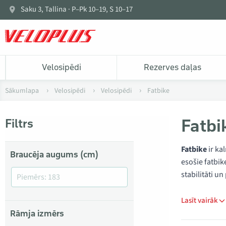
Saku 3, Tallina · P–Pk 10–19, S 10–17
Velosipēdi
Rezerves daļas
Sākumlapa
Velosipēdi
Velosipēdi
Fatbike
Fatbi
Filtrs
Fatbike
ir ka
Braucēja augums (cm)
esošie fatbik
stabilitāti un
Lasīt vairāk
Rāmja izmērs