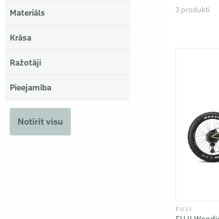
Produkti
3 produkti
Materiāls
Krāsa
Ražotāji
Pieejamība
Notīrīt visu
FUJI