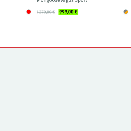
Mongoose Argus Sport
999,00 €
1 270,00 €