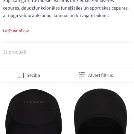
Šajā kategorijā atradīsiet vasaras un ziemas zemķiveres
cepures, daudzfunkcionālas tuneļšalles un sportiskas cepures
ar nagu velobraukšanai, ikdienai un brīvajam laikam.
Lasīt vairāk
Produkti kategorijā Cepures un tuneļšalles
21 produkti
Secība
Atvērt filtrus