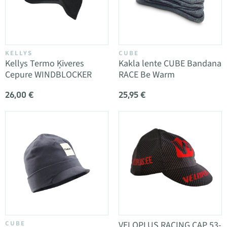
KELLYS
CUBE
Kellys Termo Ķiveres
Kakla lente CUBE Bandana
Cepure WINDBLOCKER
RACE Be Warm
26,00 €
25,95 €
CUBE
VELOPLUS RACING CAP 53-