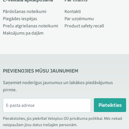
Pārdošanas noteikumi
Kontakti
Piegādes iespējas
Par uzņēmumu
Preču atgriešanas noteikumi
Product safety recall
Maksājums pa daļām
PIEVIENOJIES MŪSU JAUNUMIEM
Saņemiet noderīgus jaunumus un labākos piedāvājumus
pirmie.
Pieteikties
Pierakstoties, jūs piekrītat Veloplus OÜ privātuma politikai. Mēs nekad
neizpaužam jūsu datus trešajām personām.