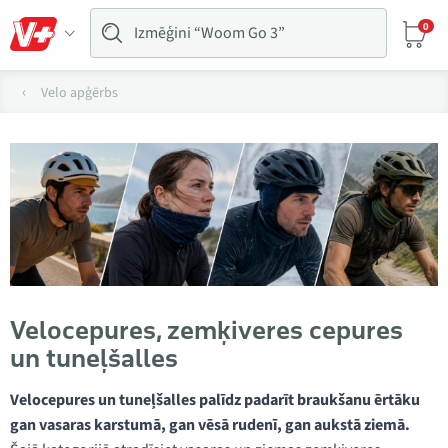
0
Velo apģērbs
Velocepures, zemķiveres cepures
un tuneļšalles
Velocepures un tuneļšalles palīdz padarīt braukšanu ērtāku
gan vasaras karstumā, gan vēsā rudenī, gan aukstā ziemā.