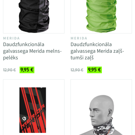
MERIDA
MERIDA
Daudzfunkcionāla
Daudzfunkcionāla
galvassega Merida melns-
galvassega Merida zaļš-
pelēks
tumši zaļš
9,95 €
9,95 €
12,90 €
12,90 €