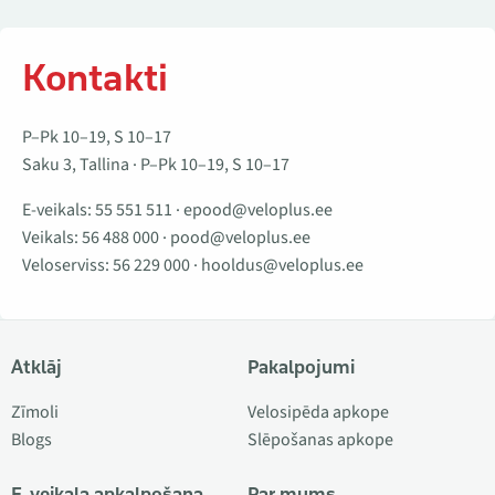
Kontakti
P–Pk 10–19, S 10–17
Saku 3, Tallina · P–Pk 10–19, S 10–17
E-veikals:
55 551 511
·
epood@veloplus.ee
Veikals:
56 488 000
·
pood@veloplus.ee
Veloserviss:
56 229 000
·
hooldus@veloplus.ee
Atklāj
Pakalpojumi
Zīmoli
Velosipēda apkope
Blogs
Slēpošanas apkope
E-veikala apkalpošana
Par mums