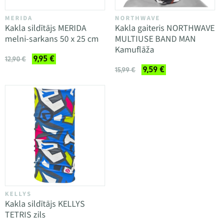
MERIDA
NORTHWAVE
Kakla sildītājs MERIDA
Kakla gaiteris NORTHWAVE
melni-sarkans 50 x 25 cm
MULTIUSE BAND MAN
Kamuflāža
9,95 €
12,90 €
9,59 €
15,99 €
KELLYS
Kakla sildītājs KELLYS
TETRIS zils