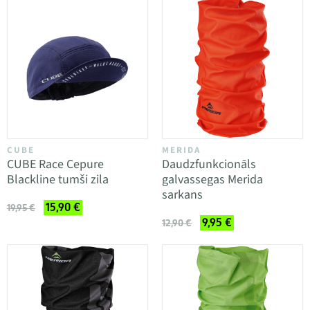
CUBE
MERIDA
CUBE Race Cepure
Daudzfunkcionāls
Blackline tumši zila
galvassegas Merida
sarkans
15,90 €
19,95 €
9,95 €
12,90 €