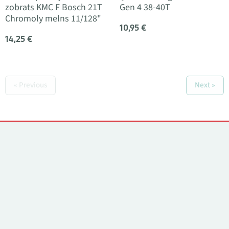
zobrats KMC F Bosch 21T
Gen 4 38-40T
Chromoly melns 11/128"
10,95 €
14,25 €
« Previous
Next »
Kontakti