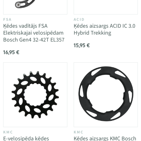
FSA
ACID
Ķēdes vadītājs FSA
Ķēdes aizsargs ACID IC 3.0
Elektriskajai velosipēdam
Hybrid Trekking
Bosch Gen4 32-42T EL357
15,95 €
16,95 €
KMC
KMC
E-velosipēda ķēdes
Ķēdes aizsargs KMC Bosch