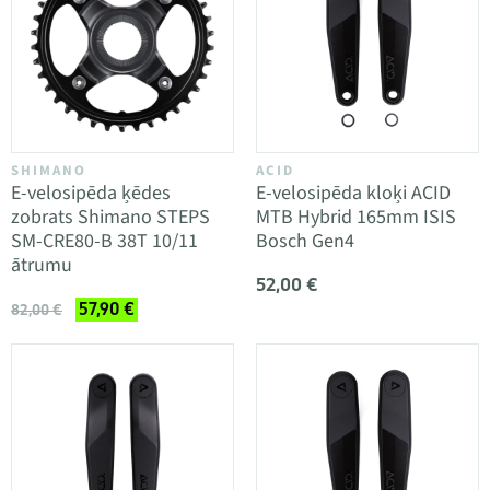
SHIMANO
ACID
E-velosipēda ķēdes
E-velosipēda kloķi ACID
zobrats Shimano STEPS
MTB Hybrid 165mm ISIS
SM-CRE80-B 38T 10/11
Bosch Gen4
ātrumu
52,00 €
57,90 €
82,00 €