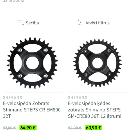
Produkti kategorijā E-velosipēdu klaņi un zobrati
32 produkti
Secība
Atvērt filtrus
SHIMANO
SHIMANO
E-velosipēda Zobrats
E-velosipēda ķēdes
Shimano STEPS CR-EM800
zobrats Shimano STEPS
32T
SM-CRE80 36T 12 ātrumi
64,90 €
60,90 €
97,00 €
92,00 €