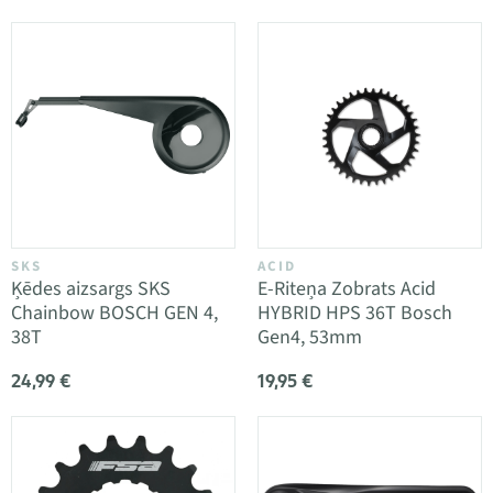
SKS
ACID
Ķēdes aizsargs SKS
E-Riteņa Zobrats Acid
Chainbow BOSCH GEN 4,
HYBRID HPS 36T Bosch
38T
Gen4, 53mm
24,99 €
19,95 €