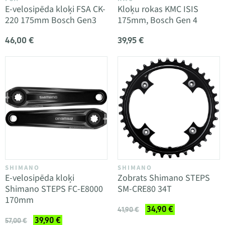
E-velosipēda kloķi FSA CK-
Kloķu rokas KMC ISIS
220 175mm Bosch Gen3
175mm, Bosch Gen 4
46,00 €
39,95 €
SHIMANO
SHIMANO
E-velosipēda kloķi
Zobrats Shimano STEPS
Shimano STEPS FC-E8000
SM-CRE80 34T
170mm
34,90 €
41,90 €
39,90 €
57,00 €