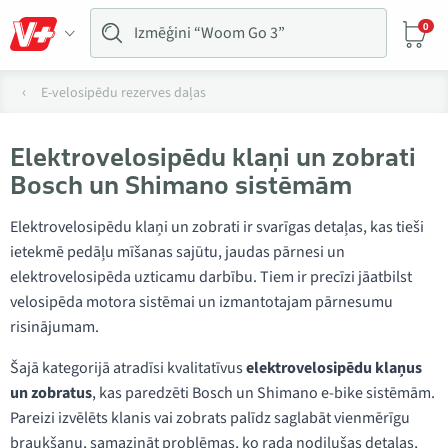
0
E-velosipēdu rezerves daļas
Elektrovelosipēdu klaņi un zobrati
Bosch un Shimano sistēmām
Elektrovelosipēdu klaņi un zobrati ir svarīgas detaļas, kas tieši
ietekmē pedāļu mīšanas sajūtu, jaudas pārnesi un
elektrovelosipēda uzticamu darbību. Tiem ir precīzi jāatbilst
velosipēda motora sistēmai un izmantotajam pārnesumu
risinājumam.
Šajā kategorijā atradīsi kvalitatīvus
elektrovelosipēdu klaņus
un zobratus
, kas paredzēti Bosch un Shimano e-bike sistēmām.
Pareizi izvēlēts klanis vai zobrats palīdz saglabāt vienmērīgu
braukšanu, samazināt problēmas, ko rada nodilušas detaļas,