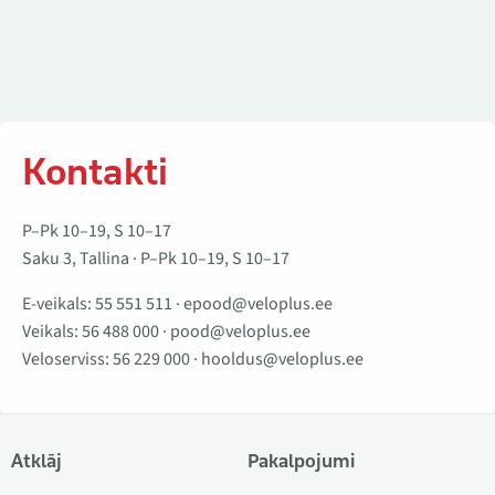
Kontakti
P–Pk 10–19, S 10–17
Saku 3, Tallina · P–Pk 10–19, S 10–17
E-veikals:
55 551 511
·
epood@veloplus.ee
Veikals:
56 488 000
·
pood@veloplus.ee
Veloserviss:
56 229 000
·
hooldus@veloplus.ee
Atklāj
Pakalpojumi