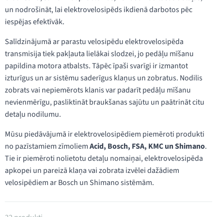
un nodrošināt, lai elektrovelosipēds ikdienā darbotos pēc
iespējas efektīvāk.
Salīdzinājumā ar parastu velosipēdu elektrovelosipēda
transmisija tiek pakļauta lielākai slodzei, jo pedāļu mīšanu
papildina motora atbalsts. Tāpēc īpaši svarīgi ir izmantot
izturīgus un ar sistēmu saderīgus klaņus un zobratus. Nodilis
zobrats vai nepiemērots klanis var padarīt pedāļu mīšanu
nevienmērīgu, pasliktināt braukšanas sajūtu un paātrināt citu
detaļu nodilumu.
Mūsu piedāvājumā ir elektrovelosipēdiem piemēroti produkti
no pazīstamiem zīmoliem
Acid, Bosch, FSA, KMC un Shimano
.
Tie ir piemēroti nolietotu detaļu nomaiņai, elektrovelosipēda
apkopei un pareizā klaņa vai zobrata izvēlei dažādiem
velosipēdiem ar Bosch un Shimano sistēmām.