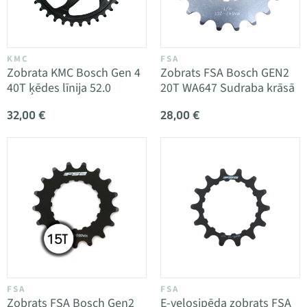
KMC
FSA
Zobrata KMC Bosch Gen 4
Zobrats FSA Bosch GEN2
40T ķēdes līnija 52.0
20T WA647 Sudraba krāsā
32,00 €
28,00 €
FSA
FSA
Zobrats FSA Bosch Gen2
E-velosipēda zobrats FSA