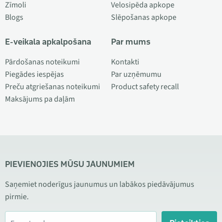
Zīmoli
Velosipēda apkope
Blogs
Slēpošanas apkope
E-veikala apkalpošana
Par mums
Pārdošanas noteikumi
Kontakti
Piegādes iespējas
Par uzņēmumu
Preču atgriešanas noteikumi
Product safety recall
Maksājums pa daļām
PIEVIENOJIES MŪSU JAUNUMIEM
Saņemiet noderīgus jaunumus un labākos piedāvājumus
pirmie.