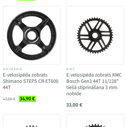
SHIMANO
KMC
E-velosipēda zobrats
E-velosipēda zobrats KMC
Shimano STEPS CR-ET600
Bosch Gen3 44T 11/128"
44T
tiešā stiprināšana 3 mm
nobīde
34,90 €
47,00 €
33,00 €