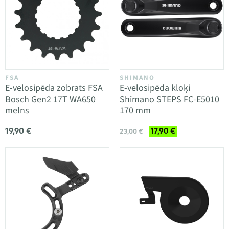
FSA
SHIMANO
E-velosipēda zobrats FSA
E-velosipēda kloķi
Bosch Gen2 17T WA650
Shimano STEPS FC-E5010
melns
170 mm
19,90 €
17,90 €
23,00 €