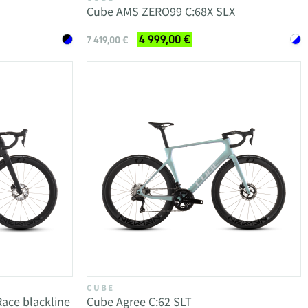
Cube AMS ZERO99 C:68X SLX
4 999,00 €
7 419,00 €
CUBE
ace blackline
Cube Agree C:62 SLT