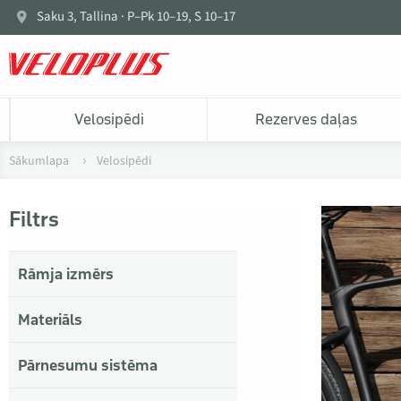
Saku 3, Tallina · P–Pk 10–19, S 10–17
Velosipēdi
Rezerves daļas
Sākumlapa
Velosipēdi
Filtrs
Rāmja izmērs
Materiāls
Pārnesumu sistēma