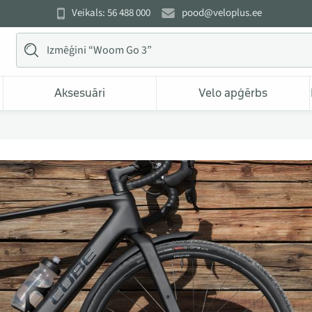
Veikals: 56 488 000
pood@veloplus.ee
Aksesuāri
Velo apģērbs