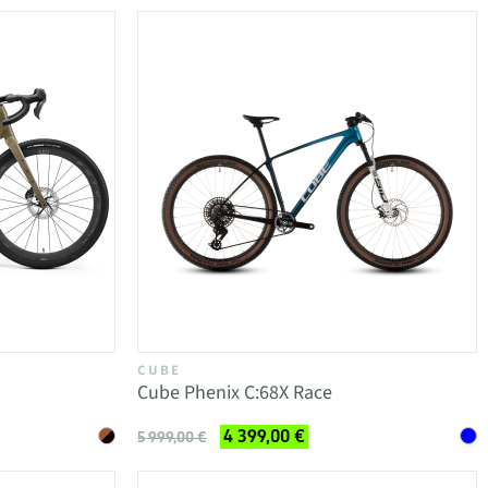
CUBE
Cube Phenix C:68X Race
4 399,00 €
5 999,00 €