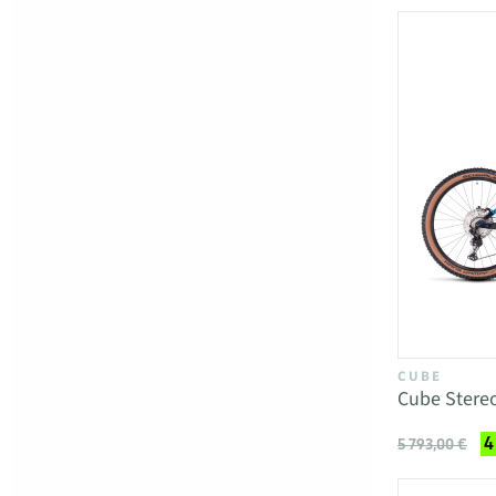
CUBE
Cube Stere
4
5 793,00 €