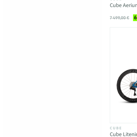
Cube Aeriu
6
7 499,00 €
CUBE
Cube Liteni