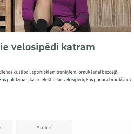
kie velosipēdi katram
kdienas kustībai, sportiskiem treniņiem, braukšanai bezceļā,
kās palīdzības, kā arī elektriskie velosipēdi, kas padara braukšanu
di
Skūteri