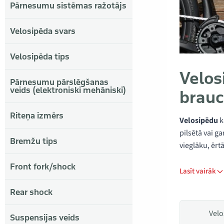
Pārnesumu sistēmas ražotājs
Velosipēda svars
Velosipēda tips
Velos
Pārnesumu pārslēgšanas
veids (elektroniski mehāniski)
brau
Riteņa izmērs
Velosipēdu
k
pilsētā vai g
Bremžu tips
vieglāku, ērt
Front fork/shock
Lasīt vairāk
Rear shock
Velo
Suspensijas veids