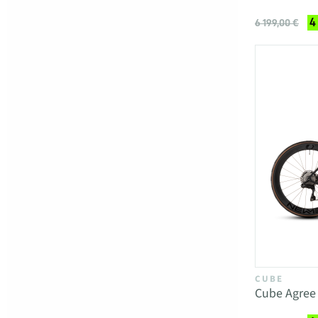
4
6 199,00 €
CUBE
Cube Agree 