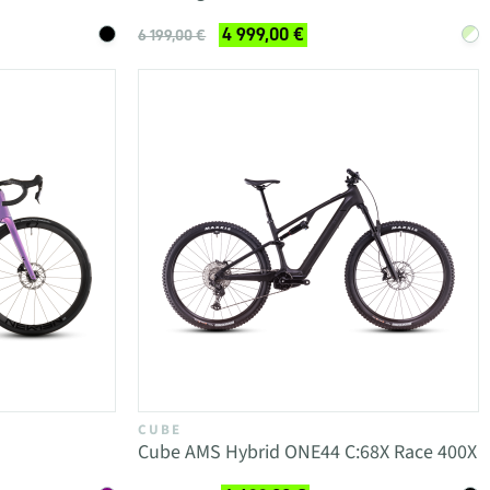
4 999,00 €
6 199,00 €
CUBE
Cube AMS Hybrid ONE44 C:68X Race 400X