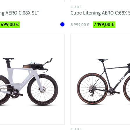
CUBE
ng AERO C:68X SLT
Cube Litening AERO C:68X 
 499,00 €
7 199,00 €
8 999,00 €
CUBE