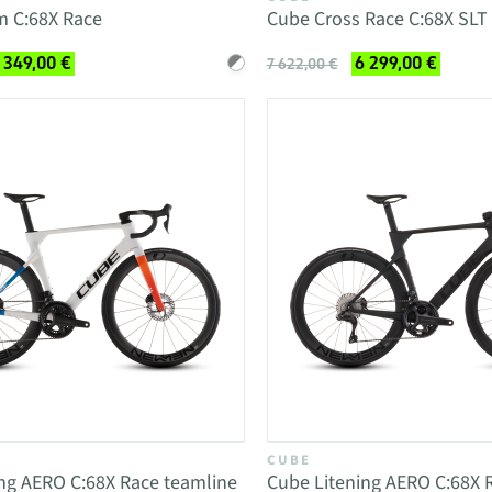
m C:68X Race
Cube Cross Race C:68X SLT
 349,00 €
6 299,00 €
7 622,00 €
CUBE
ng AERO C:68X Race teamline
Cube Litening AERO C:68X R