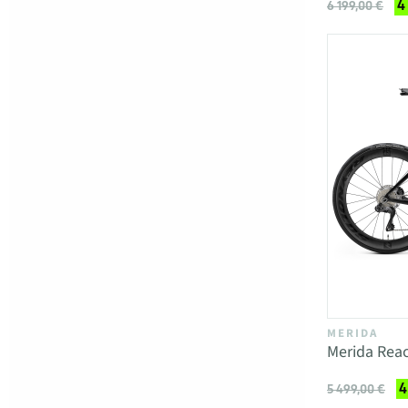
4
6 199,00 €
MERIDA
Merida Reac
4
5 499,00 €