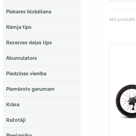
Piekares bloķēšana
Produkti 
464 produkti
Rāmja tips
Rezerves daļas tips
Akumulators
Piedziņas vienība
Piemērots garumam
Krāsa
Ražotāji
Pieejamība