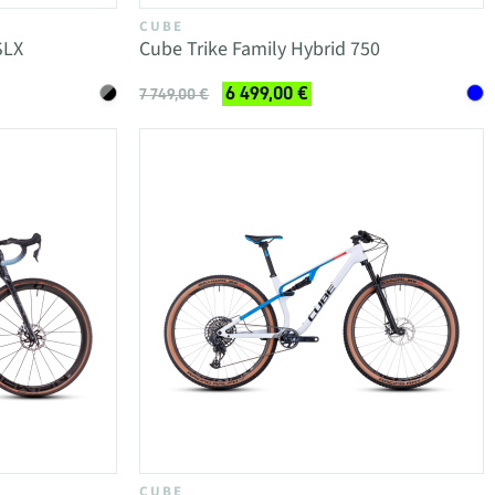
CUBE
SLX
Cube Trike Family Hybrid 750
6 499,00 €
7 749,00 €
CUBE