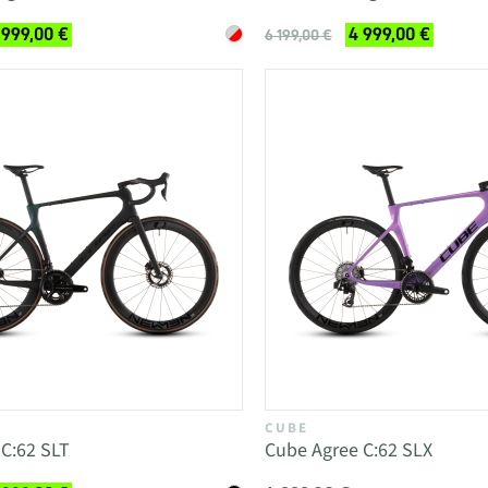
 999,00 €
4 999,00 €
6 199,00 €
CUBE
C:62 SLT
Cube Agree C:62 SLX