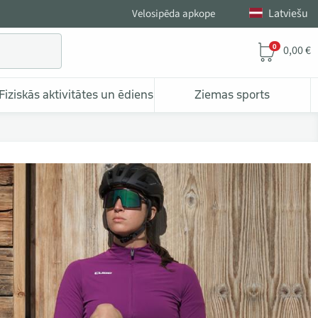
Latviešu
Velosipēda apkope
0
0,00 €
Fiziskās aktivitātes un ēdiens
Ziemas sports