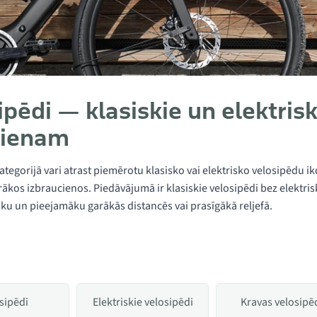
ipēdi — klasiskie un elektris
cienam
ategorijā vari atrast piemērotu klasisko vai elektrisko velosipēdu i
arākos izbraucienos. Piedāvājumā ir klasiskie velosipēdi bez elektris
āku un pieejamāku garākās distancēs vai prasīgākā reljefā.
sipēdi
Elektriskie velosipēdi
Kravas velosipē