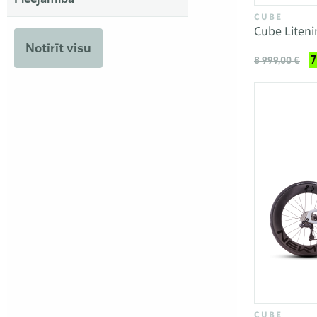
CUBE
Cube Liteni
Notīrīt visu
7
8 999,00 €
CUBE