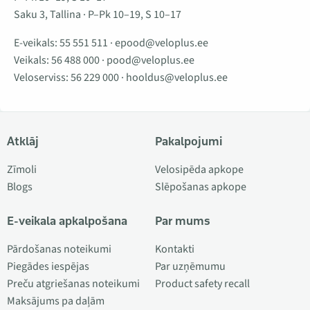
Saku 3, Tallina · P–Pk 10–19, S 10–17
E-veikals:
55 551 511
·
epood@veloplus.ee
Veikals:
56 488 000
·
pood@veloplus.ee
Veloserviss:
56 229 000
·
hooldus@veloplus.ee
Atklāj
Pakalpojumi
Zīmoli
Velosipēda apkope
Blogs
Slēpošanas apkope
E-veikala apkalpošana
Par mums
Pārdošanas noteikumi
Kontakti
Piegādes iespējas
Par uzņēmumu
Preču atgriešanas noteikumi
Product safety recall
Maksājums pa daļām