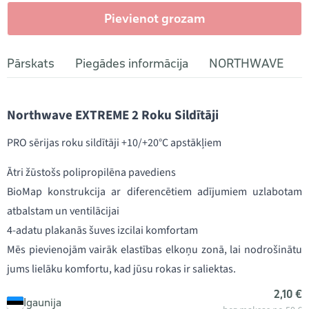
Pievienot grozam
Pārskats
Piegādes informācija
NORTHWAVE
Northwave EXTREME 2 Roku Sildītāji
PRO sērijas roku sildītāji +10/+20°C apstākļiem
Ātri žūstošs polipropilēna pavediens
BioMap konstrukcija ar diferencētiem adījumiem uzlabotam
atbalstam un ventilācijai
4-adatu plakanās šuves izcilai komfortam
Mēs pievienojām vairāk elastības elkoņu zonā, lai nodrošinātu
jums lielāku komfortu, kad jūsu rokas ir saliektas.
2,10 €
Igaunija