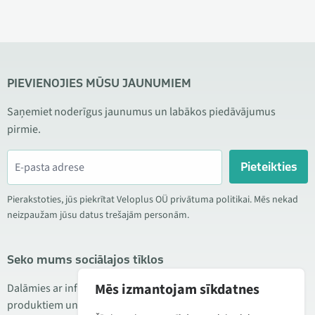
PIEVIENOJIES MŪSU JAUNUMIEM
Saņemiet noderīgus jaunumus un labākos piedāvājumus
pirmie.
Pieteikties
Pierakstoties, jūs piekrītat Veloplus OÜ privātuma politikai. Mēs nekad
neizpaužam jūsu datus trešajām personām.
Seko mums sociālajos tīklos
Mēs izmantojam sīkdatnes
Dalāmies ar informāciju par izdevīgām akcijām, jauniem
produktiem un servisu. Reizēm publicējam arī produktu