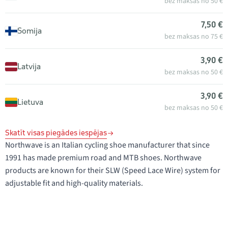
bez maksas no 50 €
7,50 €
Somija
bez maksas no 75 €
3,90 €
Latvija
bez maksas no 50 €
3,90 €
Lietuva
bez maksas no 50 €
Skatīt visas piegādes iespējas
Northwave is an Italian cycling shoe manufacturer that since
1991 has made premium road and MTB shoes. Northwave
products are known for their SLW (Speed Lace Wire) system for
adjustable fit and high-quality materials.