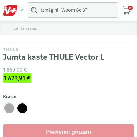
0
Jumta kastes
THULE
Jumta kaste THULE Vector L
1 860,00 €
1 673,91 €
Krāsa:
Pievienot grozam