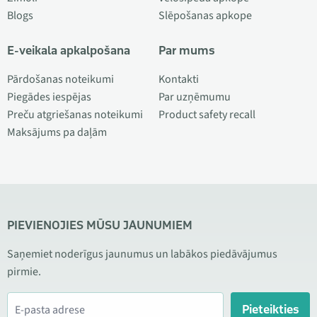
Blogs
Slēpošanas apkope
E-veikala apkalpošana
Par mums
Pārdošanas noteikumi
Kontakti
Piegādes iespējas
Par uzņēmumu
Preču atgriešanas noteikumi
Product safety recall
Maksājums pa daļām
PIEVIENOJIES MŪSU JAUNUMIEM
Saņemiet noderīgus jaunumus un labākos piedāvājumus
pirmie.
Pieteikties