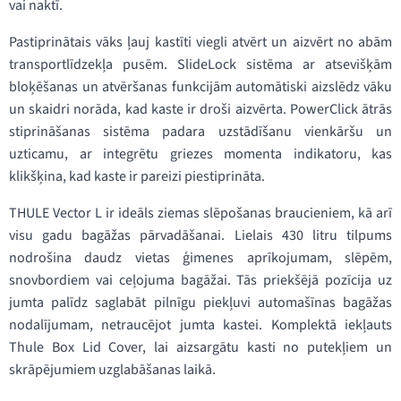
vai naktī.
Pastiprinātais vāks ļauj kastīti viegli atvērt un aizvērt no abām
transportlīdzekļa pusēm. SlideLock sistēma ar atsevišķām
bloķēšanas un atvēršanas funkcijām automātiski aizslēdz vāku
un skaidri norāda, kad kaste ir droši aizvērta. PowerClick ātrās
stiprināšanas sistēma padara uzstādīšanu vienkāršu un
uzticamu, ar integrētu griezes momenta indikatoru, kas
klikšķina, kad kaste ir pareizi piestiprināta.
THULE Vector L ir ideāls ziemas slēpošanas braucieniem, kā arī
visu gadu bagāžas pārvadāšanai. Lielais 430 litru tilpums
nodrošina daudz vietas ģimenes aprīkojumam, slēpēm,
snovbordiem vai ceļojuma bagāžai. Tās priekšējā pozīcija uz
jumta palīdz saglabāt pilnīgu piekļuvi automašīnas bagāžas
nodalījumam, netraucējot jumta kastei. Komplektā iekļauts
Thule Box Lid Cover, lai aizsargātu kasti no putekļiem un
skrāpējumiem uzglabāšanas laikā.