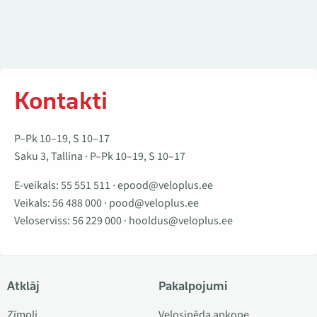
Kontakti
P–Pk 10–19, S 10–17
Saku 3, Tallina · P–Pk 10–19, S 10–17
E-veikals:
55 551 511
·
epood@veloplus.ee
Veikals:
56 488 000
·
pood@veloplus.ee
Veloserviss:
56 229 000
·
hooldus@veloplus.ee
Atklāj
Pakalpojumi
Zīmoli
Velosipēda apkope