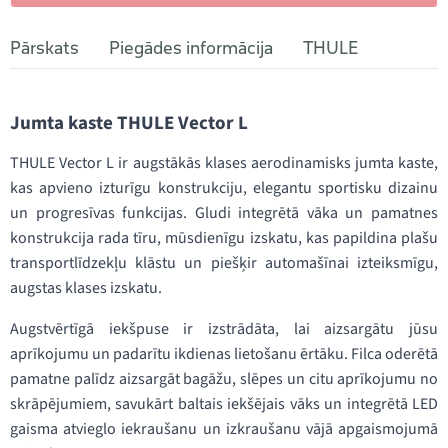
Pārskats
Piegādes informācija
THULE
Jumta kaste THULE Vector L
THULE Vector L ir augstākās klases aerodinamisks jumta kaste,
kas apvieno izturīgu konstrukciju, elegantu sportisku dizainu
un progresīvas funkcijas. Gludi integrētā vāka un pamatnes
konstrukcija rada tīru, mūsdienīgu izskatu, kas papildina plašu
transportlīdzekļu klāstu un piešķir automašīnai izteiksmīgu,
augstas klases izskatu.
Augstvērtīgā iekšpuse ir izstrādāta, lai aizsargātu jūsu
aprīkojumu un padarītu ikdienas lietošanu ērtāku. Filca oderētā
pamatne palīdz aizsargāt bagāžu, slēpes un citu aprīkojumu no
skrāpējumiem, savukārt baltais iekšējais vāks un integrētā LED
gaisma atvieglo iekraušanu un izkraušanu vājā apgaismojumā