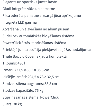
Elegants un sportisks jumta kaste
Gludi integrēts vāks un pamatne
Filca oderēta pamatne aizsargā jūsu aprīkojumu
Integrēta LED gaisma
Atvēršana un aizvēršana no abām pusēm
SlideLock automātiskās bloķēšanas sistēma
PowerClick ātrās stiprināšanas sistēma
Priekšējā jumta pozīcija piekļuvei bagāžas nodalījumam
Thule Box Lid Cover iekļauts komplektā
Tilpums: 430 l
Izmēri: 231,5 × 88,5 × 35,5 cm
Iekšējie izmēri: 204,5 × 78 × 32,5 cm
Slodzes stieņa augstums: 35,5 cm
Slodzes kapacitāte: 75 kg
Stiprināšanas sistēma: PowerClick
Svars: 30 kg