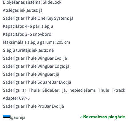
Bloķēšanas sistēma: SlideLock
Atslēgas iekļautas: jā
Saderīgs ar Thule One Key System: jā
Kapacitāte: 4–6 pāri slēpju
Kapacitāte: 3–5 snovbordi
Maksimālais slēpju garums: 205 cm
Slēpju turētājs iekļauts: nē
Saderīgs ar Thule WingBar Evo: jā
Saderīgs ar Thule WingBar Edge: jā
Saderīgs ar Thule WingBar: jā
Saderīgs ar Thule SquareBar Evo: jā
Saderīgs ar Thule SlideBar: jā, nepieciešams Thule T-track
Adapter 697-6
Saderīgs ar Thule ProBar Evo: jā
Bezmaksas piegāde
Igaunija