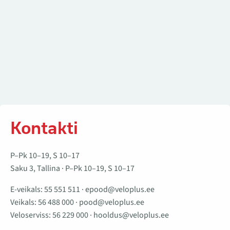
Kontakti
P–Pk 10–19, S 10–17
Saku 3, Tallina · P–Pk 10–19, S 10–17
E-veikals:
55 551 511
·
epood@veloplus.ee
Veikals:
56 488 000
·
pood@veloplus.ee
Veloserviss:
56 229 000
·
hooldus@veloplus.ee