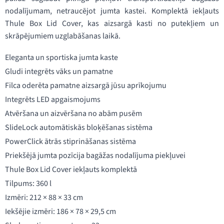
nodalījumam, netraucējot jumta kastei. Komplektā iekļauts
Thule Box Lid Cover, kas aizsargā kasti no putekļiem un
skrāpējumiem uzglabāšanas laikā.
Eleganta un sportiska jumta kaste
Gludi integrēts vāks un pamatne
Filca oderēta pamatne aizsargā jūsu aprīkojumu
Integrēts LED apgaismojums
Atvēršana un aizvēršana no abām pusēm
SlideLock automātiskās bloķēšanas sistēma
PowerClick ātrās stiprināšanas sistēma
Priekšējā jumta pozīcija bagāžas nodalījuma piekļuvei
Thule Box Lid Cover iekļauts komplektā
Tilpums: 360 l
Izmēri: 212 × 88 × 33 cm
Iekšējie izmēri: 186 × 78 × 29,5 cm