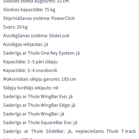
Slodzes stieņa augstums: 33 cm
Slodzes kapacitāte: 75 kg
Stiprināšanas sistēma: PowerClick
Svars: 29 kg
Aizslēgšanas sistēma: SlideLock
Aizslēgas iekļautas: jā
Saderīgs ar Thule One Key System: jā
Kapacitāte: 3–5 pāri slēpju
Kapacitāte: 3–4 snovbordi
Maksimālais slēpju garums: 185 cm
Slēpju turētājs iekļauts: nē
Saderīgs ar Thule WingBar Evo: jā
Saderīgs ar Thule WingBar Edge: jā
Saderīgs ar Thule WingBar: jā
Saderīgs ar Thule SquareBar Evo: jā
Saderīgs ar Thule SlideBar: jā, nepieciešams Thule T-track