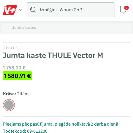
0
Jumta kastes
THULE
Jumta kaste THULE Vector M
1 758,00 €
1 580,91 €
Krāsa:
Titāns
Pieejams pēc pasūtījuma, piegāde noliktavā 2 darba dienā
Tootekood: 69-613200