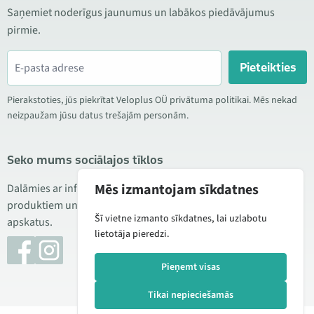
Saņemiet noderīgus jaunumus un labākos piedāvājumus
pirmie.
Pieteikties
Pierakstoties, jūs piekrītat Veloplus OÜ privātuma politikai. Mēs nekad
neizpaužam jūsu datus trešajām personām.
Seko mums sociālajos tīklos
Mēs izmantojam sīkdatnes
Dalāmies ar informāciju par izdevīgām akcijām, jauniem
produktiem un servisu. Reizēm publicējam arī produktu
Šī vietne izmanto sīkdatnes, lai uzlabotu
apskatus.
lietotāja pieredzi.
Pieņemt visas
Tikai nepieciešamās