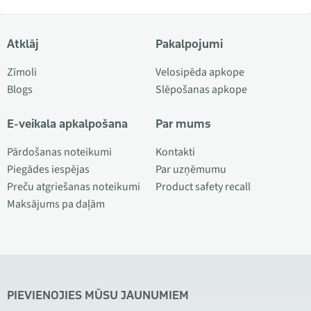
Atklāj
Pakalpojumi
Zīmoli
Velosipēda apkope
Blogs
Slēpošanas apkope
E-veikala apkalpošana
Par mums
Pārdošanas noteikumi
Kontakti
Piegādes iespējas
Par uzņēmumu
Preču atgriešanas noteikumi
Product safety recall
Maksājums pa daļām
PIEVIENOJIES MŪSU JAUNUMIEM