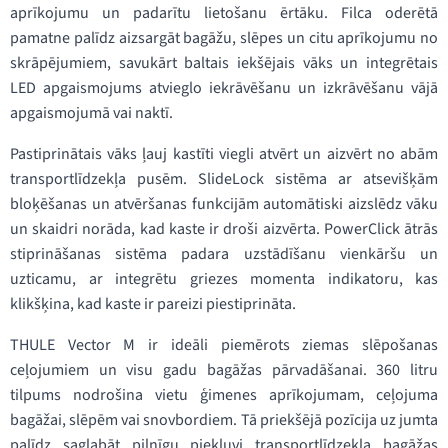
aprīkojumu un padarītu lietošanu ērtāku. Filca oderētā
pamatne palīdz aizsargāt bagāžu, slēpes un citu aprīkojumu no
skrāpējumiem, savukārt baltais iekšējais vāks un integrētais
LED apgaismojums atvieglo iekrāvēšanu un izkrāvēšanu vājā
apgaismojumā vai naktī.
Pastiprinātais vāks ļauj kastīti viegli atvērt un aizvērt no abām
transportlīdzekļa pusēm. SlideLock sistēma ar atsevišķām
bloķēšanas un atvēršanas funkcijām automātiski aizslēdz vāku
un skaidri norāda, kad kaste ir droši aizvērta. PowerClick ātrās
stiprināšanas sistēma padara uzstādīšanu vienkāršu un
uzticamu, ar integrētu griezes momenta indikatoru, kas
klikšķina, kad kaste ir pareizi piestiprināta.
THULE Vector M ir ideāli piemērots ziemas slēpošanas
ceļojumiem un visu gadu bagāžas pārvadāšanai. 360 litru
tilpums nodrošina vietu ģimenes aprīkojumam, ceļojuma
bagāžai, slēpēm vai snovbordiem. Tā priekšējā pozīcija uz jumta
palīdz saglabāt pilnīgu piekļuvi transportlīdzekļa bagāžas