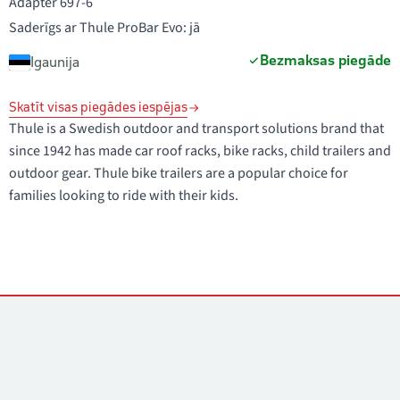
Adapter 697-6
Saderīgs ar Thule ProBar Evo: jā
Bezmaksas piegāde
Igaunija
Skatīt visas piegādes iespējas
Thule is a Swedish outdoor and transport solutions brand that
since 1942 has made car roof racks, bike racks, child trailers and
outdoor gear. Thule bike trailers are a popular choice for
families looking to ride with their kids.
Kontakti