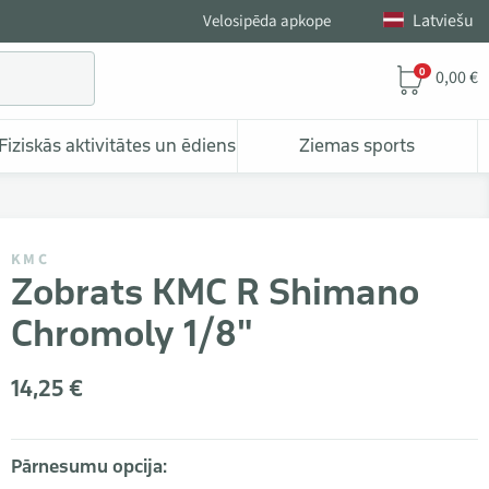
Latviešu
Velosipēda apkope
0
0,00 €
Fiziskās aktivitātes un ēdiens
Ziemas sports
KMC
Zobrats KMC R Shimano
Chromoly 1/8"
14,25 €
Pārnesumu opcija: