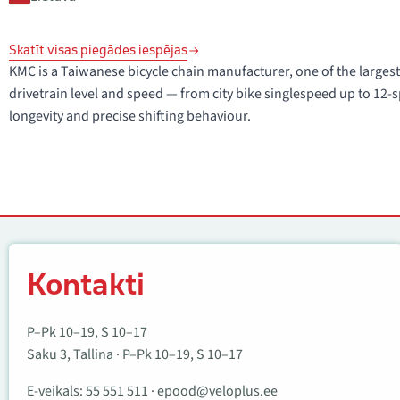
Skatīt visas piegādes iespējas
KMC is a Taiwanese bicycle chain manufacturer, one of the largest
drivetrain level and speed — from city bike singlespeed up to 12
longevity and precise shifting behaviour.
Kontakti
Kontakti
P–Pk 10–19, S 10–17
Saku 3, Tallina · P–Pk 10–19, S 10–17
E-veikals:
55 551 511
·
epood@veloplus.ee