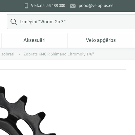
Veikals: 56 488 000
pood@veloplus.ee
Aksesuāri
Velo apģērbs
 zobrati
Zobrats KMC R Shimano Chromoly 1/8"