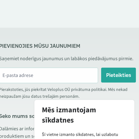
PIEVIENOJIES MŪSU JAUNUMIEM
Saņemiet noderīgus jaunumus un labākos piedāvājumus pirmie.
Pieteikties
Pierakstoties, jūs piekrītat Veloplus OÜ privātuma politikai. Mēs nekad
neizpaužam jūsu datus trešajām personām.
Mēs izmantojam
Seko mums sociālajos tīklos
sīkdatnes
Dalāmies ar informāciju par izdevīgām akcijām, jauniem
Šī vietne izmanto sīkdatnes, lai uzlabotu
produktiem un servisu. Reizēm publicējam arī produktu