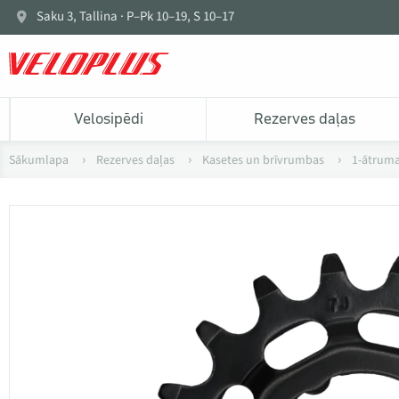
Saku 3, Tallina · P–Pk 10–19, S 10–17
Velosipēdi
Rezerves daļas
Sākumlapa
Rezerves daļas
Kasetes un brīvrumbas
1-ātruma