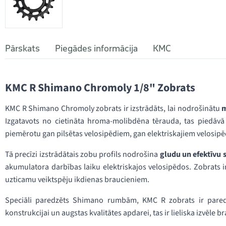
Pārskats
Piegādes informācija
KMC
KMC R Shimano Chromoly 1/8" Zobrats
KMC R Shimano Chromoly zobrats ir izstrādāts, lai nodrošinātu
m
Izgatavots no cietināta hroma-molibdēna tērauda, tas piedāvā 
piemērotu gan pilsētas velosipēdiem, gan elektriskajiem velosip
Tā precīzi izstrādātais zobu profils nodrošina
gludu un efektīvu 
akumulatora darbības laiku elektriskajos velosipēdos. Zobrats 
uzticamu veiktspēju ikdienas braucieniem.
Speciāli paredzēts Shimano rumbām, KMC R zobrats ir paredzē
konstrukcijai un augstas kvalitātes apdarei, tas ir lieliska izvēle