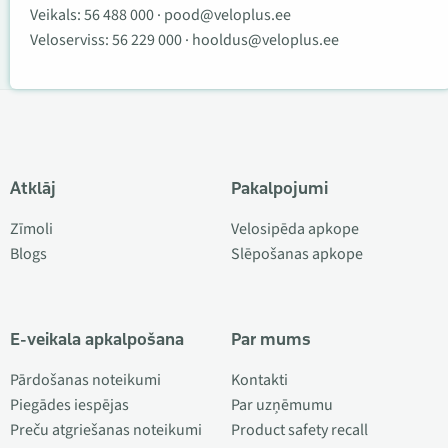
Veikals:
56 488 000
·
pood@veloplus.ee
Veloserviss:
56 229 000
·
hooldus@veloplus.ee
Atklāj
Pakalpojumi
Zīmoli
Velosipēda apkope
Blogs
Slēpošanas apkope
E-veikala apkalpošana
Par mums
Pārdošanas noteikumi
Kontakti
Piegādes iespējas
Par uzņēmumu
Preču atgriešanas noteikumi
Product safety recall