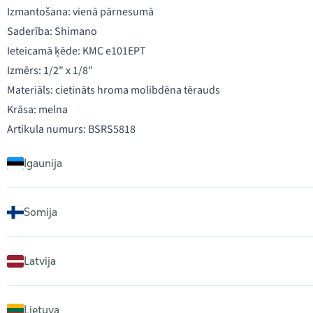
Izmantošana: vienā pārnesumā
Saderība: Shimano
Ieteicamā ķēde: KMC e101EPT
Izmērs: 1/2" x 1/8"
Materiāls: cietināts hroma molibdēna tērauds
Krāsa: melna
Artikula numurs: BSRS5818
Igaunija
Somija
Latvija
Lietuva