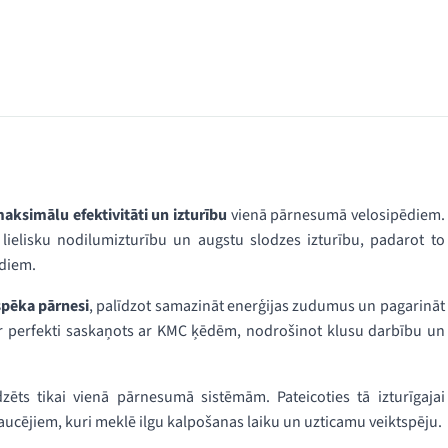
aksimālu efektivitāti un izturību
vienā pārnesumā velosipēdiem.
lielisku nodilumizturību un augstu slodzes izturību, padarot to
ēdiem.
spēka pārnesi
, palīdzot samazināt enerģijas zudumus un pagarināt
ir perfekti saskaņots ar KMC ķēdēm, nodrošinot klusu darbību un
ts tikai vienā pārnesumā sistēmām. Pateicoties tā izturīgajai
 braucējiem, kuri meklē ilgu kalpošanas laiku un uzticamu veiktspēju.