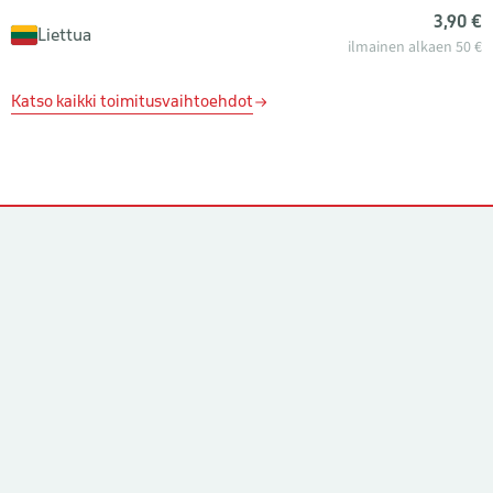
3,90 €
Liettua
ilmainen alkaen 50 €
Katso kaikki toimitusvaihtoehdot
Yhteystiedot