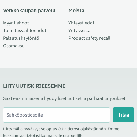
Verkkokaupan palvelu
Meistä
Myyntiehdot
Yhteystiedot
Toimitusvaihtoehdot
Yrityksestä
Palautuskäytöntö
Product safety recall
Osamaksu
LIITY UUTISKIRJEESEMME
Saat ensimmäisenä hyödylliset uutiset ja parhaat tarjoukset.
Tilaa
Liittymällä hyväksyt Veloplus OÜ:n tietosuojakäytännön. Emme
koskaan jaa tietojasi kolmansille osapuolille.