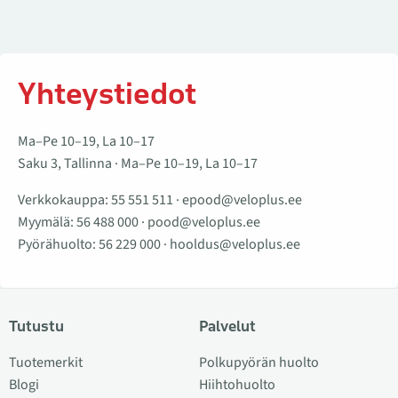
Yhteystiedot
Ma–Pe 10–19, La 10–17
Saku 3, Tallinna · Ma–Pe 10–19, La 10–17
Verkkokauppa:
55 551 511
·
epood@veloplus.ee
Myymälä:
56 488 000
·
pood@veloplus.ee
Pyörähuolto:
56 229 000
·
hooldus@veloplus.ee
Tutustu
Palvelut
Tuotemerkit
Polkupyörän huolto
Blogi
Hiihtohuolto