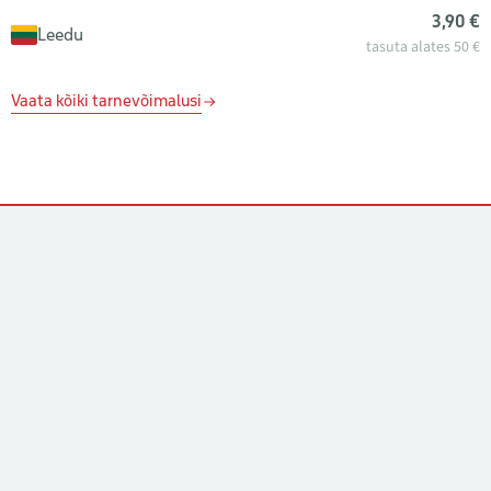
3,90 €
Leedu
tasuta alates 50 €
Vaata kõiki tarnevõimalusi
Kontaktid