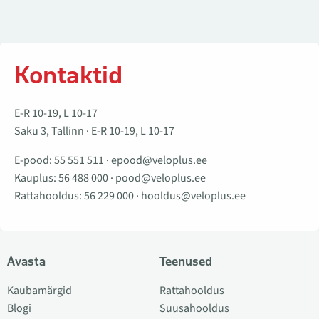
Kontaktid
E-R 10-19, L 10-17
Saku 3, Tallinn · E-R 10-19, L 10-17
E-pood:
55 551 511
·
epood@veloplus.ee
Kauplus:
56 488 000
·
pood@veloplus.ee
Rattahooldus:
56 229 000
·
hooldus@veloplus.ee
Avasta
Teenused
Kaubamärgid
Rattahooldus
Blogi
Suusahooldus