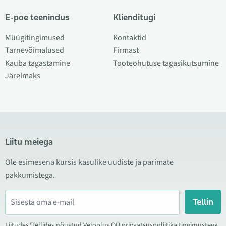
E-poe teenindus
Klienditugi
Müügitingimused
Kontaktid
Tarnevõimalused
Firmast
Kauba tagastamine
Tooteohutuse tagasikutsumine
Järelmaks
Liitu meiega
Ole esimesena kursis kasulike uudiste ja parimate
pakkumistega.
Tellin
Liitudes/Tellides nõustud Veloplus OÜ privaatsuspoliitika tingimustega.