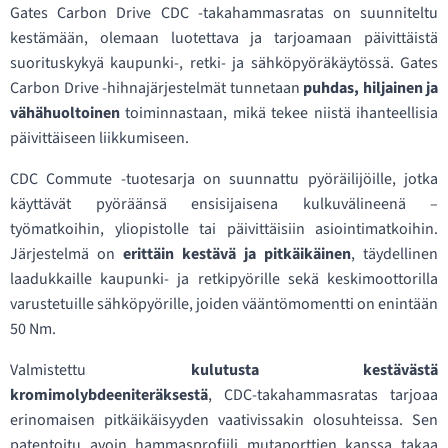
Gates Carbon Drive CDC -takahammasratas on suunniteltu
kestämään, olemaan luotettava ja tarjoamaan päivittäistä
suorituskykyä kaupunki-, retki- ja sähköpyöräkäytössä. Gates
Carbon Drive -hihnajärjestelmät tunnetaan
puhdas, hiljainen ja
vähähuoltoinen
toiminnastaan, mikä tekee niistä ihanteellisia
päivittäiseen liikkumiseen.
CDC Commute -tuotesarja on suunnattu pyöräilijöille, jotka
käyttävät pyöräänsä ensisijaisena kulkuvälineenä –
työmatkoihin, yliopistolle tai päivittäisiin asiointimatkoihin.
Järjestelmä on
erittäin kestävä ja pitkäikäinen
, täydellinen
laadukkaille kaupunki- ja retkipyörille sekä keskimoottorilla
varustetuille sähköpyörille, joiden vääntömomentti on enintään
50 Nm.
Valmistettu
kulutusta kestävästä
kromimolybdeeniteräksestä
, CDC-takahammasratas tarjoaa
erinomaisen pitkäikäisyyden vaativissakin olosuhteissa. Sen
patentoitu avoin hammasprofiili mutaporttien kanssa takaa