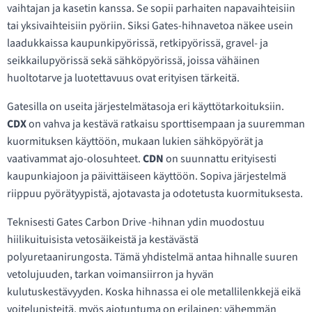
vaihtajan ja kasetin kanssa. Se sopii parhaiten napavaihteisiin
tai yksivaihteisiin pyöriin. Siksi Gates-hihnavetoa näkee usein
laadukkaissa kaupunkipyörissä, retkipyörissä, gravel- ja
seikkailupyörissä sekä sähköpyörissä, joissa vähäinen
huoltotarve ja luotettavuus ovat erityisen tärkeitä.
Gatesilla on useita järjestelmätasoja eri käyttötarkoituksiin.
CDX
on vahva ja kestävä ratkaisu sporttisempaan ja suuremman
kuormituksen käyttöön, mukaan lukien sähköpyörät ja
vaativammat ajo-olosuhteet.
CDN
on suunnattu erityisesti
kaupunkiajoon ja päivittäiseen käyttöön. Sopiva järjestelmä
riippuu pyörätyypistä, ajotavasta ja odotetusta kuormituksesta.
Teknisesti Gates Carbon Drive -hihnan ydin muodostuu
hiilikuituisista vetosäikeistä ja kestävästä
polyuretaanirungosta. Tämä yhdistelmä antaa hihnalle suuren
vetolujuuden, tarkan voimansiirron ja hyvän
kulutuskestävyyden. Koska hihnassa ei ole metallilenkkejä eikä
voitelupisteitä, myös ajotuntuma on erilainen: vähemmän