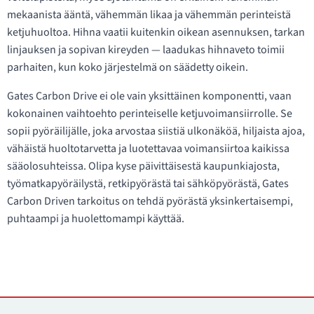
mekaanista ääntä, vähemmän likaa ja vähemmän perinteistä
ketjuhuoltoa. Hihna vaatii kuitenkin oikean asennuksen, tarkan
linjauksen ja sopivan kireyden — laadukas hihnaveto toimii
parhaiten, kun koko järjestelmä on säädetty oikein.
Gates Carbon Drive ei ole vain yksittäinen komponentti, vaan
kokonainen vaihtoehto perinteiselle ketjuvoimansiirrolle. Se
sopii pyöräilijälle, joka arvostaa siistiä ulkonäköä, hiljaista ajoa,
vähäistä huoltotarvetta ja luotettavaa voimansiirtoa kaikissa
sääolosuhteissa. Olipa kyse päivittäisestä kaupunkiajosta,
työmatkapyöräilystä, retkipyörästä tai sähköpyörästä, Gates
Carbon Driven tarkoitus on tehdä pyörästä yksinkertaisempi,
puhtaampi ja huolettomampi käyttää.
Yhteystiedot