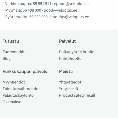
Verkkokauppa:
55 551 511
·
epood@veloplus.ee
Myymälä:
56 488 000
·
pood@veloplus.ee
Pyörähuolto:
56 229 000
·
hooldus@veloplus.ee
Tutustu
Palvelut
Tuotemerkit
Polkupyörän huolto
Blogi
Hiihtohuolto
Verkkokaupan palvelu
Meistä
Myyntiehdot
Yhteystiedot
Toimitusvaihtoehdot
Yrityksestä
Palautuskäytöntö
Product safety recall
Osamaksu