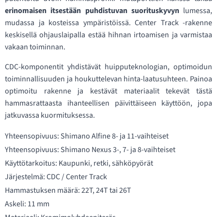
erinomaisen itsestään puhdistuvan suorituskyvyn
lumessa,
mudassa ja kosteissa ympäristöissä. Center Track -rakenne
keskisellä ohjauslaipalla estää hihnan irtoamisen ja varmistaa
vakaan toiminnan.
CDC-komponentit yhdistävät huipputeknologian, optimoidun
toiminnallisuuden ja houkuttelevan hinta-laatusuhteen. Painoa
optimoitu rakenne ja kestävät materiaalit tekevät tästä
hammasrattaasta ihanteellisen päivittäiseen käyttöön, jopa
jatkuvassa kuormituksessa.
Yhteensopivuus: Shimano Alfine 8- ja 11-vaihteiset
Yhteensopivuus: Shimano Nexus 3-, 7- ja 8-vaihteiset
Käyttötarkoitus: Kaupunki, retki, sähköpyörät
Järjestelmä: CDC / Center Track
Hammastuksen määrä: 22T, 24T tai 26T
Askeli: 11 mm