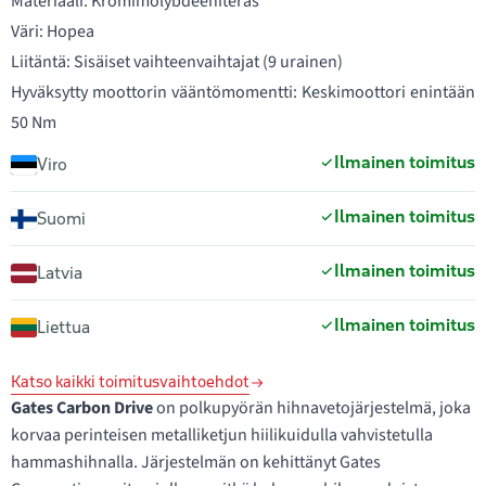
Materiaali: Kromimolybdeeniteräs
Väri: Hopea
Liitäntä: Sisäiset vaihteenvaihtajat (9 urainen)
Hyväksytty moottorin vääntömomentti: Keskimoottori enintään
50 Nm
Ilmainen toimitus
Viro
Ilmainen toimitus
Suomi
Ilmainen toimitus
Latvia
Ilmainen toimitus
Liettua
Katso kaikki toimitusvaihtoehdot
Gates Carbon Drive
on polkupyörän hihnavetojärjestelmä, joka
korvaa perinteisen metalliketjun hiilikuidulla vahvistetulla
hammashihnalla. Järjestelmän on kehittänyt Gates