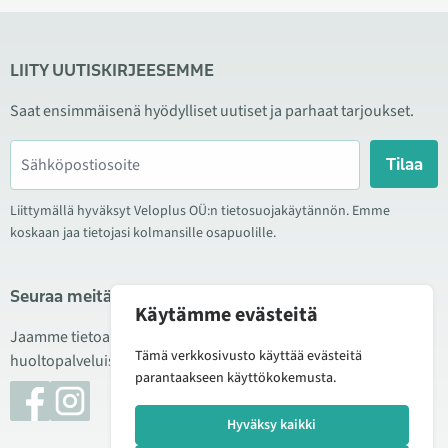
LIITY UUTISKIRJEESEMME
Saat ensimmäisenä hyödylliset uutiset ja parhaat tarjoukset.
Tilaa
Liittymällä hyväksyt Veloplus OÜ:n tietosuojakäytännön. Emme
koskaan jaa tietojasi kolmansille osapuolille.
Seuraa meitä sosiaalisessa mediassa
Käytämme evästeitä
Jaamme tietoa hyvistä tarjouksista, uusista tuotteista ja
Tämä verkkosivusto käyttää evästeitä
huoltopalveluista. Joskus julkaisemme myös tuote-esittelyjä.
parantaakseen käyttökokemusta.
Hyväksy kaikki