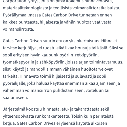
Corporation, yritys, jolla on pitkä kokemus hihnavedoista,
materiaaliteknologiasta ja teollisista voimansiirtoratkaisuista.
Pyöräilymaailmassa Gates Carbon Drive tunnetaan ennen
kaikkea puhtaasta, hiljaisesta ja vähän huoltoa vaativasta
voimansiirrosta.
Gates Carbon Driven suurin etu on yksinkertaisuus. Hihna ei
tarvitse ketjuöljyä, ei ruostu eikä likaa housuja tai käsiä. Siksi se
sopii erityisen hyvin kaupunkipyöriin, retkipyöriin,
työmatkapyöriin ja sähköpyöriin, joissa arjen toimintavarmuus,
siisti käyttö ja mahdollisimman vähäinen huoltotarve ovat
tärkeitä. Hihnaveto toimii hiljaisesti ja sulavasti ja sopii
pyöräilijälle, joka haluaa käyttää enemmän aikaa ajamiseen ja
vähemmän voimansiirron puhdistamiseen, voiteluun tai
säätämiseen.
Järjestelmä koostuu hihnasta, etu- ja takarattaasta sekä
yhteensopivasta runkorakenteesta. Toisin kuin perinteistä
ketjua, Gates Carbon Drivea ei yleensä käytetä ulkoisen