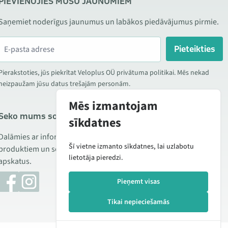
PIEVIENOJIES MŪSU JAUNUMIEM
Saņemiet noderīgus jaunumus un labākos piedāvājumus pirmie.
Pieteikties
Pierakstoties, jūs piekrītat Veloplus OÜ privātuma politikai. Mēs nekad
neizpaužam jūsu datus trešajām personām.
Mēs izmantojam
Seko mums sociālajos tīklos
sīkdatnes
Dalāmies ar informāciju par izdevīgām akcijām, jauniem
Šī vietne izmanto sīkdatnes, lai uzlabotu
produktiem un servisu. Reizēm publicējam arī produktu
lietotāja pieredzi.
apskatus.
Pieņemt visas
Tikai nepieciešamās