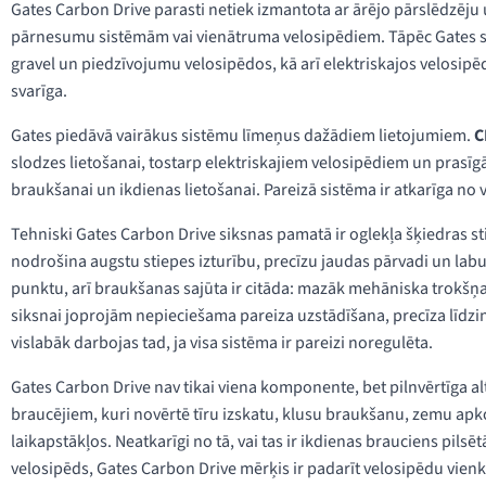
Gates Carbon Drive parasti netiek izmantota ar ārējo pārslēdzēj
pārnesumu sistēmām vai vienātruma velosipēdiem. Tāpēc Gates siksn
gravel un piedzīvojumu velosipēdos, kā arī elektriskajos velosip
svarīga.
Gates piedāvā vairākus sistēmu līmeņus dažādiem lietojumiem.
C
slodzes lietošanai, tostarp elektriskajiem velosipēdiem un pras
braukšanai un ikdienas lietošanai. Pareizā sistēma ir atkarīga no
Tehniski Gates Carbon Drive siksnas pamatā ir oglekļa šķiedras st
nodrošina augstu stiepes izturību, precīzu jaudas pārvadi un lab
punktu, arī braukšanas sajūta ir citāda: mazāk mehāniska trokš
siksnai joprojām nepieciešama pareiza uzstādīšana, precīza līdzi
vislabāk darbojas tad, ja visa sistēma ir pareizi noregulēta.
Gates Carbon Drive nav tikai viena komponente, bet pilnvērtīga alt
braucējiem, kuri novērtē tīru izskatu, klusu braukšanu, zemu a
laikapstākļos. Neatkarīgi no tā, vai tas ir ikdienas brauciens pilsē
velosipēds, Gates Carbon Drive mērķis ir padarīt velosipēdu vienk