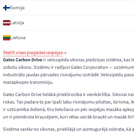
Somija
Latvija
Lietuva
Skatīt visas piegādes iespējas
Gates Carbon Drive
ir velosipēda siksnas piedziņas sistēma, kas t
zobotu siksnu. Sistēmu ir radījusi Gates Corporation — uzņēmums 
industriālo jaudas pārvades risinājumu izstrādē. Velosipēdu pasa
mazapkopes transmisiju.
Gates Carbon Drive lielākā priekšrocība ir vienkāršība. Siksnai n
rokas. Tas padara to par īpaši labu risinājumu pilsētas, tūrisma, 
ir uzticamība ikdienā, tīra lietošana un pēc iespējas mazāka apk
un ir piemērota braucējiem, kuri vēlas vairāk braukt un mazāk tīrīt,
Sistēma sastāv no siksnas, priekšējā un aizmugurējā zobrata, kā a