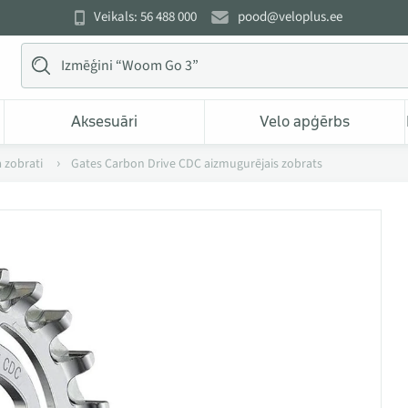
Veikals: 56 488 000
pood@veloplus.ee
Aksesuāri
Velo apģērbs
 zobrati
Gates Carbon Drive CDC aizmugurējais zobrats