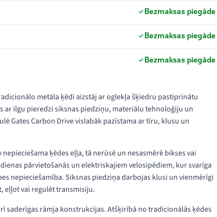
Bezmaksas piegāde
Bezmaksas piegāde
Bezmaksas piegāde
radicionālo metāla ķēdi aizstāj ar oglekļa šķiedru pastiprinātu
ar ilgu pieredzi siksnas piedziņu, materiālu tehnoloģiju un
ulē Gates Carbon Drive vislabāk pazīstama ar tīru, klusu un
av nepieciešama ķēdes eļļa, tā nerūsē un nesasmērē bikses vai
ikdienas pārvietošanās un elektriskajiem velosipēdiem, kur svarīga
opes nepieciešamība. Siksnas piedziņa darbojas klusi un vienmērīgi
 eļļot vai regulēt transmisiju.
rī saderīgas rāmja konstrukcijas. Atšķirībā no tradicionālās ķēdes