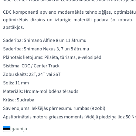
CDC komponenti apvieno modernākās tehnoloģijas, optimizētu fun
optimizētais dizains un izturīgie materiāli padara šo zobratu 
apstākļos.
Saderība: Shimano Alfine 8 un 11 ātrumu
Saderība: Shimano Nexus 3, 7 un 8 ātrumu
Plānotais lietojums: Pilsēta, tūrisms, e-velosipēdi
Sistēma: CDC / Center Track
Zobu skaits: 22T, 24T vai 26T
Solis: 11 mm
Materiāls: Hroma-molibdēna tērauds
Krāsa: Sudraba
Savienojums: Iekšējās pārnesumu rumbas (9 zobi)
Apstiprinātais motora griezes moments: Vidējā piedziņa līdz 50 
Igaunija