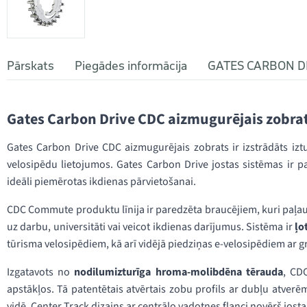
Pārskats
Piegādes informācija
GATES CARBON D
Gates Carbon Drive CDC aizmugurējais zobra
Gates Carbon Drive CDC aizmugurējais zobrats ir izstrādāts iztur
velosipēdu lietojumos. Gates Carbon Drive jostas sistēmas ir 
ideāli piemērotas ikdienas pārvietošanai.
CDC Commute produktu līnija ir paredzēta braucējiem, kuri paļauj
uz darbu, universitāti vai veicot ikdienas darījumus. Sistēma ir
ļo
tūrisma velosipēdiem, kā arī vidējā piedziņas e-velosipēdiem ar 
Izgatavots no
nodilumizturīga hroma-molibdēna tērauda
, CD
apstākļos. Tā patentētais atvērtais zobu profils ar dubļu atver
vidē. Center Track dizains ar centrālo vadotnes flanci novērš jo