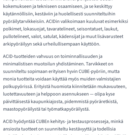
kokemukseen ja tekniseen osaamiseen, ja se keskittyy
käytännöllisiin, kestäviin ja huolellisesti suunniteltuihin
pyöräilytarvikkeisiin. ACIDin valikoimaan kuuluvat esimerkiksi
polkimet, lokasuojat, tavaratelineet, seisontatuet, laukut,
pullotelineet, valot, satulat, kädensijat ja muut lisävarusteet
arkipyöräilyyn sekä urheilullisempaan käyttöön.
ACID-tuotteiden vahvuus on toiminnallisuuden ja
minimalistisen muotoilun yhdistäminen. Tarvikkeet on
suunniteltu sopimaan erityisen hyvin CUBE-pyöriin, mutta
monia tuotteita voidaan käyttää myös muiden valmistajien
polkupyörissä. Erityistä huomiota kiinnitetään mukavuuteen,
luotettavuuteen ja helppoon asennukseen — olipa kyse
päivittäisestä kaupunkiajosta, pidemmistä pyöräretkistä,
maastopyöräilystä tai työmatkapyöräilystä.
ACID hyödyntää CUBEn kehitys- ja testausprosesseja, minkä
ansiosta tuotteet on suunniteltu kestävyyttä ja todellisia