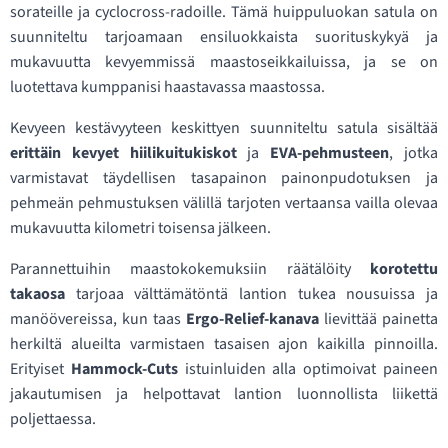
sorateille ja cyclocross-radoille. Tämä huippuluokan satula on
suunniteltu tarjoamaan ensiluokkaista suorituskykyä ja
mukavuutta kevyemmissä maastoseikkailuissa, ja se on
luotettava kumppanisi haastavassa maastossa.
Kevyeen kestävyyteen keskittyen suunniteltu satula sisältää
erittäin kevyet hiilikuitukiskot
ja
EVA-pehmusteen
, jotka
varmistavat täydellisen tasapainon painonpudotuksen ja
pehmeän pehmustuksen välillä tarjoten vertaansa vailla olevaa
mukavuutta kilometri toisensa jälkeen.
Parannettuihin maastokokemuksiin räätälöity
korotettu
takaosa
tarjoaa välttämätöntä lantion tukea nousuissa ja
manöövereissa, kun taas
Ergo-Relief-kanava
lievittää painetta
herkiltä alueilta varmistaen tasaisen ajon kaikilla pinnoilla.
Erityiset
Hammock-Cuts
istuinluiden alla optimoivat paineen
jakautumisen ja helpottavat lantion luonnollista liikettä
poljettaessa.