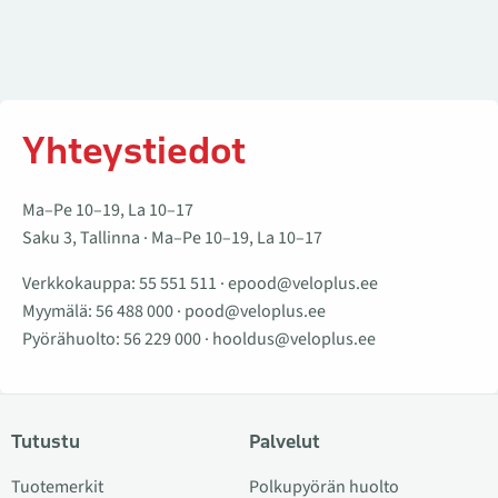
Yhteystiedot
Ma–Pe 10–19, La 10–17
Saku 3, Tallinna · Ma–Pe 10–19, La 10–17
Verkkokauppa:
55 551 511
·
epood@veloplus.ee
Myymälä:
56 488 000
·
pood@veloplus.ee
Pyörähuolto:
56 229 000
·
hooldus@veloplus.ee
Tutustu
Palvelut
Tuotemerkit
Polkupyörän huolto