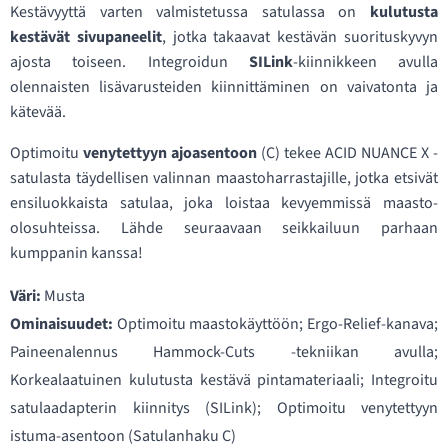
Kestävyyttä varten valmistetussa satulassa on
kulutusta
kestävät sivupaneelit
, jotka takaavat kestävän suorituskyvyn
ajosta toiseen. Integroidun
SILink
-kiinnikkeen avulla
olennaisten lisävarusteiden kiinnittäminen on vaivatonta ja
kätevää.
Optimoitu
venytettyyn ajoasentoon
(C) tekee ACID NUANCE X -
satulasta täydellisen valinnan maastoharrastajille, jotka etsivät
ensiluokkaista satulaa, joka loistaa kevyemmissä maasto-
olosuhteissa. Lähde seuraavaan seikkailuun parhaan
kumppanin kanssa!
Väri:
Musta
Ominaisuudet:
Optimoitu maastokäyttöön; Ergo-Relief-kanava;
Paineenalennus Hammock-Cuts -tekniikan avulla;
Korkealaatuinen kulutusta kestävä pintamateriaali; Integroitu
satulaadapterin kiinnitys (SILink); Optimoitu venytettyyn
istuma-asentoon (Satulanhaku C)