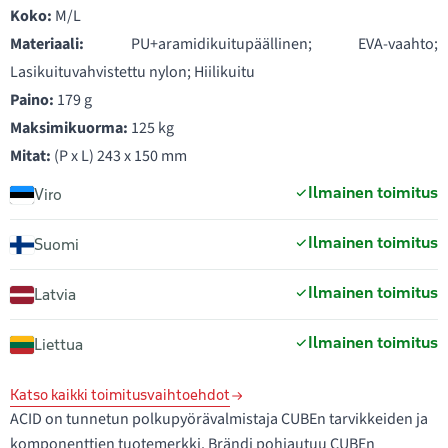
Koko:
M/L
Materiaali:
PU+aramidikuitupäällinen; EVA-vaahto;
Lasikuituvahvistettu nylon; Hiilikuitu
Paino:
179 g
Maksimikuorma:
125 kg
Mitat:
(P x L) 243 x 150 mm
Ilmainen toimitus
Viro
Ilmainen toimitus
Suomi
Ilmainen toimitus
Latvia
Ilmainen toimitus
Liettua
Katso kaikki toimitusvaihtoehdot
ACID on tunnetun polkupyörävalmistaja CUBEn tarvikkeiden ja
komponenttien tuotemerkki. Brändi pohjautuu CUBEn