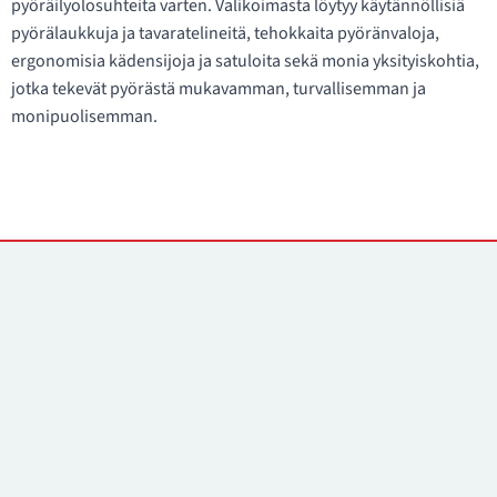
pyöräilyolosuhteita varten. Valikoimasta löytyy käytännöllisiä
pyörälaukkuja ja tavaratelineitä, tehokkaita pyöränvaloja,
ergonomisia kädensijoja ja satuloita sekä monia yksityiskohtia,
jotka tekevät pyörästä mukavamman, turvallisemman ja
monipuolisemman.
Yhteystiedot