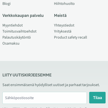
Blogi
Hiihtohuolto
Verkkokaupan palvelu
Meistä
Myyntiehdot
Yhteystiedot
Toimitusvaihtoehdot
Yrityksestä
Palautuskäytöntö
Product safety recall
Osamaksu
LIITY UUTISKIRJEESEMME
Saat ensimmäisenä hyödylliset uutiset ja parhaat tarjoukset.
Tilaa