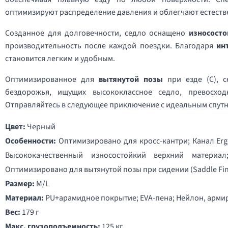
оптимизируют распределение давления и облегчают естеств
Созданное для долговечности, седло оснащено
износост
производительность после каждой поездки. Благодаря
ин
становится легким и удобным.
Оптимизированное для
вытянутой позы
при езде (C), 
бездорожья, ищущих высококлассное седло, превосхо
Отправляйтесь в следующее приключение с идеальным спут
Цвет:
Черный
Особенности:
Оптимизировано для кросс-кантри; Канал Erg
Высококачественный износостойкий верхний материал
Оптимизировано для вытянутой позы при сидении (Saddle Fin
Размер:
M/L
Материал:
PU+арамидное покрытие; EVA-пена; Нейлон, арм
Вес:
179 г
Макс. грузоподъемность:
125 кг