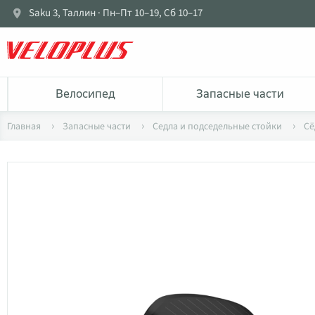
Saku 3, Таллин · Пн–Пт 10–19, Сб 10–17
Bелосипед
Запасные части
Главная
Запасные части
Седла и подседельные стойки
Сё