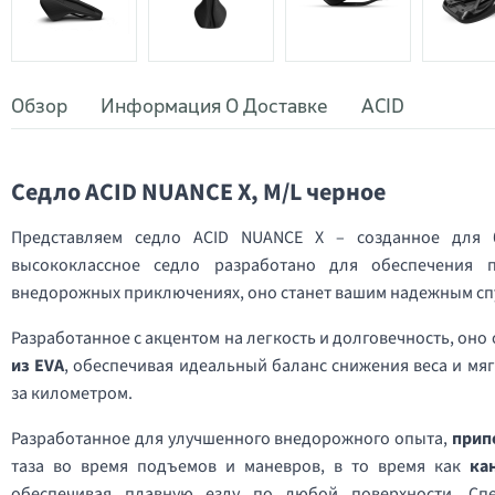
Обзор
Информация О Доставке
ACID
Седло ACID NUANCE X, M/L черное
Представляем седло ACID NUANCE X – созданное для б
высококлассное седло разработано для обеспечения 
внедорожных приключениях, оно станет вашим надежным спу
Разработанное с акцентом на легкость и долговечность, он
из EVA
, обеспечивая идеальный баланс снижения веса и мя
за километром.
Разработанное для улучшенного внедорожного опыта,
прип
таза во время подъемов и маневров, в то время как
ка
обеспечивая плавную езду по любой поверхности. С