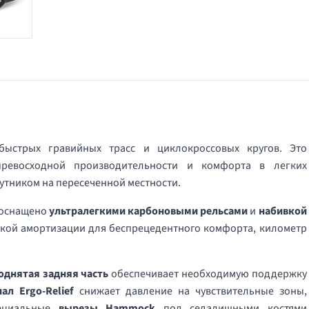
ыстрых гравийных трасс и циклокроссовых кругов. Это
превосходной производительности и комфорта в легких
тником на пересеченной местности.
о оснащено
ультралегкими карбоновыми рельсами
и
набивкой
гкой амортизации для беспрецедентного комфорта, километр
однятая задняя часть
обеспечивает необходимую поддержку
нал Ergo-Relief
снижает давление на чувствительные зоны,
пециальные
вырезы Hammock
под седалищными костями