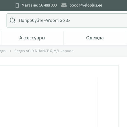
Магазин: 56 488 000
pood@veloplus.ee
Аксессуары
Одежда
дла
Седло ACID NUANCE X, M/L черное