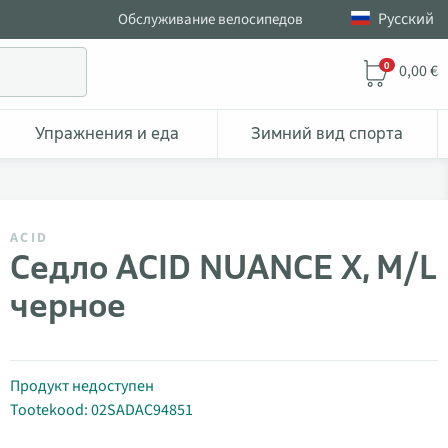
Pусский
Обслуживание велосипедов
0
0,00 €
Упражнения и еда
Зимний вид спорта
ACID
Седло ACID NUANCE X, M/L
черное
Продукт недоступен
Tootekood: 02SADAC94851