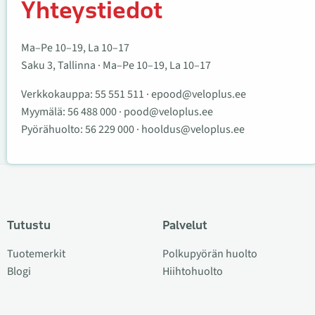
Yhteystiedot
Ma–Pe 10–19, La 10–17
Saku 3, Tallinna · Ma–Pe 10–19, La 10–17
Verkkokauppa:
55 551 511
·
epood@veloplus.ee
Myymälä:
56 488 000
·
pood@veloplus.ee
Pyörähuolto:
56 229 000
·
hooldus@veloplus.ee
Tutustu
Palvelut
Tuotemerkit
Polkupyörän huolto
Blogi
Hiihtohuolto