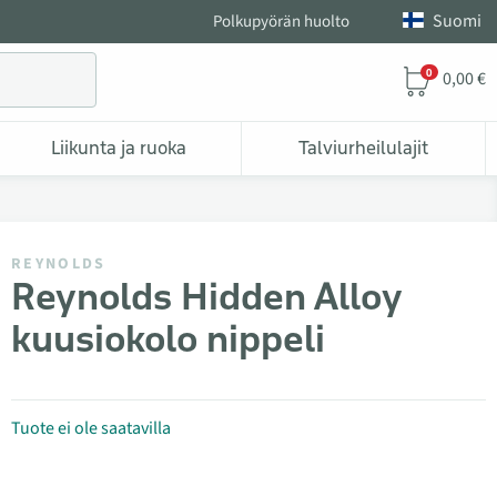
Suomi
Polkupyörän huolto
0
0,00 €
Liikunta ja ruoka
Talviurheilulajit
REYNOLDS
Reynolds Hidden Alloy
kuusiokolo nippeli
Tuote ei ole saatavilla