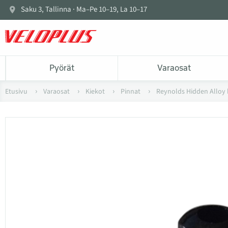
Saku 3, Tallinna · Ma–Pe 10–19, La 10–17
Pyörät
Varaosat
Etusivu
Varaosat
Kiekot
Pinnat
Reynolds Hidden Alloy 