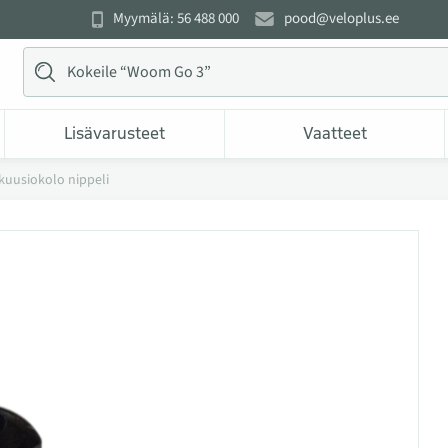
Myymälä: 56 488 000
pood@veloplus.ee
Lisävarusteet
Vaatteet
kuusiokolo nippeli