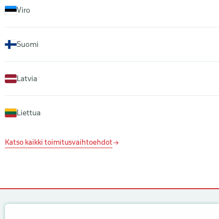
Viro
Suomi
Latvia
Liettua
Katso kaikki toimitusvaihtoehdot
Yhteystiedot