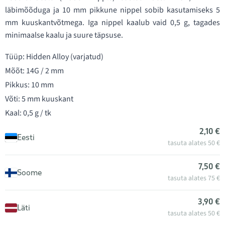
läbimõõduga ja 10 mm pikkune nippel sobib kasutamiseks 5
mm kuuskantvõtmega. Iga nippel kaalub vaid 0,5 g, tagades
minimaalse kaalu ja suure täpsuse.
Tüüp: Hidden Alloy (varjatud)
Mõõt: 14G / 2 mm
Pikkus: 10 mm
Võti: 5 mm kuuskant
Kaal: 0,5 g / tk
2,10 €
Eesti
tasuta alates 50 €
7,50 €
Soome
tasuta alates 75 €
3,90 €
Läti
tasuta alates 50 €