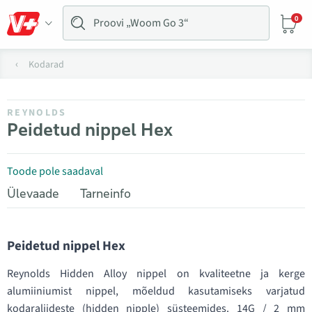
0
Kodarad
REYNOLDS
Peidetud nippel Hex
Toode pole saadaval
Ülevaade
Tarneinfo
Peidetud nippel Hex
Reynolds Hidden Alloy nippel on kvaliteetne ja kerge
alumiiniumist nippel, mõeldud kasutamiseks varjatud
kodaraliideste (hidden nipple) süsteemides. 14G / 2 mm