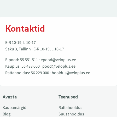
Kontaktid
E-R 10-19, L 10-17
Saku 3, Tallinn · E-R 10-19, L 10-17
E-pood:
55 551 511
·
epood@veloplus.ee
Kauplus:
56 488 000
·
pood@veloplus.ee
Rattahooldus:
56 229 000
·
hooldus@veloplus.ee
Avasta
Teenused
Kaubamärgid
Rattahooldus
Blogi
Suusahooldus