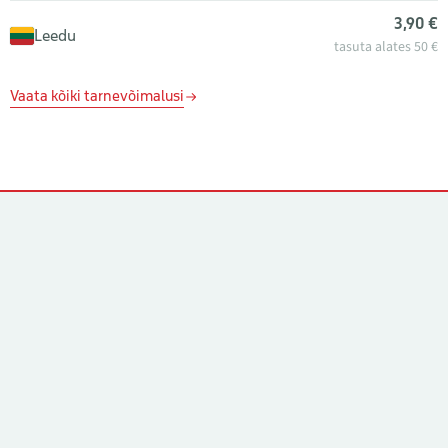
3,90 €
Leedu
tasuta alates 50 €
Vaata kõiki tarnevõimalusi
Kontaktid