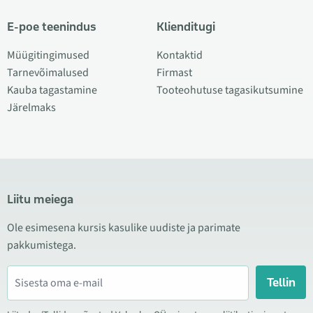
E-poe teenindus
Klienditugi
Müügitingimused
Kontaktid
Tarnevõimalused
Firmast
Kauba tagastamine
Tooteohutuse tagasikutsumine
Järelmaks
Liitu meiega
Ole esimesena kursis kasulike uudiste ja parimate
pakkumistega.
Tellin