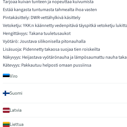
Tarjoaa kuivan tunteen ja nopeuttaa kuivumista
Estää kangasta tuntumasta tahmealta ihoa vasten
Pintakäsittely: DWR-vettähylkivä käsittely
Vetoketju: YKK:n käännetty vedenpitävä täyspitkä vetoketju lukitta
Hengittävyys: Takana tuuletusaukot
Vyötärö: Joustava silikonisella pitonauhalla
Lisäsuoja: Pidennetty takaosa suojaa tien roiskeilta
Näkyvyys: Heijastava vyötärönauha ja lämpösaumattu nauha tak
Kätevyys: Pakkautuu helposti omaan pussiinsa
Viro
Suomi
Latvia
Liettua