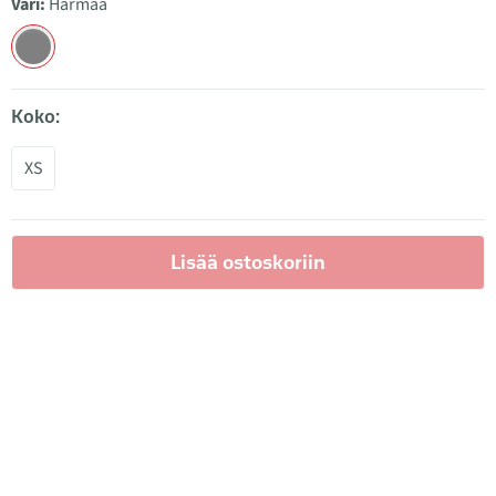
Väri:
Harmaa
Koko:
XS
Lisää ostoskoriin