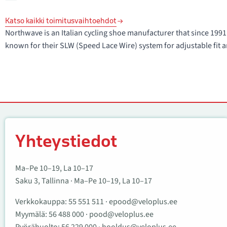
Katso kaikki toimitusvaihtoehdot
Northwave is an Italian cycling shoe manufacturer that since 1
known for their SLW (Speed Lace Wire) system for adjustable fit a
Yhteystiedot
Yhteystiedot
Ma–Pe 10–19, La 10–17
Saku 3, Tallinna · Ma–Pe 10–19, La 10–17
Verkkokauppa:
55 551 511
·
epood@veloplus.ee
Myymälä:
56 488 000
·
pood@veloplus.ee