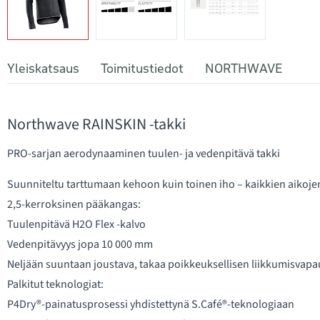
Yleiskatsaus
Toimitustiedot
NORTHWAVE
Northwave RAINSKIN -takki
PRO-sarjan aerodynaaminen tuulen- ja vedenpitävä takki
Suunniteltu tarttumaan kehoon kuin toinen iho – kaikkien aikoj
2,5-kerroksinen pääkangas:
Tuulenpitävä H2O Flex -kalvo
Vedenpitävyys jopa 10 000 mm
Neljään suuntaan joustava, takaa poikkeuksellisen liikkumisvap
Palkitut teknologiat:
P4Dry®-painatusprosessi yhdistettynä S.Café®-teknologiaan