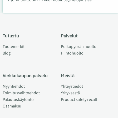
Pyörähuolto:
56 229 000
·
hooldus@veloplus.ee
Tutustu
Palvelut
Tuotemerkit
Polkupyörän huolto
Blogi
Hiihtohuolto
Verkkokaupan palvelu
Meistä
Myyntiehdot
Yhteystiedot
Toimitusvaihtoehdot
Yrityksestä
Palautuskäytöntö
Product safety recall
Osamaksu