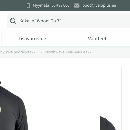
Myymälä: 56 488 000
pood@veloplus.ee
Lisävarusteet
Vaatteet
ä hylkivä pyöräilytakki
Northwave RAINSKIN -takki