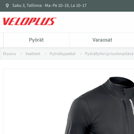
Saku 3, Tallinna · Ma–Pe 10–19, La 10–17
Pyörät
Varaosat
Etusivu
Vaatteet
Pyöräilypaidat
Pyöräilyliivi ja tuulenpitäv