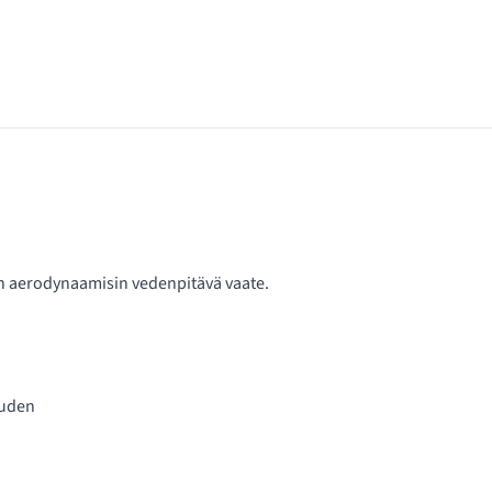
en aerodynaamisin vedenpitävä vaate.
auden