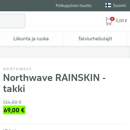
Suomi
Polkupyörän huolto
0
0,00 €
Liikunta ja ruoka
Talviurheilulajit
NORTHWAVE
Northwave RAINSKIN -
takki
124,00 €
69,00 €