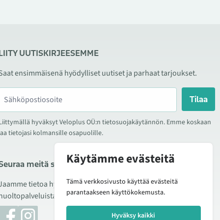
LIITY UUTISKIRJEESEMME
Saat ensimmäisenä hyödylliset uutiset ja parhaat tarjoukset.
Tilaa
Liittymällä hyväksyt Veloplus OÜ:n tietosuojakäytännön. Emme koskaan
jaa tietojasi kolmansille osapuolille.
Käytämme evästeitä
Seuraa meitä sosiaalisessa mediassa
Tämä verkkosivusto käyttää evästeitä
Jaamme tietoa hyvistä tarjouksista, uusista tuotteista ja
parantaakseen käyttökokemusta.
huoltopalveluista. Joskus julkaisemme myös tuote-esittelyjä.
Hyväksy kaikki