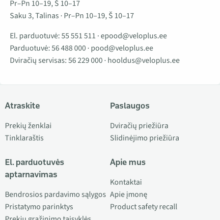
Pr–Pn 10–19, Š 10–17
Saku 3, Talinas · Pr–Pn 10–19, Š 10–17
El. parduotuvė:
55 551 511
·
epood@veloplus.ee
Parduotuvė:
56 488 000
·
pood@veloplus.ee
Dviračių servisas:
56 229 000
·
hooldus@veloplus.ee
Atraskite
Paslaugos
Prekių ženklai
Dviračių priežiūra
Tinklaraštis
Slidinėjimo priežiūra
El. parduotuvės
Apie mus
aptarnavimas
Kontaktai
Bendrosios pardavimo sąlygos
Apie įmonę
Pristatymo parinktys
Product safety recall
Prekių grąžinimo taisyklės