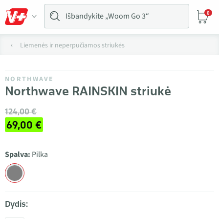
0
Liemenės ir neperpučiamos striukės
NORTHWAVE
Northwave RAINSKIN striukė
124,00 €
69,00 €
Spalva:
Pilka
Dydis: