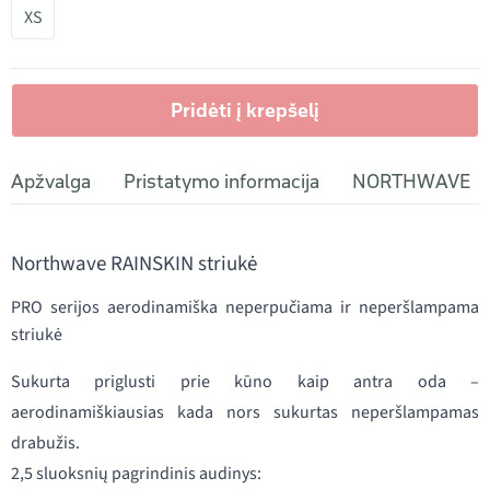
XS
Pridėti į krepšelį
Apžvalga
Pristatymo informacija
NORTHWAVE
Northwave RAINSKIN striukė
PRO serijos aerodinamiška neperpučiama ir neperšlampama
striukė
Sukurta priglusti prie kūno kaip antra oda –
aerodinamiškiausias kada nors sukurtas neperšlampamas
drabužis.
2,5 sluoksnių pagrindinis audinys: