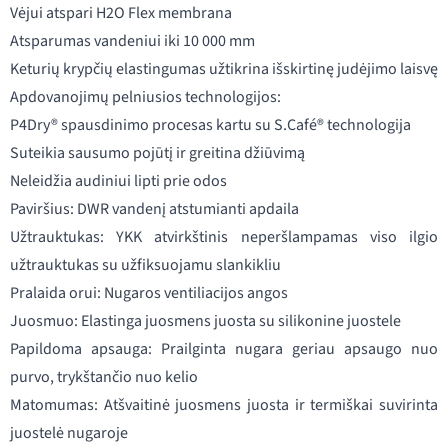
Vėjui atspari H2O Flex membrana
Atsparumas vandeniui iki 10 000 mm
Keturių krypčių elastingumas užtikrina išskirtinę judėjimo laisvę
Apdovanojimų pelniusios technologijos:
P4Dry® spausdinimo procesas kartu su S.Café® technologija
Suteikia sausumo pojūtį ir greitina džiūvimą
Neleidžia audiniui lipti prie odos
Paviršius: DWR vandenį atstumianti apdaila
Užtrauktukas: YKK atvirkštinis neperšlampamas viso ilgio
užtrauktukas su užfiksuojamu slankikliu
Pralaida orui: Nugaros ventiliacijos angos
Juosmuo: Elastinga juosmens juosta su silikonine juostele
Papildoma apsauga: Prailginta nugara geriau apsaugo nuo
purvo, trykštančio nuo kelio
Matomumas: Atšvaitinė juosmens juosta ir termiškai suvirinta
juostelė nugaroje