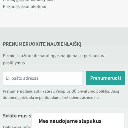
Pirkimas išsimokėtinai
PRENUMERUOKITE NAUJIENLAIŠKĮ
Pirmieji sužinokite naudingas naujienas ir geriausius
pasiūlymus.
Prenumeruoti
Prenumeruodami sutinkate su Veloplus OÜ privatumo politika. Jūsų
duomenų niekada neperduodame tretiesiems asmenims.
Sekite mus socialiniuose tinkluose
Mes naudojame slapukus
Dalijamės informacija apie geras kainas, naujus produktus ir