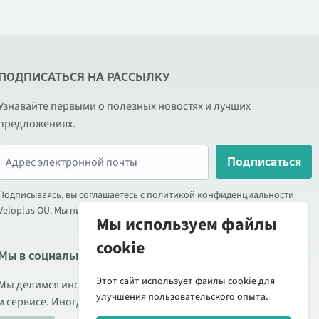
ПОДПИСАТЬСЯ НА РАССЫЛКУ
Узнавайте первыми о полезных новостях и лучших
предложениях.
Подписаться
Подписываясь, вы соглашаетесь с политикой конфиденциальности
Veloplus OÜ. Мы никогда не передаём ваши данные третьим лицам.
Мы используем файлы
cookie
Мы в социальных сетях
Этот сайт использует файлы cookie для
Мы делимся информацией о выгодных акциях, новых товарах
улучшения пользовательского опыта.
и сервисе. Иногда публикуем обзоры продукции.