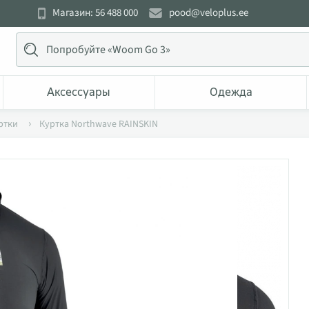
Магазин: 56 488 000
pood@veloplus.ee
Аксессуары
Одежда
ртки
Куртка Northwave RAINSKIN