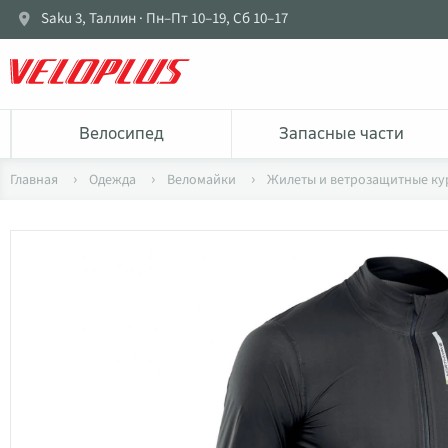
Saku 3, Таллин · Пн–Пт 10–19, Сб 10–17
Bелосипед
Запасные части
Главная
Одежда
Веломайки
Жилеты и ветрозащитные ку