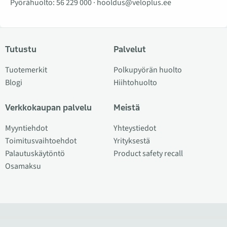
Pyörähuolto:
56 229 000
·
hooldus@veloplus.ee
Tutustu
Palvelut
Tuotemerkit
Polkupyörän huolto
Blogi
Hiihtohuolto
Verkkokaupan palvelu
Meistä
Myyntiehdot
Yhteystiedot
Toimitusvaihtoehdot
Yrityksestä
Palautuskäytöntö
Product safety recall
Osamaksu