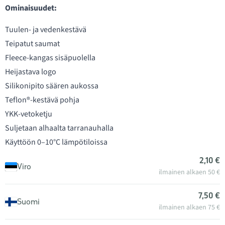
Ominaisuudet:
Tuulen- ja vedenkestävä
Teipatut saumat
Fleece-kangas sisäpuolella
Heijastava logo
Silikonipito säären aukossa
Teflon®-kestävä pohja
YKK-vetoketju
Suljetaan alhaalta tarranauhalla
Käyttöön 0–10°C lämpötiloissa
2,10 €
Viro
ilmainen alkaen 50 €
7,50 €
Suomi
ilmainen alkaen 75 €