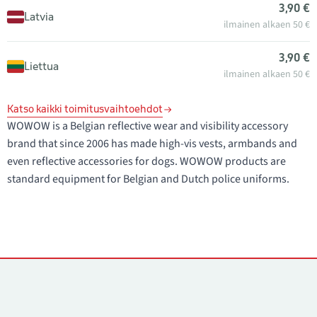
3,90 €
Latvia
ilmainen alkaen 50 €
3,90 €
Liettua
ilmainen alkaen 50 €
Katso kaikki toimitusvaihtoehdot
WOWOW is a Belgian reflective wear and visibility accessory
brand that since 2006 has made high-vis vests, armbands and
even reflective accessories for dogs. WOWOW products are
standard equipment for Belgian and Dutch police uniforms.
Yhteystiedot