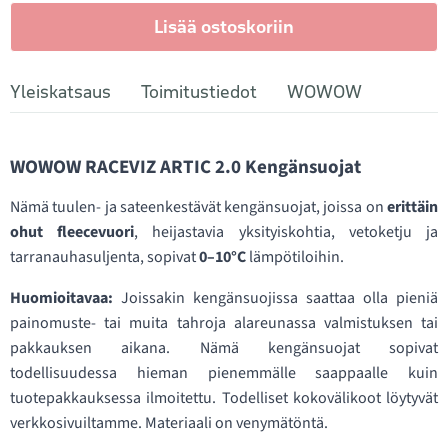
Lisää ostoskoriin
Yleiskatsaus
Toimitustiedot
WOWOW
WOWOW RACEVIZ ARTIC 2.0 Kengänsuojat
Nämä tuulen- ja sateenkestävät kengänsuojat, joissa on
erittäin
ohut fleecevuori
, heijastavia yksityiskohtia, vetoketju ja
tarranauhasuljenta, sopivat
0–10°C
lämpötiloihin.
Huomioitavaa:
Joissakin kengänsuojissa saattaa olla pieniä
painomuste- tai muita tahroja alareunassa valmistuksen tai
pakkauksen aikana. Nämä kengänsuojat sopivat
todellisuudessa hieman pienemmälle saappaalle kuin
tuotepakkauksessa ilmoitettu. Todelliset kokovälikoot löytyvät
verkkosivuiltamme. Materiaali on venymätöntä.