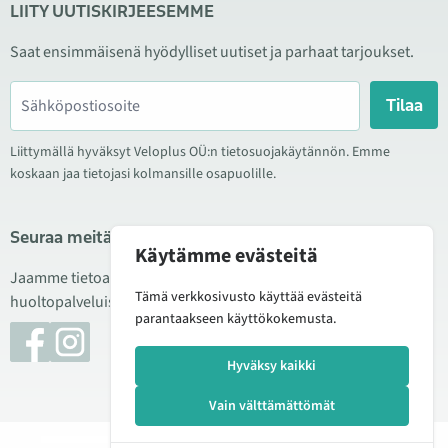
LIITY UUTISKIRJEESEMME
Saat ensimmäisenä hyödylliset uutiset ja parhaat tarjoukset.
Tilaa
Liittymällä hyväksyt Veloplus OÜ:n tietosuojakäytännön. Emme
koskaan jaa tietojasi kolmansille osapuolille.
Seuraa meitä sosiaalisessa mediassa
Käytämme evästeitä
Jaamme tietoa hyvistä tarjouksista, uusista tuotteista ja
Tämä verkkosivusto käyttää evästeitä
huoltopalveluista. Joskus julkaisemme myös tuote-esittelyjä.
parantaakseen käyttökokemusta.
Hyväksy kaikki
Vain välttämättömät