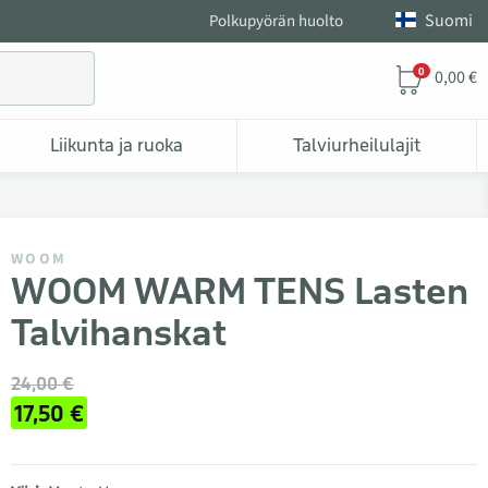
Suomi
Polkupyörän huolto
0
0,00 €
Liikunta ja ruoka
Talviurheilulajit
WOOM
WOOM WARM TENS Lasten
Talvihanskat
24,00 €
17,50 €