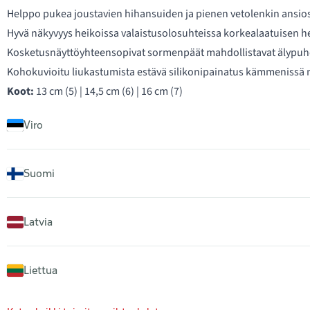
Helppo pukea joustavien hihansuiden ja pienen vetolenkin ansiost
Hyvä näkyvyys heikoissa valaistusolosuhteissa korkealaatuisen h
Kosketusnäyttöyhteensopivat sormenpäät mahdollistavat älypuh
Kohokuvioitu liukastumista estävä silikonipainatus kämmenissä
Koot:
13 cm (5) | 14,5 cm (6) | 16 cm (7)
Viro
Suomi
Latvia
Liettua