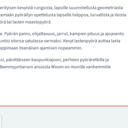
rityisen kevyistä rungoista, lapsille suunnitellusta geometriasta
ään pyöräilyn opettelusta lapselle helppoa, turvallista ja iloista
rä tai lasten maastopyörä.
e. Pyörän paino, ohjattavuus, jarrut, kampien pituus ja ajoasento
tuntisi olonsa satulassa varmaksi. Kevyt lastenpyörä auttaa lasta
 oppimaan itsenäisen ajamisen nopeammin.
, päivittäiseen kaupunkiajoon, perheen pyöräretkille ja
 jälleenmyyntiarvon ansiosta Woom on monille vanhemmille