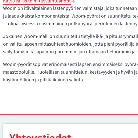
Katso kaikki toimitusvaihtoehdot
Woom on itävaltalainen lastenpyörien valmistaja, joka tunnetaan e
ja laadukkaista komponenteista. Woom-pyörät on suunniteltu tekem
— olipa kyseessä ensimmäinen potkupyörä, perinteinen lastenpyö
Jokainen Woom-malli on suunniteltu tietylle ikä- ja pituusryhmäll
on valittu lapsen mittasuhteet huomioiden, jotta pieni pyöräilijä 
säilyttämään tasapainon paremmin, jarruttamaan helpommin ja
Woom-pyörät sopivat erinomaisesti lapsen ensimmäiseksi pyöräksi
maastopoluille. Huolellisen suunnittelun, kestävyyden ja hyvän
käytännöllinen ja pitkäaikainen valinta.
Yhteystiedot
Yhteystiedot