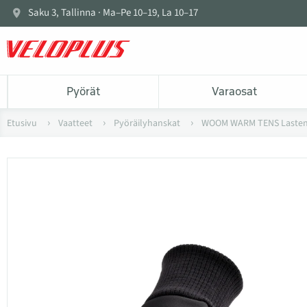
Saku 3, Tallinna · Ma–Pe 10–19, La 10–17
Pyörät
Varaosat
Etusivu
Vaatteet
Pyöräilyhanskat
WOOM WARM TENS Lasten 