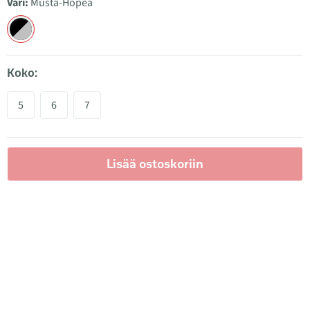
Väri:
Musta-Hopea
Koko:
5
6
7
Lisää ostoskoriin