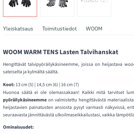
Yleiskatsaus
Toimitustiedot
WOOM
WOOM WARM TENS Lasten Talvihanskat
Hengittävät talvipyöräilykäsineemme, joissa on heijastava woom
sateiselta ja kylmältä säältä.
Koot:
13 cm (5) | 14,5 cm (6) | 16 cm (7)
Huonoa säätä ei ole olemassakaan! Kaikki mitä tarvitset lu
pyöräilykäsineemme
on valmistettu hengittävästä materiaalista,
heijastavien painatusten ansiosta pysyt varmasti näkyvissä, erit
seuraavasta jännittävästä ulkoilmaseikkailustasi, vaikka lämpötilat
Ominaisuudet: