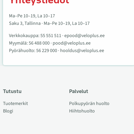
Ma–Pe 10–19, La 10–17
Saku 3, Tallinna · Ma–Pe 10–19, La 10–17
Verkkokauppa:
55 551 511
·
epood@veloplus.ee
Myymälä:
56 488 000
·
pood@veloplus.ee
Pyörähuolto:
56 229 000
·
hooldus@veloplus.ee
Tutustu
Palvelut
Tuotemerkit
Polkupyörän huolto
Blogi
Hiihtohuolto