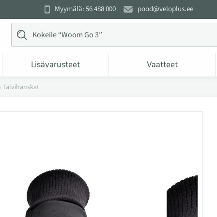
Myymälä: 56 488 000
pood@veloplus.ee
Lisävarusteet
Vaatteet
Talvihanskat