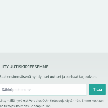
LIITY UUTISKIRJEESEMME
Saat ensimmäisenä hyödylliset uutiset ja parhaat tarjoukset.
Tilaa
Liittymällä hyväksyt Veloplus OÜ:n tietosuojakäytännön. Emme koskaan
jaa tietojasi kolmansille osapuolille.