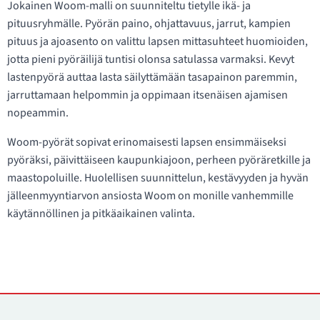
Jokainen Woom-malli on suunniteltu tietylle ikä- ja
pituusryhmälle. Pyörän paino, ohjattavuus, jarrut, kampien
pituus ja ajoasento on valittu lapsen mittasuhteet huomioiden,
jotta pieni pyöräilijä tuntisi olonsa satulassa varmaksi. Kevyt
lastenpyörä auttaa lasta säilyttämään tasapainon paremmin,
jarruttamaan helpommin ja oppimaan itsenäisen ajamisen
nopeammin.
Woom-pyörät sopivat erinomaisesti lapsen ensimmäiseksi
pyöräksi, päivittäiseen kaupunkiajoon, perheen pyöräretkille ja
maastopoluille. Huolellisen suunnittelun, kestävyyden ja hyvän
jälleenmyyntiarvon ansiosta Woom on monille vanhemmille
käytännöllinen ja pitkäaikainen valinta.
Yhteystiedot