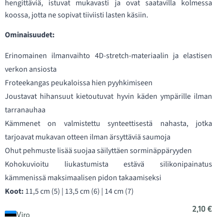
hengittäviä, istuvat mukavasti ja ovat saatavilla kolmessa
koossa, jotta ne sopivat tiiviisti lasten käsiin.
Ominaisuudet:
Erinomainen ilmanvaihto 4D-stretch-materiaalin ja elastisen
verkon ansiosta
Froteekangas peukaloissa hien pyyhkimiseen
Joustavat hihansuut kietoutuvat hyvin käden ympärille ilman
tarranauhaa
Kämmenet on valmistettu synteettisestä nahasta, jotka
tarjoavat mukavan otteen ilman ärsyttäviä saumoja
Ohut pehmuste lisää suojaa säilyttäen sorminäppäryyden
Kohokuvioitu liukastumista estävä silikonipainatus
kämmenissä maksimaalisen pidon takaamiseksi
Koot:
11,5 cm (5) | 13,5 cm (6) | 14 cm (7)
2,10 €
Viro