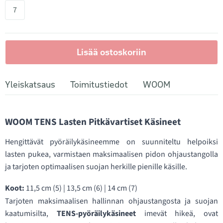
7
Lisää ostoskoriin
Yleiskatsaus
Toimitustiedot
WOOM
WOOM TENS Lasten Pitkävartiset Käsineet
Hengittävät pyöräilykäsineemme on suunniteltu helpoiksi
lasten pukea, varmistaen maksimaalisen pidon ohjaustangolla
ja tarjoten optimaalisen suojan herkille pienille käsille.
Koot:
11,5 cm (5) | 13,5 cm (6) | 14 cm (7)
Tarjoten maksimaalisen hallinnan ohjaustangosta ja suojan
kaatumisilta,
TENS-pyöräilykäsineet
imevät hikeä, ovat