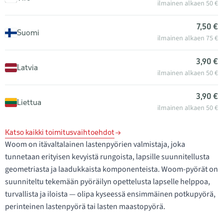
ilmainen alkaen 50 €
7,50 €
Suomi
ilmainen alkaen 75 €
3,90 €
Latvia
ilmainen alkaen 50 €
3,90 €
Liettua
ilmainen alkaen 50 €
Katso kaikki toimitusvaihtoehdot
Woom on itävaltalainen lastenpyörien valmistaja, joka
tunnetaan erityisen kevyistä rungoista, lapsille suunnitellusta
geometriasta ja laadukkaista komponenteista. Woom-pyörät on
suunniteltu tekemään pyöräilyn opettelusta lapselle helppoa,
turvallista ja iloista — olipa kyseessä ensimmäinen potkupyörä,
perinteinen lastenpyörä tai lasten maastopyörä.