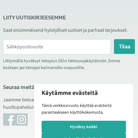
LIITY UUTISKIRJEESEMME
Saat ensimmäisenä hyödylliset uutiset ja parhaat tarjoukset.
Tilaa
Liittymällä hyväksyt Veloplus OÜ:n tietosuojakäytännön. Emme
koskaan jaa tietojasi kolmansille osapuolille.
Seuraa meitä sosiaalisessa mediassa
Käytämme evästeitä
Jaamme tietoa hyvistä tarjouksista, uusista tuotteista ja
Tämä verkkosivusto käyttää evästeitä
huoltopalveluista. Joskus julkaisemme myös tuote-esittelyjä.
parantaakseen käyttökokemusta.
Hyväksy kaikki