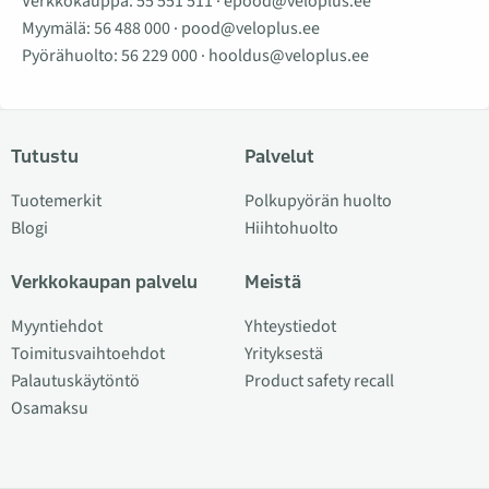
Verkkokauppa:
55 551 511
·
epood@veloplus.ee
Myymälä:
56 488 000
·
pood@veloplus.ee
Pyörähuolto:
56 229 000
·
hooldus@veloplus.ee
Tutustu
Palvelut
Tuotemerkit
Polkupyörän huolto
Blogi
Hiihtohuolto
Verkkokaupan palvelu
Meistä
Myyntiehdot
Yhteystiedot
Toimitusvaihtoehdot
Yrityksestä
Palautuskäytöntö
Product safety recall
Osamaksu