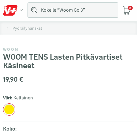
0
Pyöräilyhanskat
WOOM
WOOM TENS Lasten Pitkävartiset
Käsineet
19,90 €
Väri:
Keltainen
Koko: