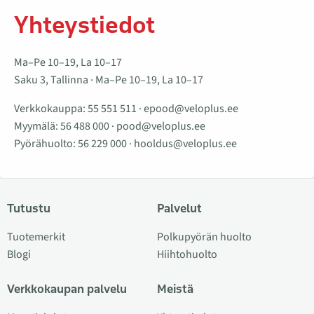
Yhteystiedot
Ma–Pe 10–19, La 10–17
Saku 3, Tallinna · Ma–Pe 10–19, La 10–17
Verkkokauppa:
55 551 511
·
epood@veloplus.ee
Myymälä:
56 488 000
·
pood@veloplus.ee
Pyörähuolto:
56 229 000
·
hooldus@veloplus.ee
Tutustu
Palvelut
Tuotemerkit
Polkupyörän huolto
Blogi
Hiihtohuolto
Verkkokaupan palvelu
Meistä