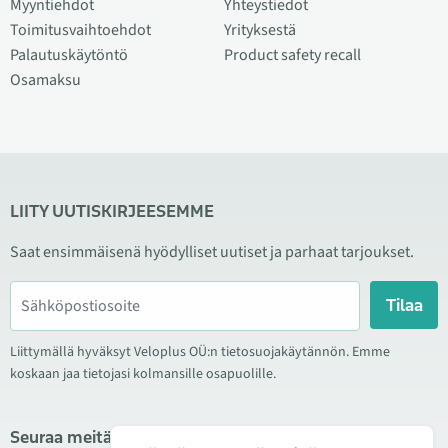
Myyntiehdot
Yhteystiedot
Toimitusvaihtoehdot
Yrityksestä
Palautuskäytöntö
Product safety recall
Osamaksu
LIITY UUTISKIRJEESEMME
Saat ensimmäisenä hyödylliset uutiset ja parhaat tarjoukset.
Tilaa
Liittymällä hyväksyt Veloplus OÜ:n tietosuojakäytännön. Emme
koskaan jaa tietojasi kolmansille osapuolille.
Seuraa meitä sosiaalisessa mediassa