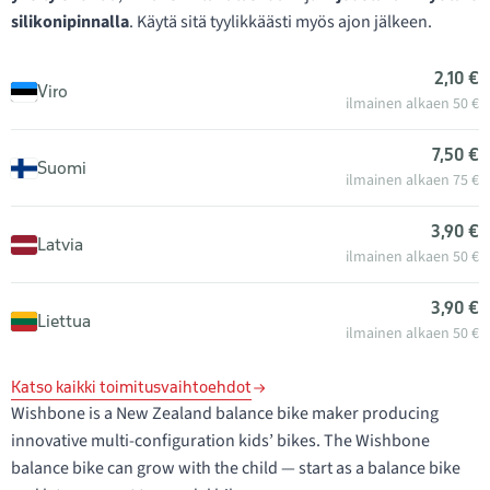
silikonipinnalla
. Käytä sitä tyylikkäästi myös ajon jälkeen.
2,10 €
Viro
ilmainen alkaen 50 €
7,50 €
Suomi
ilmainen alkaen 75 €
3,90 €
Latvia
ilmainen alkaen 50 €
3,90 €
Liettua
ilmainen alkaen 50 €
Katso kaikki toimitusvaihtoehdot
Wishbone is a New Zealand balance bike maker producing
innovative multi-configuration kids’ bikes. The Wishbone
balance bike can grow with the child — start as a balance bike