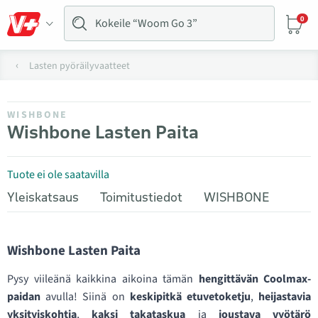
0
Lasten pyöräilyvaatteet
WISHBONE
Wishbone Lasten Paita
Tuote ei ole saatavilla
Yleiskatsaus
Toimitustiedot
WISHBONE
Wishbone Lasten Paita
Pysy viileänä kaikkina aikoina tämän
hengittävän Coolmax-
paidan
avulla! Siinä on
keskipitkä etuvetoketju
,
heijastavia
yksityiskohtia
,
kaksi takataskua
ja
joustava vyötärö