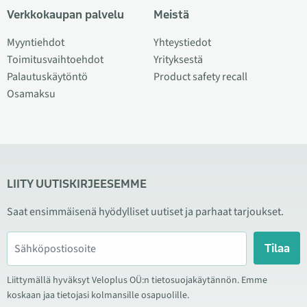
Verkkokaupan palvelu
Meistä
Myyntiehdot
Yhteystiedot
Toimitusvaihtoehdot
Yrityksestä
Palautuskäytöntö
Product safety recall
Osamaksu
LIITY UUTISKIRJEESEMME
Saat ensimmäisenä hyödylliset uutiset ja parhaat tarjoukset.
Tilaa
Liittymällä hyväksyt Veloplus OÜ:n tietosuojakäytännön. Emme
koskaan jaa tietojasi kolmansille osapuolille.