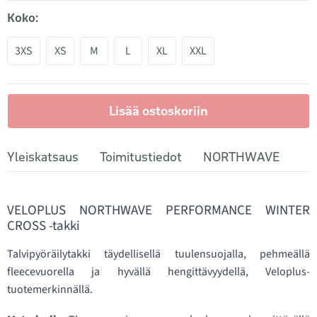
Koko:
3XS
XS
M
L
XL
XXL
Lisää ostoskoriin
Yleiskatsaus
Toimitustiedot
NORTHWAVE
VELOPLUS NORTHWAVE PERFORMANCE WINTER
CROSS -takki
Talvipyöräilytakki täydellisellä tuulensuojalla, pehmeällä
fleecevuorella ja hyvällä hengittävyydellä, Veloplus-
tuotemerkinnällä.