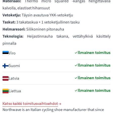
Materiaali:
Thermo micro squared -kangas hengittävällä
kalvolla, elastiset hihansuut
Vetoketju:
Täysin avautuva YKK-vetoketju
Taskut:
3 takataskua + 1 vetoketjullinen tasku
Helmaresori:
Silikoninen pitonauha
Teknologia:
Heijastinnauha takana, vettähylkivä käsittely
pinnalla
Ilmainen toimitus
Viro
Ilmainen toimitus
Suomi
Ilmainen toimitus
Latvia
Ilmainen toimitus
Liettua
Katso kaikki toimitusvaihtoehdot
Northwave is an Italian cycling shoe manufacturer that since