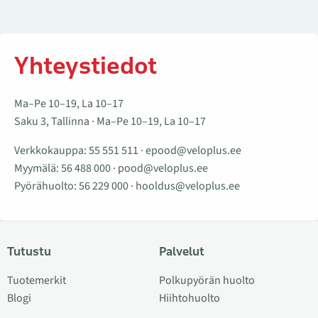
Yhteystiedot
Ma–Pe 10–19, La 10–17
Saku 3, Tallinna · Ma–Pe 10–19, La 10–17
Verkkokauppa:
55 551 511
·
epood@veloplus.ee
Myymälä:
56 488 000
·
pood@veloplus.ee
Pyörähuolto:
56 229 000
·
hooldus@veloplus.ee
Tutustu
Palvelut
Tuotemerkit
Polkupyörän huolto
Blogi
Hiihtohuolto