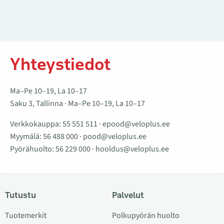
Yhteystiedot
Ma–Pe 10–19, La 10–17
Saku 3, Tallinna · Ma–Pe 10–19, La 10–17
Verkkokauppa:
55 551 511
·
epood@veloplus.ee
Myymälä:
56 488 000
·
pood@veloplus.ee
Pyörähuolto:
56 229 000
·
hooldus@veloplus.ee
Tutustu
Palvelut
Tuotemerkit
Polkupyörän huolto