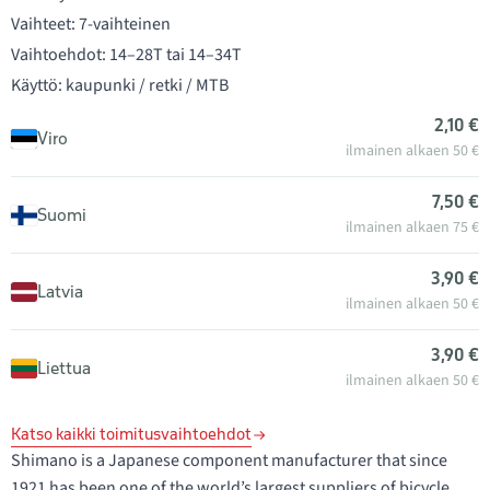
Vaihteet: 7-vaihteinen
Vaihtoehdot: 14–28T tai 14–34T
Käyttö: kaupunki / retki / MTB
2,10 €
Viro
ilmainen alkaen 50 €
7,50 €
Suomi
ilmainen alkaen 75 €
3,90 €
Latvia
ilmainen alkaen 50 €
3,90 €
Liettua
ilmainen alkaen 50 €
Katso kaikki toimitusvaihtoehdot
Shimano is a Japanese component manufacturer that since
1921 has been one of the world’s largest suppliers of bicycle