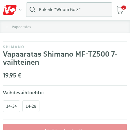
0
Vapaaratas
SHIMANO
Vapaaratas Shimano MF-TZ500 7-
vaihteinen
19,95 €
Vaihdevaihtoehto:
14-34
14-28