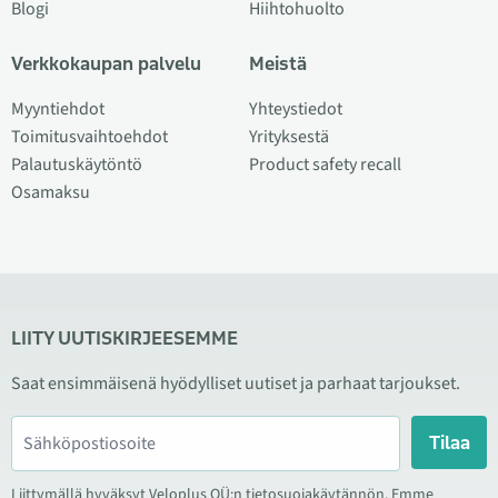
Blogi
Hiihtohuolto
Verkkokaupan palvelu
Meistä
Myyntiehdot
Yhteystiedot
Toimitusvaihtoehdot
Yrityksestä
Palautuskäytöntö
Product safety recall
Osamaksu
LIITY UUTISKIRJEESEMME
Saat ensimmäisenä hyödylliset uutiset ja parhaat tarjoukset.
Tilaa
Liittymällä hyväksyt Veloplus OÜ:n tietosuojakäytännön. Emme