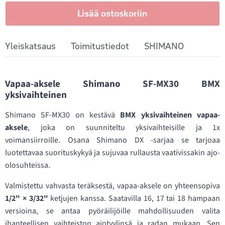
Lisää ostoskoriin
Yleiskatsaus
Toimitustiedot
SHIMANO
Vapaa-aksele Shimano SF-MX30 BMX
yksivaihteinen
Shimano SF-MX30 on kestävä
BMX yksivaihteinen vapaa-
aksele
, joka on suunniteltu yksivaihteisille ja 1x
voimansiirroille. Osana Shimano DX -sarjaa se tarjoaa
luotettavaa suorituskykyä ja sujuvaa rullausta vaativissakin ajo-
olosuhteissa.
Valmistettu vahvasta teräksestä, vapaa-aksele on yhteensopiva
1/2" × 3/32"
ketjujen kanssa. Saatavilla 16, 17 tai 18 hampaan
versioina, se antaa pyöräilijöille mahdollisuuden valita
ihanteellisen vaihteiston ajotyylinsä ja radan mukaan. Sen