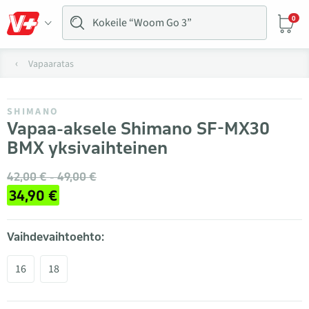
0
Vapaaratas
SHIMANO
Vapaa-aksele Shimano SF-MX30
BMX yksivaihteinen
42,00 € - 49,00 €
34,90 €
Vaihdevaihtoehto:
16
18