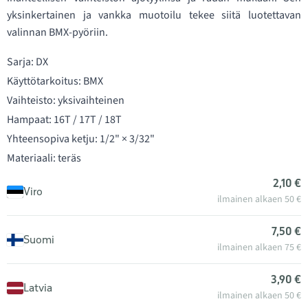
yksinkertainen ja vankka muotoilu tekee siitä luotettavan
valinnan BMX-pyöriin.
Sarja: DX
Käyttötarkoitus: BMX
Vaihteisto: yksivaihteinen
Hampaat: 16T / 17T / 18T
Yhteensopiva ketju: 1/2" × 3/32"
Materiaali: teräs
2,10 €
Viro
ilmainen alkaen 50 €
7,50 €
Suomi
ilmainen alkaen 75 €
3,90 €
Latvia
ilmainen alkaen 50 €