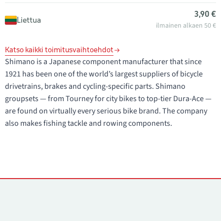
3,90 €
Liettua
ilmainen alkaen 50 €
Katso kaikki toimitusvaihtoehdot
Shimano is a Japanese component manufacturer that since
1921 has been one of the world’s largest suppliers of bicycle
drivetrains, brakes and cycling-specific parts. Shimano
groupsets — from Tourney for city bikes to top-tier Dura-Ace —
are found on virtually every serious bike brand. The company
also makes fishing tackle and rowing components.
Yhteystiedot