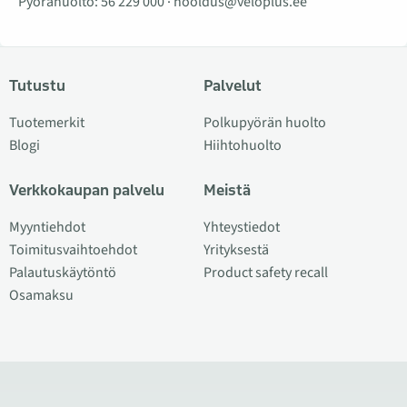
Pyörähuolto:
56 229 000
·
hooldus@veloplus.ee
Tutustu
Palvelut
Tuotemerkit
Polkupyörän huolto
Blogi
Hiihtohuolto
Verkkokaupan palvelu
Meistä
Myyntiehdot
Yhteystiedot
Toimitusvaihtoehdot
Yrityksestä
Palautuskäytöntö
Product safety recall
Osamaksu