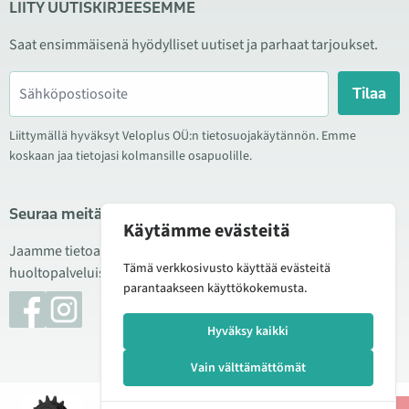
LIITY UUTISKIRJEESEMME
Saat ensimmäisenä hyödylliset uutiset ja parhaat tarjoukset.
Tilaa
Liittymällä hyväksyt Veloplus OÜ:n tietosuojakäytännön. Emme
koskaan jaa tietojasi kolmansille osapuolille.
Seuraa meitä sosiaalisessa mediassa
Käytämme evästeitä
Jaamme tietoa hyvistä tarjouksista, uusista tuotteista ja
Tämä verkkosivusto käyttää evästeitä
huoltopalveluista. Joskus julkaisemme myös tuote-esittelyjä.
parantaakseen käyttökokemusta.
Hyväksy kaikki
Vain välttämättömät