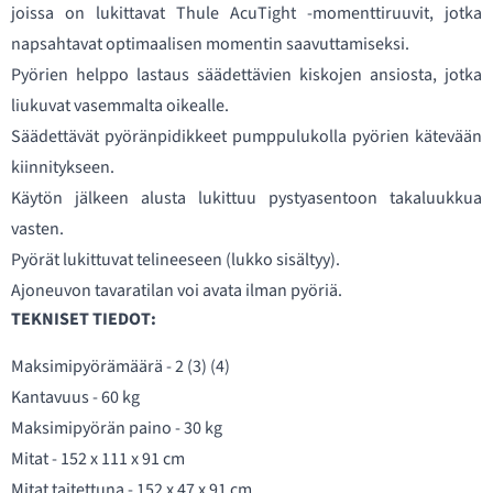
joissa on lukittavat Thule AcuTight -momenttiruuvit, jotka
napsahtavat optimaalisen momentin saavuttamiseksi.
Pyörien helppo lastaus säädettävien kiskojen ansiosta, jotka
liukuvat vasemmalta oikealle.
Säädettävät pyöränpidikkeet pumppulukolla pyörien kätevään
kiinnitykseen.
Käytön jälkeen alusta lukittuu pystyasentoon takaluukkua
vasten.
Pyörät lukittuvat telineeseen (lukko sisältyy).
Ajoneuvon tavaratilan voi avata ilman pyöriä.
TEKNISET TIEDOT:
Maksimipyörämäärä - 2 (3) (4)
Kantavuus - 60 kg
Maksimipyörän paino - 30 kg
Mitat - 152 x 111 x 91 cm
Mitat taitettuna - 152 x 47 x 91 cm