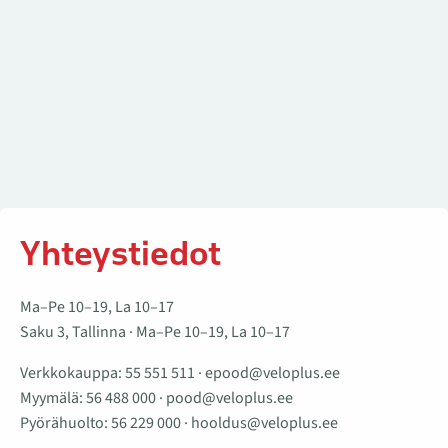
Yhteystiedot
Ma–Pe 10–19, La 10–17
Saku 3, Tallinna · Ma–Pe 10–19, La 10–17
Verkkokauppa:
55 551 511
·
epood@veloplus.ee
Myymälä:
56 488 000
·
pood@veloplus.ee
Pyörähuolto:
56 229 000
·
hooldus@veloplus.ee