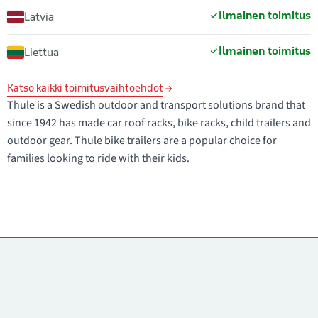
Ilmainen toimitus
Latvia
Ilmainen toimitus
Liettua
Katso kaikki toimitusvaihtoehdot
Thule is a Swedish outdoor and transport solutions brand that
since 1942 has made car roof racks, bike racks, child trailers and
outdoor gear. Thule bike trailers are a popular choice for
families looking to ride with their kids.
Yhteystiedot