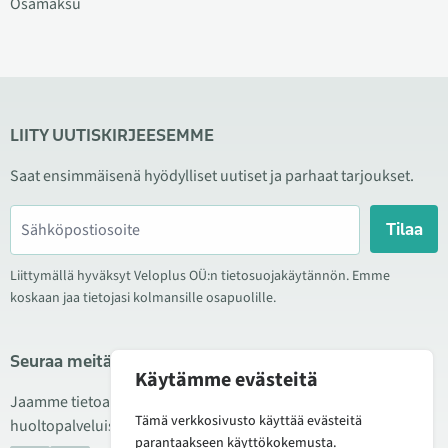
Osamaksu
LIITY UUTISKIRJEESEMME
Saat ensimmäisenä hyödylliset uutiset ja parhaat tarjoukset.
Tilaa
Liittymällä hyväksyt Veloplus OÜ:n tietosuojakäytännön. Emme
koskaan jaa tietojasi kolmansille osapuolille.
Seuraa meitä sosiaalisessa mediassa
Käytämme evästeitä
Jaamme tietoa hyvistä tarjouksista, uusista tuotteista ja
Tämä verkkosivusto käyttää evästeitä
huoltopalveluista. Joskus julkaisemme myös tuote-esittelyjä.
parantaakseen käyttökokemusta.