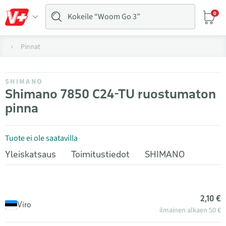
0
Pinnat
SHIMANO
Shimano 7850 C24-TU ruostumaton
pinna
Tuote ei ole saatavilla
Yleiskatsaus
Toimitustiedot
SHIMANO
2,10 €
Viro
ilmainen alkaen 50 €