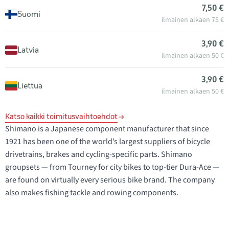
7,50 €
Suomi
ilmainen alkaen 75 €
3,90 €
Latvia
ilmainen alkaen 50 €
3,90 €
Liettua
ilmainen alkaen 50 €
Katso kaikki toimitusvaihtoehdot
Shimano is a Japanese component manufacturer that since
1921 has been one of the world’s largest suppliers of bicycle
drivetrains, brakes and cycling-specific parts. Shimano
groupsets — from Tourney for city bikes to top-tier Dura-Ace —
are found on virtually every serious bike brand. The company
also makes fishing tackle and rowing components.