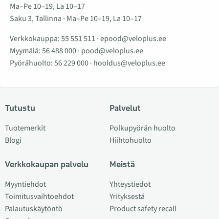
Ma–Pe 10–19, La 10–17
Saku 3, Tallinna · Ma–Pe 10–19, La 10–17
Verkkokauppa:
55 551 511
·
epood@veloplus.ee
Myymälä:
56 488 000
·
pood@veloplus.ee
Pyörähuolto:
56 229 000
·
hooldus@veloplus.ee
Tutustu
Palvelut
Tuotemerkit
Polkupyörän huolto
Blogi
Hiihtohuolto
Verkkokaupan palvelu
Meistä
Myyntiehdot
Yhteystiedot
Toimitusvaihtoehdot
Yrityksestä
Palautuskäytöntö
Product safety recall