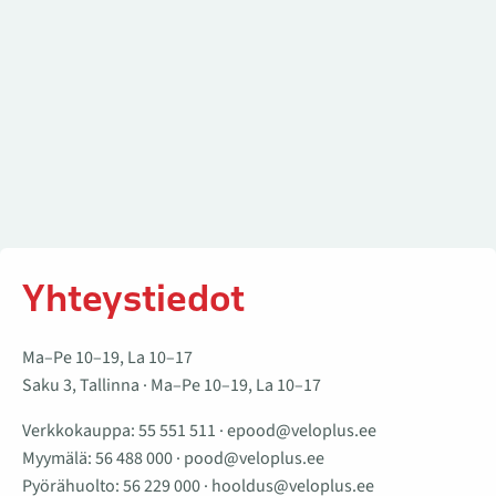
Yhteystiedot
Ma–Pe 10–19, La 10–17
Saku 3, Tallinna · Ma–Pe 10–19, La 10–17
Verkkokauppa:
55 551 511
·
epood@veloplus.ee
Myymälä:
56 488 000
·
pood@veloplus.ee
Pyörähuolto:
56 229 000
·
hooldus@veloplus.ee