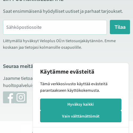
Saat ensimmäisenä hyödylliset uutiset ja parhaat tarjoukset.
Tilaa
Liittymällä hyväksyt Veloplus OÜ:n tietosuojakäytännön. Emme
koskaan jaa tietojasi kolmansille osapuolille.
Seuraa meitä sosiaalisessa mediassa
Käytämme evästeitä
Jaamme tietoa hyvistä tarjouksista, uusista tuotteista ja
Tämä verkkosivusto käyttää evästeitä
huoltopalveluista. Joskus julkaisemme myös tuote-esittelyjä.
parantaakseen käyttökokemusta.
Hyväksy kaikki
Vain välttämättömät
© 2026 Veloplus OÜ. Kaikki oikeudet pidätetään
Lisää