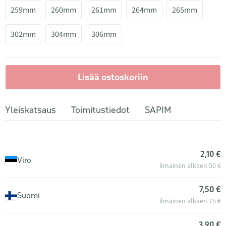
259mm
260mm
261mm
264mm
265mm
302mm
304mm
306mm
Lisää ostoskoriin
Yleiskatsaus
Toimitustiedot
SAPIM
2,10 €
Viro
ilmainen alkaen 50 €
7,50 €
Suomi
ilmainen alkaen 75 €
3,90 €