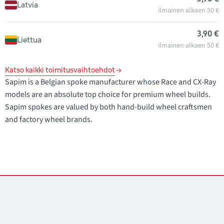
Latvia
ilmainen alkaen 50 €
3,90 €
Liettua
ilmainen alkaen 50 €
Katso kaikki toimitusvaihtoehdot
Sapim is a Belgian spoke manufacturer whose Race and CX-Ray
models are an absolute top choice for premium wheel builds.
Sapim spokes are valued by both hand-build wheel craftsmen
and factory wheel brands.
Yhteystiedot