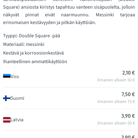
Square) ansiosta kiristys tapahtuu vanteen sisäpuolelta, jolloin
näkyvät pinnat eivät naarmuunnu. Messinki tarjoaa
erinomaisen kestävyyden ja pitkän käyttöiän.
Tyyppi: Double Square -pää
Materiaali: messinki
Kestävä ja korroosionkestävä
Ihanteellinen ammattikäyttöön
2,10 €
Viro
ilmainen alkaen 50 €
7,50 €
Suomi
ilmainen alkaen 75 €
3,90 €
Latvia
ilmainen alkaen 50 €
3,90 €