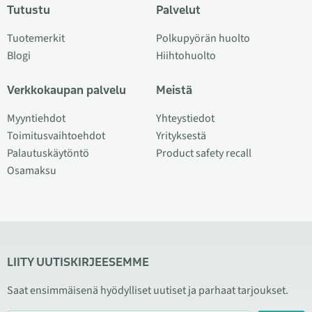
Tutustu
Palvelut
Tuotemerkit
Polkupyörän huolto
Blogi
Hiihtohuolto
Verkkokaupan palvelu
Meistä
Myyntiehdot
Yhteystiedot
Toimitusvaihtoehdot
Yrityksestä
Palautuskäytöntö
Product safety recall
Osamaksu
LIITY UUTISKIRJEESEMME
Saat ensimmäisenä hyödylliset uutiset ja parhaat tarjoukset.