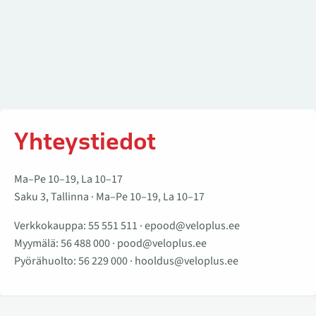
Yhteystiedot
Ma–Pe 10–19, La 10–17
Saku 3, Tallinna · Ma–Pe 10–19, La 10–17
Verkkokauppa:
55 551 511
·
epood@veloplus.ee
Myymälä:
56 488 000
·
pood@veloplus.ee
Pyörähuolto:
56 229 000
·
hooldus@veloplus.ee