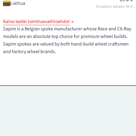
Liettua
ilmainen alkaen 50 €
Katso kaikki toimitusvaihtoehdot
Sapim is a Belgian spoke manufacturer whose Race and CX-Ray
models are an absolute top choice for premium wheel builds.
Sapim spokes are valued by both hand-build wheel craftsmen
and factory wheel brands.
Yhteystiedot