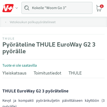
0
Vetokoukun polkupyörätelineet
THULE
Pyöräteline THULE EuroWay G2 3
pyörälle
Tuote ei ole saatavilla
Yleiskatsaus
Toimitustiedot
THULE
THULE EuroWay G2 3 pyöräteline
Kevyt ja kompakti pyöränkuljetin päivittäiseen käyttöön (3
pyörälle).