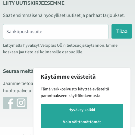
LIITY UUTISKIRJEESEMME
Saat ensimmäisenä hyödylliset uutiset ja parhaat tarjoukset.
Tilaa
Liittymällä hyväksyt Veloplus OÜ:n tietosuojakäytännön. Emme
koskaan jaa tietojasi kolmansille osapuolille.
Seuraa meitä sosiaalisessa mediassa
Käytämme evästeitä
Jaamme tietoa hyvistä tarjouksista, uusista tuotteista ja
Tämä verkkosivusto käyttää evästeitä
huoltopalveluista. Joskus julkaisemme myös tuote-esittelyjä.
parantaakseen käyttökokemusta.
Hyväksy kaikki
Vain välttämättömät