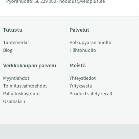
Pyörähuolto:
56 229 000
·
hooldus@veloplus.ee
Tutustu
Palvelut
Tuotemerkit
Polkupyörän huolto
Blogi
Hiihtohuolto
Verkkokaupan palvelu
Meistä
Myyntiehdot
Yhteystiedot
Toimitusvaihtoehdot
Yrityksestä
Palautuskäytöntö
Product safety recall
Osamaksu