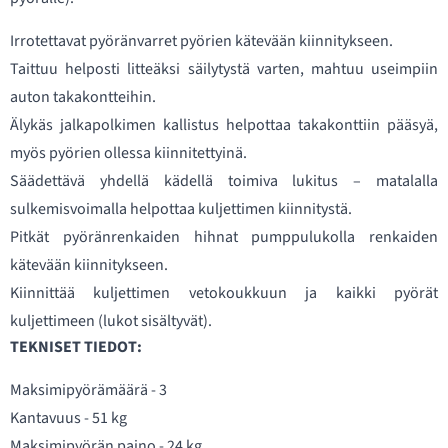
Irrotettavat pyöränvarret pyörien kätevään kiinnitykseen.
Taittuu helposti litteäksi säilytystä varten, mahtuu useimpiin
auton takakontteihin.
Älykäs jalkapolkimen kallistus helpottaa takakonttiin pääsyä,
myös pyörien ollessa kiinnitettyinä.
Säädettävä yhdellä kädellä toimiva lukitus – matalalla
sulkemisvoimalla helpottaa kuljettimen kiinnitystä.
Pitkät pyöränrenkaiden hihnat pumppulukolla renkaiden
kätevään kiinnitykseen.
Kiinnittää kuljettimen vetokoukkuun ja kaikki pyörät
kuljettimeen (lukot sisältyvät).
TEKNISET TIEDOT:
Maksimipyörämäärä - 3
Kantavuus - 51 kg
Maksimipyörän paino - 24 kg