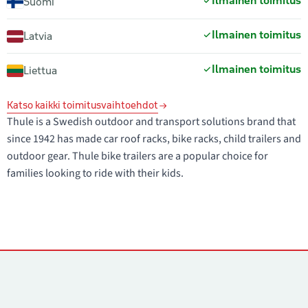
Ilmainen toimitus
Suomi
Ilmainen toimitus
Latvia
Ilmainen toimitus
Liettua
Katso kaikki toimitusvaihtoehdot
Thule is a Swedish outdoor and transport solutions brand that
since 1942 has made car roof racks, bike racks, child trailers and
outdoor gear. Thule bike trailers are a popular choice for
families looking to ride with their kids.
Yhteystiedot