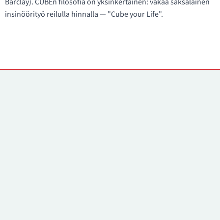
Barclay). CUBEn filosofia on yksinkertainen: vakaa saksalainen
insinöörityö reilulla hinnalla — "Cube your Life".
Yhteystiedot