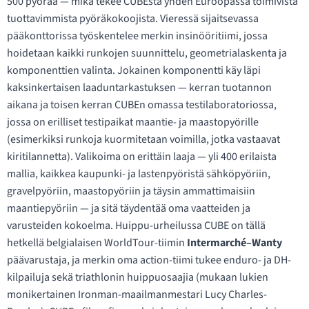
500 pyörää — mikä tekee CUBEsta yhden Euroopassa toimivista
tuottavimmista pyöräkokoojista. Vieressä sijaitsevassa
pääkonttorissa työskentelee merkin insinööritiimi, jossa
hoidetaan kaikki runkojen suunnittelu, geometrialaskenta ja
komponenttien valinta. Jokainen komponentti käy läpi
kaksinkertaisen laaduntarkastuksen — kerran tuotannon
aikana ja toisen kerran CUBEn omassa testilaboratoriossa,
jossa on erilliset testipaikat maantie- ja maastopyörille
(esimerkiksi runkoja kuormitetaan voimilla, jotka vastaavat
kiritilannetta). Valikoima on erittäin laaja — yli 400 erilaista
mallia, kaikkea kaupunki- ja lastenpyöristä sähköpyöriin,
gravelpyöriin, maastopyöriin ja täysin ammattimaisiin
maantiepyöriin — ja sitä täydentää oma vaatteiden ja
varusteiden kokoelma. Huippu-urheilussa CUBE on tällä
hetkellä belgialaisen WorldTour-tiimin
Intermarché–Wanty
päävarustaja, ja merkin oma action-tiimi tukee enduro- ja DH-
kilpailuja sekä triathlonin huippuosaajia (mukaan lukien
monikertainen Ironman-maailmanmestari Lucy Charles-