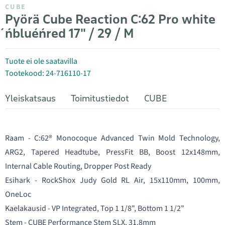
CUBE
Pyörä Cube Reaction C:62 Pro white
´n´blue´n´red 17" / 29 / M
Tuote ei ole saatavilla
Tootekood: 24-716110-17
Yleiskatsaus
Toimitustiedot
CUBE
Raam - C:62® Monocoque Advanced Twin Mold Technology,
ARG2, Tapered Headtube, PressFit BB, Boost 12x148mm,
Internal Cable Routing, Dropper Post Ready
Esihark - RockShox Judy Gold RL Air, 15x110mm, 100mm,
OneLoc
Kaelakausid - VP Integrated, Top 1 1/8", Bottom 1 1/2"
Stem - CUBE Performance Stem SLX, 31.8mm