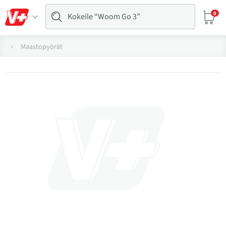
0
Maastopyörät