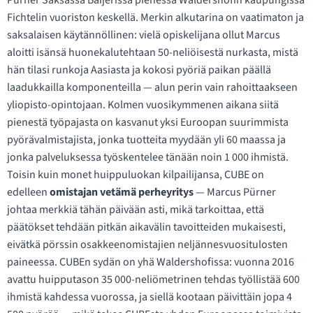
Pürner Saksassa Baijerissa pienessä Waldershofin kaupungissa
Fichtelin vuoriston keskellä. Merkin alkutarina on vaatimaton ja
saksalaisen käytännöllinen: vielä opiskelijana ollut Marcus
aloitti isänsä huonekalutehtaan 50-neliöisestä nurkasta, mistä
hän tilasi runkoja Aasiasta ja kokosi pyöriä paikan päällä
laadukkailla komponenteilla — alun perin vain rahoittaakseen
yliopisto-opintojaan. Kolmen vuosikymmenen aikana siitä
pienestä työpajasta on kasvanut yksi Euroopan suurimmista
pyörävalmistajista, jonka tuotteita myydään yli 60 maassa ja
jonka palveluksessa työskentelee tänään noin 1 000 ihmistä.
Toisin kuin monet huippuluokan kilpailijansa, CUBE on
edelleen
omistajan vetämä perheyritys
— Marcus Pürner
johtaa merkkiä tähän päivään asti, mikä tarkoittaa, että
päätökset tehdään pitkän aikavälin tavoitteiden mukaisesti,
eivätkä pörssin osakkeenomistajien neljännesvuositulosten
paineessa. CUBEn sydän on yhä Waldershofissa: vuonna 2016
avattu huipputason 35 000-neliömetrinen tehdas työllistää 600
ihmistä kahdessa vuorossa, ja siellä kootaan päivittäin jopa 4