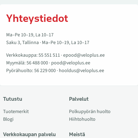
Yhteystiedot
Ma–Pe 10–19, La 10–17
Saku 3, Tallinna · Ma–Pe 10–19, La 10–17
Verkkokauppa:
55 551 511
·
epood@veloplus.ee
Myymälä:
56 488 000
·
pood@veloplus.ee
Pyörähuolto:
56 229 000
·
hooldus@veloplus.ee
Tutustu
Palvelut
Tuotemerkit
Polkupyörän huolto
Blogi
Hiihtohuolto
Verkkokaupan palvelu
Meistä