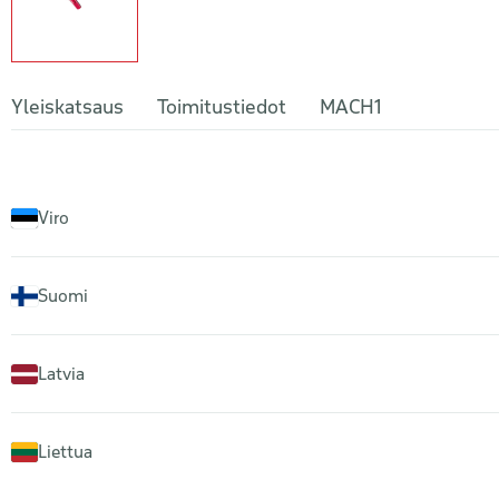
Yleiskatsaus
Toimitustiedot
MACH1
Viro
Suomi
Latvia
Liettua