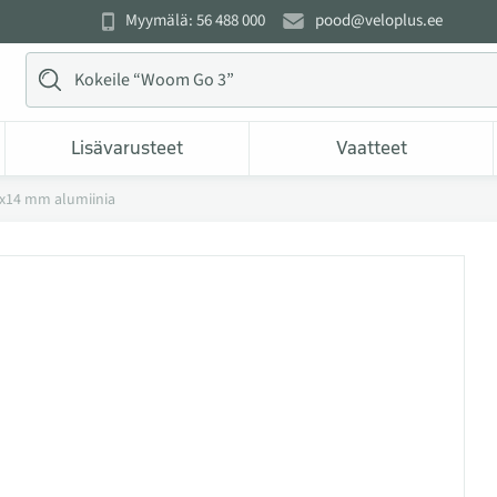
Myymälä: 56 488 000
pood@veloplus.ee
Lisävarusteet
Vaatteet
0x14 mm alumiinia