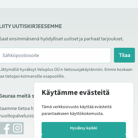
LIITY UUTISKIRJEESEMME
Saat ensimmäisenä hyödylliset uutiset ja parhaat tarjoukset.
Tilaa
Liittymällä hyväksyt Veloplus OÜ:n tietosuojakäytännön. Emme koskaan
jaa tietojasi kolmansille osapuolille.
Käytämme evästeitä
Seuraa meitä sosiaalisessa mediassa
Tämä verkkosivusto käyttää evästeitä
Jaamme tietoa hyvistä tarjouksista, uusista tuotteista ja
parantaakseen käyttökokemusta.
huoltopalveluista. Joskus julkaisemme myös tuote-esittelyjä.
Hyväksy kaikki