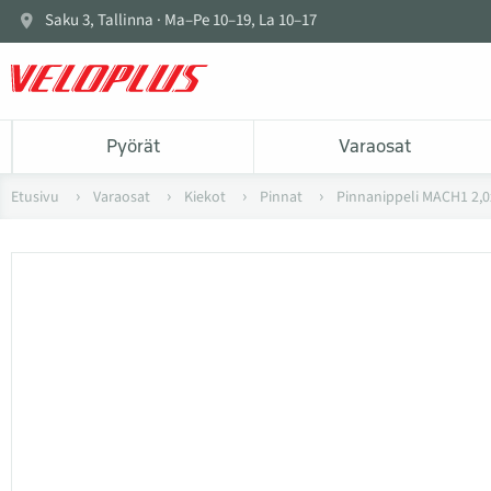
Saku 3, Tallinna · Ma–Pe 10–19, La 10–17
Pyörät
Varaosat
Etusivu
Varaosat
Kiekot
Pinnat
Pinnanippeli MACH1 2,