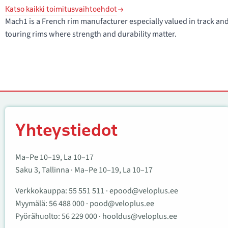
Katso kaikki toimitusvaihtoehdot
Mach1 is a French rim manufacturer especially valued in track and 
touring rims where strength and durability matter.
Yhteystiedot
Yhteystiedot
Ma–Pe 10–19, La 10–17
Saku 3, Tallinna · Ma–Pe 10–19, La 10–17
Verkkokauppa:
55 551 511
·
epood@veloplus.ee
Myymälä:
56 488 000
·
pood@veloplus.ee
Pyörähuolto:
56 229 000
·
hooldus@veloplus.ee