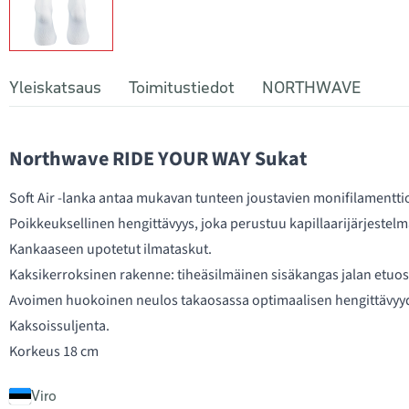
Yleiskatsaus
Toimitustiedot
NORTHWAVE
Northwave RIDE YOUR WAY Sukat
Soft Air -lanka antaa mukavan tunteen joustavien monifilamentt
Poikkeuksellinen hengittävyys, joka perustuu kapillaarijärjestel
Kankaaseen upotetut ilmataskut.
Kaksikerroksinen rakenne: tiheäsilmäinen sisäkangas jalan etuos
Avoimen huokoinen neulos takaosassa optimaalisen hengittävyy
Kaksoissuljenta.
Korkeus 18 cm
Viro