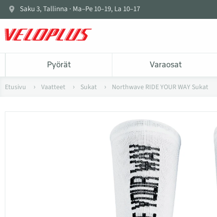
Saku 3, Tallinna · Ma–Pe 10–19, La 10–17
Pyörät
Varaosat
Etusivu
Vaatteet
Sukat
Northwave RIDE YOUR WAY Sukat