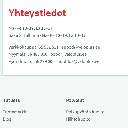
Yhteystiedot
Ma–Pe 10–19, La 10–17
Saku 3, Tallinna · Ma–Pe 10–19, La 10–17
Verkkokauppa:
55 551 511
·
epood@veloplus.ee
Myymälä:
56 488 000
·
pood@veloplus.ee
Pyörähuolto:
56 229 000
·
hooldus@veloplus.ee
Tutustu
Palvelut
Tuotemerkit
Polkupyörän huolto
Blogi
Hiihtohuolto