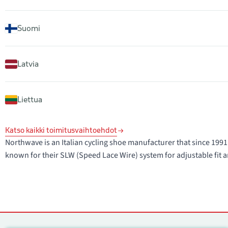
Suomi
Latvia
Liettua
Katso kaikki toimitusvaihtoehdot
Northwave is an Italian cycling shoe manufacturer that since 1
known for their SLW (Speed Lace Wire) system for adjustable fit a
Yhteystiedot