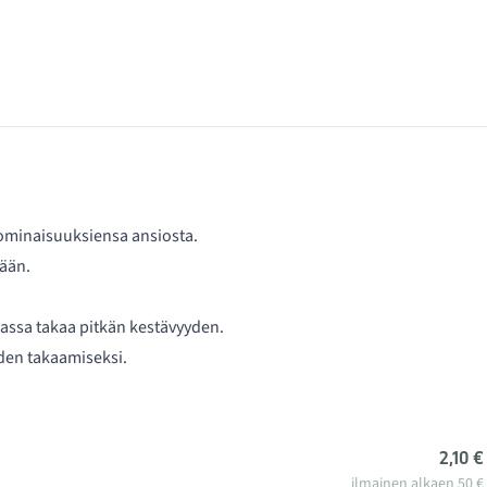
iominaisuuksiensa ansiosta.
mään.
assa takaa pitkän kestävyyden.
den takaamiseksi.
2,10 €
ilmainen alkaen 50 €