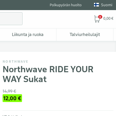
Suomi
Polkupyörän huolto
0
0,00 €
Liikunta ja ruoka
Talviurheilulajit
NORTHWAVE
Northwave RIDE YOUR
WAY Sukat
14,99 €
12,00 €