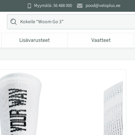
Myymälä: 56 488 000
pood@veloplus.ee
Lisävarusteet
Vaatteet