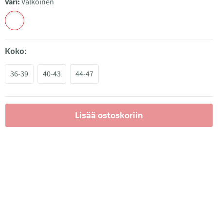
Väri:
Valkoinen
Koko:
36-39
40-43
44-47
Lisää ostoskoriin