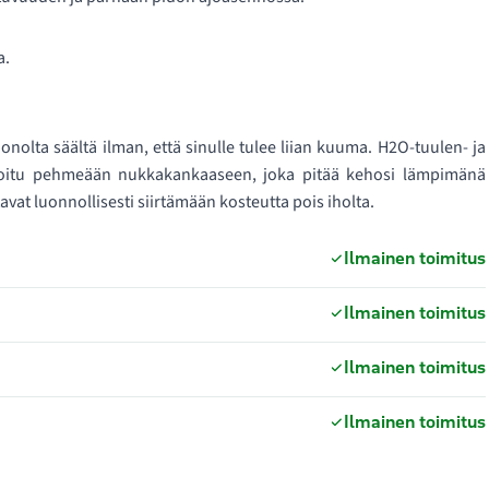
la.
onolta säältä ilman, että sinulle tulee liian kuuma. H2O-tuulen- ja
aminoitu pehmeään nukkakankaaseen, joka pitää kehosi lämpimänä
avat luonnollisesti siirtämään kosteutta pois iholta.
Ilmainen toimitus
Ilmainen toimitus
Ilmainen toimitus
Ilmainen toimitus