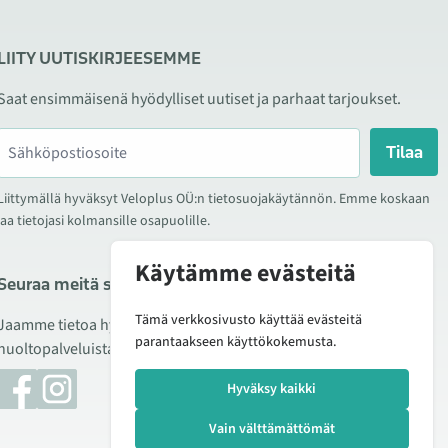
LIITY UUTISKIRJEESEMME
Saat ensimmäisenä hyödylliset uutiset ja parhaat tarjoukset.
Tilaa
Liittymällä hyväksyt Veloplus OÜ:n tietosuojakäytännön. Emme koskaan
jaa tietojasi kolmansille osapuolille.
Käytämme evästeitä
Seuraa meitä sosiaalisessa mediassa
Tämä verkkosivusto käyttää evästeitä
Jaamme tietoa hyvistä tarjouksista, uusista tuotteista ja
parantaakseen käyttökokemusta.
huoltopalveluista. Joskus julkaisemme myös tuote-esittelyjä.
Hyväksy kaikki
Vain välttämättömät