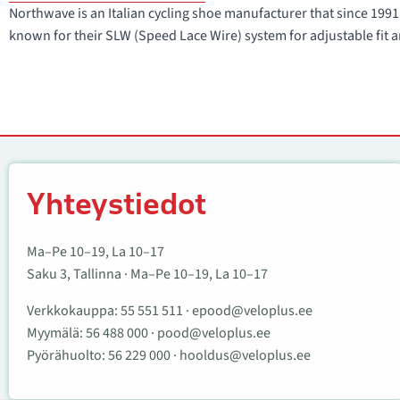
Northwave is an Italian cycling shoe manufacturer that since 1
known for their SLW (Speed Lace Wire) system for adjustable fit a
Yhteystiedot
Yhteystiedot
Ma–Pe 10–19, La 10–17
Saku 3, Tallinna · Ma–Pe 10–19, La 10–17
Verkkokauppa:
55 551 511
·
epood@veloplus.ee
Myymälä:
56 488 000
·
pood@veloplus.ee
Pyörähuolto:
56 229 000
·
hooldus@veloplus.ee