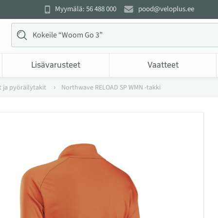
Myymälä: 56 488 000
pood@veloplus.ee
Lisävarusteet
Vaatteet
 ja pyöräilytakit
Northwave RELOAD SP WMN -takki