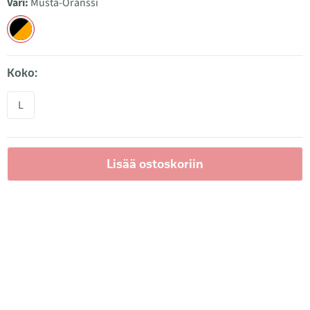
Väri:
Musta-Oranssi
Koko:
L
Lisää ostoskoriin