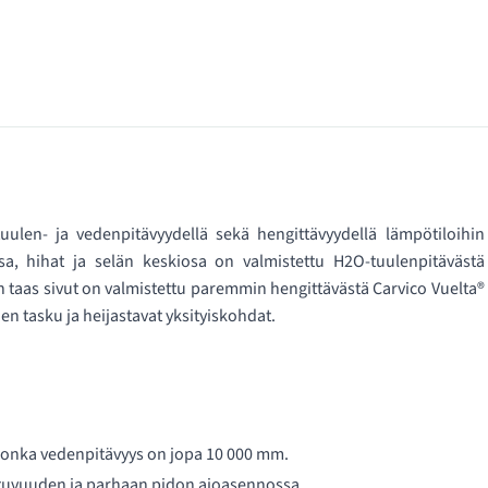
ulen- ja vedenpitävyydellä sekä hengittävyydellä lämpötiloihin
a, hihat ja selän keskiosa on valmistettu H2O-tuulenpitävästä
taas sivut on valmistettu paremmin hengittävästä Carvico Vuelta®
en tasku ja heijastavat yksityiskohdat.
 jonka vedenpitävyys on jopa 10 000 mm.
stuvuuden ja parhaan pidon ajoasennossa.