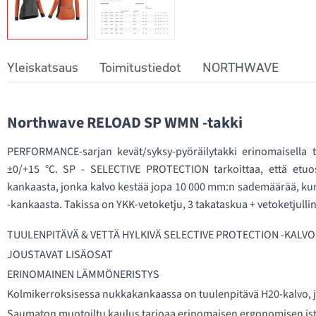
Yleiskatsaus
Toimitustiedot
NORTHWAVE
Northwave RELOAD SP WMN -takki
PERFORMANCE-sarjan kevät/syksy-pyöräilytakki erinomaisella tu
±0/+15 °C. SP - SELECTIVE PROTECTION tarkoittaa, että etuos
kankaasta, jonka kalvo kestää jopa 10 000 mm:n sademäärää, kun 
-kankaasta. Takissa on YKK-vetoketju, 3 takataskua + vetoketjullin
TUULENPITÄVÄ & VETTÄ HYLKIVÄ SELECTIVE PROTECTION -KALVO
JOUSTAVAT LISÄOSAT
ERINOMAINEN LÄMMÖNERISTYS
Kolmikerroksisessa nukkakankaassa on tuulenpitävä H20-kalvo,
Saumaton muotoiltu kaulus tarjoaa erinomaisen ergonomisen i