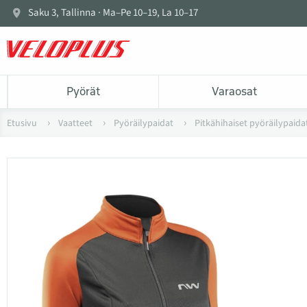
Saku 3, Tallinna · Ma–Pe 10–19, La 10–17
Pyörät
Varaosat
Etusivu
Vaatteet
Pyöräilypaidat
Pitkähihaiset pyöräilypaidat