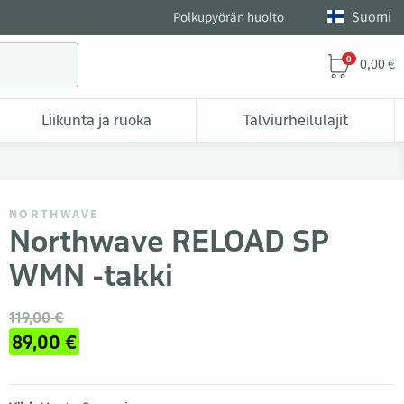
Suomi
Polkupyörän huolto
0
0,00 €
Liikunta ja ruoka
Talviurheilulajit
NORTHWAVE
Northwave RELOAD SP
WMN -takki
119,00 €
89,00 €