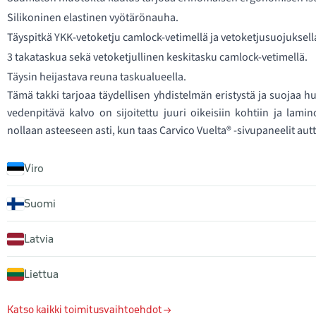
Silikoninen elastinen vyötärönauha.
Täyspitkä YKK-vetoketju camlock-vetimellä ja vetoketjusuojuksel
3 takataskua sekä vetoketjullinen keskitasku camlock-vetimellä.
Täysin heijastava reuna taskualueella.
Tämä takki tarjoaa täydellisen yhdistelmän eristystä ja suojaa hu
vedenpitävä kalvo on sijoitettu juuri oikeisiin kohtiin ja l
nollaan asteeseen asti, kun taas Carvico Vuelta® -sivupaneelit autt
Viro
Suomi
Latvia
Liettua
Katso kaikki toimitusvaihtoehdot