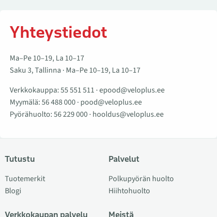
Yhteystiedot
Ma–Pe 10–19, La 10–17
Saku 3, Tallinna · Ma–Pe 10–19, La 10–17
Verkkokauppa:
55 551 511
·
epood@veloplus.ee
Myymälä:
56 488 000
·
pood@veloplus.ee
Pyörähuolto:
56 229 000
·
hooldus@veloplus.ee
Tutustu
Palvelut
Tuotemerkit
Polkupyörän huolto
Blogi
Hiihtohuolto
Verkkokaupan palvelu
Meistä