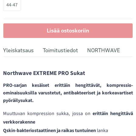
44-47
Lisää ostoskoriin
Yleiskatsaus
Toimitustiedot
NORTHWAVE
Northwave EXTREME PRO Sukat
PRO-sarjan kesäiset erittäin hengittävät, kompressio-
ominaisuuksilla varustetut, antibakteeriset ja korkeavartiset
pyöräilysukat.
Muuttuvan kompression sukka, jossa on
erittäin hengittävä
verkkorakenne
Qskin-bakteriostaattinen ja raikas tuntuinen
lanka