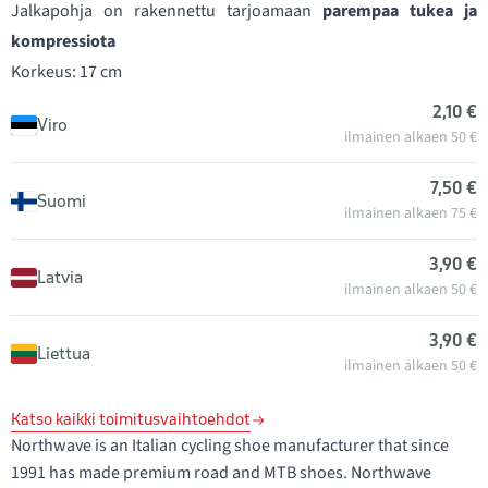
Jalkapohja on rakennettu tarjoamaan
parempaa tukea ja
kompressiota
Korkeus: 17 cm
2,10 €
Viro
ilmainen alkaen 50 €
7,50 €
Suomi
ilmainen alkaen 75 €
3,90 €
Latvia
ilmainen alkaen 50 €
3,90 €
Liettua
ilmainen alkaen 50 €
Katso kaikki toimitusvaihtoehdot
Northwave is an Italian cycling shoe manufacturer that since
1991 has made premium road and MTB shoes. Northwave