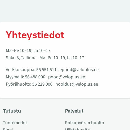
Yhteystiedot
Ma–Pe 10–19, La 10–17
Saku 3, Tallinna · Ma–Pe 10–19, La 10–17
Verkkokauppa:
55 551 511
·
epood@veloplus.ee
Myymälä:
56 488 000
·
pood@veloplus.ee
Pyörähuolto:
56 229 000
·
hooldus@veloplus.ee
Tutustu
Palvelut
Tuotemerkit
Polkupyörän huolto