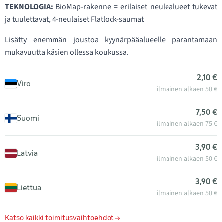
TEKNOLOGIA:
BioMap-rakenne = erilaiset neulealueet tukevat
ja tuulettavat, 4-neulaiset Flatlock-saumat
Lisätty enemmän joustoa kyynärpääalueelle parantamaan
mukavuutta käsien ollessa koukussa.
2,10 €
Viro
ilmainen alkaen 50 €
7,50 €
Suomi
ilmainen alkaen 75 €
3,90 €
Latvia
ilmainen alkaen 50 €
3,90 €
Liettua
ilmainen alkaen 50 €
Katso kaikki toimitusvaihtoehdot