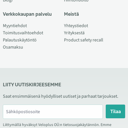
Blogi
Hiihtohuolto
Verkkokaupan palvelu
Meistä
Myyntiehdot
Yhteystiedot
Toimitusvaihtoehdot
Yrityksestä
Palautuskäytöntö
Product safety recall
Osamaksu
LIITY UUTISKIRJEESEMME
Saat ensimmäisenä hyödylliset uutiset ja parhaat tarjoukset.
Tilaa
Liittymällä hyväksyt Veloplus OÜ:n tietosuojakäytännön. Emme