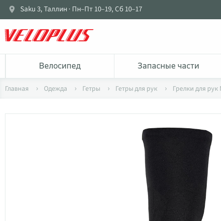
Saku 3, Таллин · Пн–Пт 10–19, Сб 10–17
Bелосипед
Запасные части
Главная
Одежда
Гетры
Гетры для рук
Грелки для рук