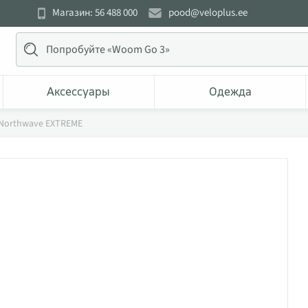
Магазин: 56 488 000
pood@veloplus.ee
Аксессуары
Одежда
 Northwave EXTREME