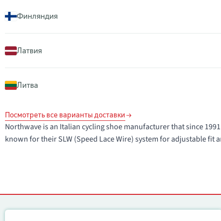
Финляндия
Латвия
Литва
Посмотреть все варианты доставки
Northwave is an Italian cycling shoe manufacturer that since 1
known for their SLW (Speed Lace Wire) system for adjustable fit a
Контакты