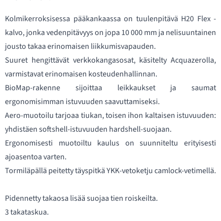
Kolmikerroksisessa pääkankaassa on tuulenpitävä H20 Flex -
kalvo, jonka vedenpitävyys on jopa 10 000 mm ja nelisuuntainen
jousto takaa erinomaisen liikkumisvapauden.
Suuret hengittävät verkkokangasosat, käsitelty Acquazerolla,
varmistavat erinomaisen kosteudenhallinnan.
BioMap-rakenne sijoittaa leikkaukset ja saumat
ergonomisimman istuvuuden saavuttamiseksi.
Aero-muotoilu tarjoaa tiukan, toisen ihon kaltaisen istuvuuden:
yhdistäen softshell-istuvuuden hardshell-suojaan.
Ergonomisesti muotoiltu kaulus on suunniteltu erityisesti
ajoasentoa varten.
Tormiläpällä peitetty täyspitkä YKK-vetoketju camlock-vetimellä.
Pidennetty takaosa lisää suojaa tien roiskeilta.
3 takataskua.