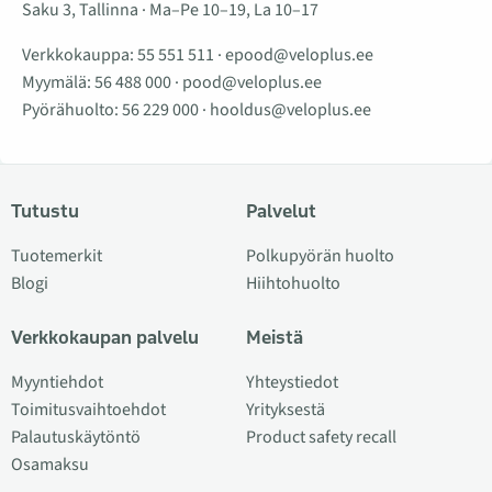
Saku 3, Tallinna · Ma–Pe 10–19, La 10–17
Verkkokauppa:
55 551 511
·
epood@veloplus.ee
Myymälä:
56 488 000
·
pood@veloplus.ee
Pyörähuolto:
56 229 000
·
hooldus@veloplus.ee
Tutustu
Palvelut
Tuotemerkit
Polkupyörän huolto
Blogi
Hiihtohuolto
Verkkokaupan palvelu
Meistä
Myyntiehdot
Yhteystiedot
Toimitusvaihtoehdot
Yrityksestä
Palautuskäytöntö
Product safety recall
Osamaksu