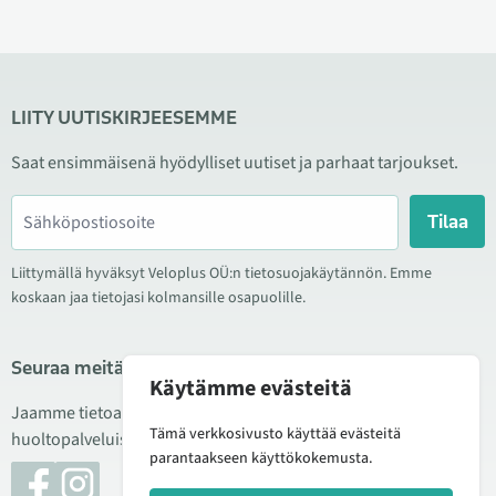
LIITY UUTISKIRJEESEMME
Saat ensimmäisenä hyödylliset uutiset ja parhaat tarjoukset.
Tilaa
Liittymällä hyväksyt Veloplus OÜ:n tietosuojakäytännön. Emme
koskaan jaa tietojasi kolmansille osapuolille.
Seuraa meitä sosiaalisessa mediassa
Käytämme evästeitä
Jaamme tietoa hyvistä tarjouksista, uusista tuotteista ja
Tämä verkkosivusto käyttää evästeitä
huoltopalveluista. Joskus julkaisemme myös tuote-esittelyjä.
parantaakseen käyttökokemusta.