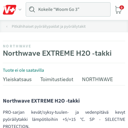
0
Pitkähihaiset pyöräilypaidat ja pyöräilytakit
NORTHWAVE
Northwave EXTREME H2O -takki
Tuote ei ole saatavilla
Yleiskatsaus
Toimitustiedot
NORTHWAVE
Northwave EXTREME H2O -takki
PRO-sarjan kevät/syksy-tuulen- ja vedenpitävä kevyt
pyöräilytakki lämpötiloihin +5/+15 °C. SP - SELECTIVE
PROTECTION.