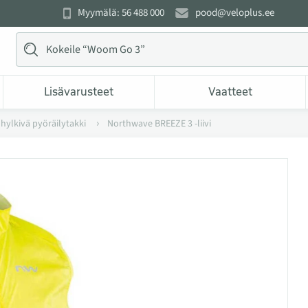
Myymälä: 56 488 000
pood@veloplus.ee
Lisävarusteet
Vaatteet
ä hylkivä pyöräilytakki
Northwave BREEZE 3 -liivi