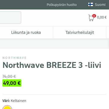
Suomi
Polkupyörän huolto
0
0,00 €
Liikunta ja ruoka
Talviurheilulajit
NORTHWAVE
Northwave BREEZE 3 -liivi
74,00 €
49,00 €
Väri:
Keltainen