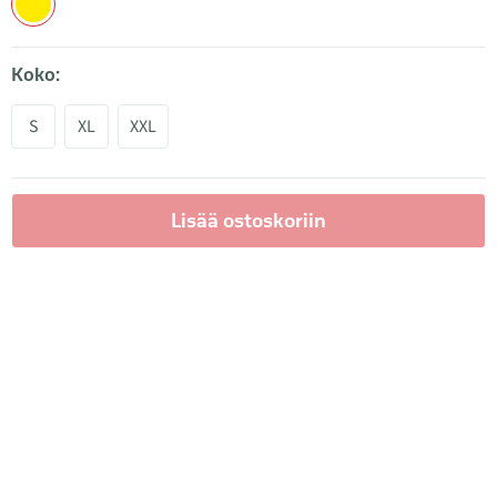
Koko:
S
XL
XXL
Lisää ostoskoriin