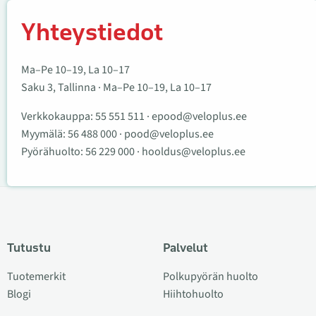
Yhteystiedot
Ma–Pe 10–19, La 10–17
Saku 3, Tallinna · Ma–Pe 10–19, La 10–17
Verkkokauppa:
55 551 511
·
epood@veloplus.ee
Myymälä:
56 488 000
·
pood@veloplus.ee
Pyörähuolto:
56 229 000
·
hooldus@veloplus.ee
Tutustu
Palvelut
Tuotemerkit
Polkupyörän huolto
Blogi
Hiihtohuolto