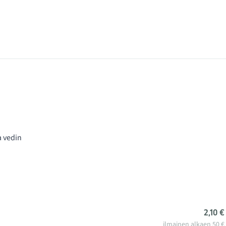
a vedin
2,10 €
ilmainen alkaen 50 €