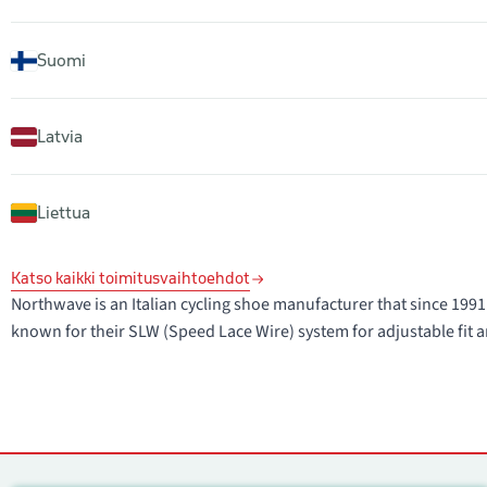
Suomi
Latvia
Liettua
Katso kaikki toimitusvaihtoehdot
Northwave is an Italian cycling shoe manufacturer that since 1
known for their SLW (Speed Lace Wire) system for adjustable fit a
Yhteystiedot