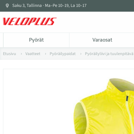
Saku 3, Tallinna · Ma–Pe 10–19, La 10–17
Pyörät
Varaosat
Etusivu
Vaatteet
Pyöräilypaidat
Pyöräilyliivi ja tuulenpitäv