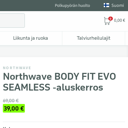
Suomi
Polkupyörän huolto
0
0,00 €
Liikunta ja ruoka
Talviurheilulajit
NORTHWAVE
Northwave BODY FIT EVO
SEAMLESS -aluskerros
69,00 €
39,00 €