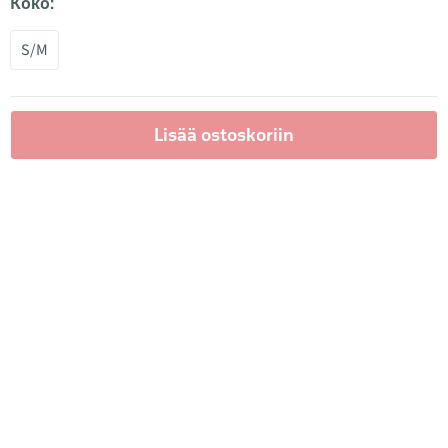
Koko:
S/M
Lisää ostoskoriin