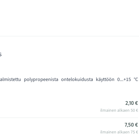
s
lmistettu polypropeenista ontelokuidusta käyttöön 0...+15 °C
2,10 €
ilmainen alkaen 50 €
7,50 €
ilmainen alkaen 75 €