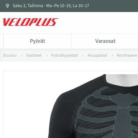
Saku 3, Tallinna · Ma–Pe 10–19, La 10–17
Pyörät
Varaosat
Etusivu
Vaatteet
Pyöräilypaidat
Aluspaidat
Northwave 