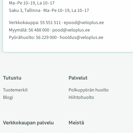
Ma–Pe 10–19, La 10–17
Saku 3, Tallinna · Ma–Pe 10–19, La 10–17
Verkkokauppa:
55 551 511
·
epood@veloplus.ee
Myymälä:
56 488 000
·
pood@veloplus.ee
Pyörähuolto:
56 229 000
·
hooldus@veloplus.ee
Tutustu
Palvelut
Tuotemerkit
Polkupyörän huolto
Blogi
Hiihtohuolto
Verkkokaupan palvelu
Meistä