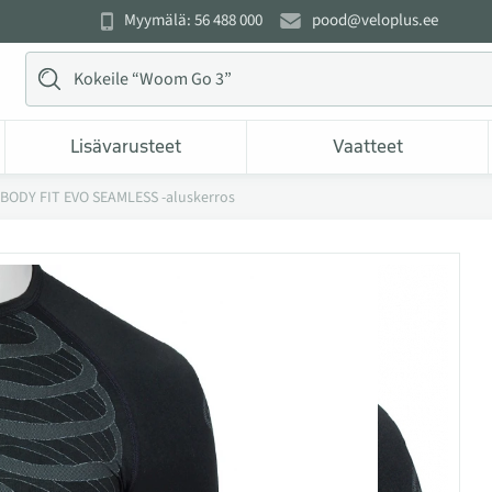
Myymälä: 56 488 000
pood@veloplus.ee
Lisävarusteet
Vaatteet
BODY FIT EVO SEAMLESS -aluskerros