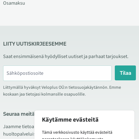
Osamaksu
LIITY UUTISKIRJEESEMME
Saat ensimmäisenä hyödylliset uutiset ja parhaat tarjoukset.
Tilaa
Liittymällä hyväksyt Veloplus OÜ:n tietosuojakäytännön. Emme
koskaan jaa tietojasi kolmansille osapuolille.
Seuraa meitä sosiaalisessa mediassa
Käytämme evästeitä
Jaamme tietoa hyvistä tarjouksista, uusista tuotteista ja
Tämä verkkosivusto käyttää evästeitä
huoltopalveluista. Joskus julkaisemme myös tuote-esittelyjä.