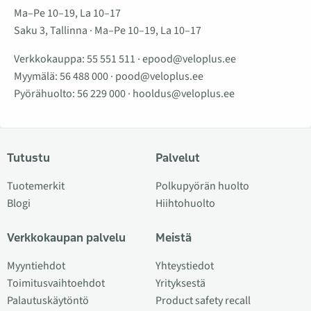
Ma–Pe 10–19, La 10–17
Saku 3, Tallinna · Ma–Pe 10–19, La 10–17
Verkkokauppa:
55 551 511
·
epood@veloplus.ee
Myymälä:
56 488 000
·
pood@veloplus.ee
Pyörähuolto:
56 229 000
·
hooldus@veloplus.ee
Tutustu
Palvelut
Tuotemerkit
Polkupyörän huolto
Blogi
Hiihtohuolto
Verkkokaupan palvelu
Meistä
Myyntiehdot
Yhteystiedot
Toimitusvaihtoehdot
Yrityksestä
Palautuskäytöntö
Product safety recall