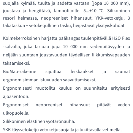
suojalla kylmää, tuulta ja sadetta vastaan (jopa 10 000 mm),
joustava ja hengittävä, lämpötiloille -5...+10 °C. Silikoninen
resori helmassa, neopreeniset hihansuut, YKK-vetoketju, 3
takataskua + vetoketjullinen tasku, heijastavat yksityiskohdat.
Kolmekerroksinen harjattu pääkangas tuulenpitävällä H2O Flex
-kalvolla, joka tarjoaa jopa 10 000 mm vedenpitävyyden ja
neljään suuntaan joustavuuden täydellisen liikkumisvapauden
takaamiseksi.
BioMap-rakenne sijoittaa leikkaukset ja saumat
ergonomisimman istuvuuden saavuttamiseksi.
Ergonomisesti muotoiltu kaulus on suunniteltu erityisesti
ajoasentoon.
Ergonomiset neopreeniset hihansuut pitävät veden
ulkopuolella.
Silikoninen elastinen vyötärönauha.
YKK-täysvetoketju vetoketjusuojalla ja lukittavalla vetimellä.