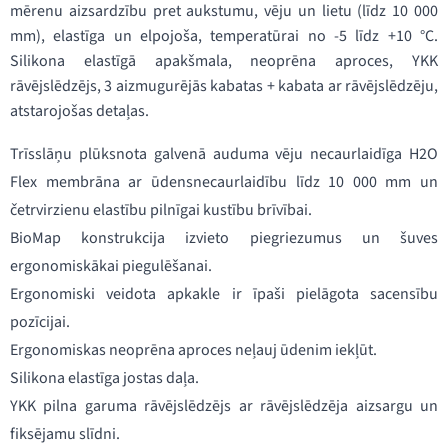
mērenu aizsardzību pret aukstumu, vēju un lietu (līdz 10 000
mm), elastīga un elpojoša, temperatūrai no -5 līdz +10 °C.
Silikona elastīgā apakšmala, neoprēna aproces, YKK
rāvējslēdzējs, 3 aizmugurējās kabatas + kabata ar rāvējslēdzēju,
atstarojošas detaļas.
Trīsslāņu plūksnota galvenā auduma vēju necaurlaidīga H2O
Flex membrāna ar ūdensnecaurlaidību līdz 10 000 mm un
četrvirzienu elastību pilnīgai kustību brīvībai.
BioMap konstrukcija izvieto piegriezumus un šuves
ergonomiskākai piegulēšanai.
Ergonomiski veidota apkakle ir īpaši pielāgota sacensību
pozīcijai.
Ergonomiskas neoprēna aproces neļauj ūdenim iekļūt.
Silikona elastīga jostas daļa.
YKK pilna garuma rāvējslēdzējs ar rāvējslēdzēja aizsargu un
fiksējamu slīdni.