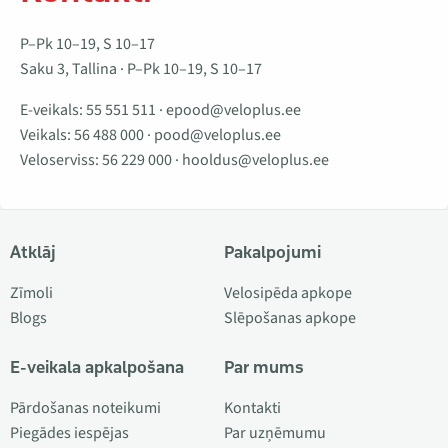
P–Pk 10–19, S 10–17
Saku 3, Tallina · P–Pk 10–19, S 10–17
E-veikals:
55 551 511
·
epood@veloplus.ee
Veikals:
56 488 000
·
pood@veloplus.ee
Veloserviss:
56 229 000
·
hooldus@veloplus.ee
Atklāj
Pakalpojumi
Zīmoli
Velosipēda apkope
Blogs
Slēpošanas apkope
E-veikala apkalpošana
Par mums
Pārdošanas noteikumi
Kontakti
Piegādes iespējas
Par uzņēmumu