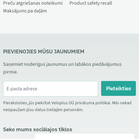
Preču atgriešanas noteikumi
Product safety recall
Maksājums pa daļām
PIEVIENOJIES MŪSU JAUNUMIEM
Saņemiet noderīgus jaunumus un labākos piedāvājumus
pirmie.
Pieteikties
Pierakstoties, jūs piekrītat Veloplus OÜ privātuma politikai. Mēs nekad
neizpaužam jūsu datus trešajām personām.
Seko mums sociālajos tīklos