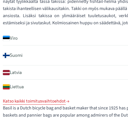
näytät tyylikkäältä tässä takissa: pidennetty fishtail-helma yhd
takista ihanteellisen välikausitakin. Takki on myös mukava päällä
ansiosta. Lisäksi takissa on ylimääräiset tuuletusaukot, verkk
estämiseksi ja sivutaskut. Kolmiosainen huppu on säädettävä, jote
Viro
Suomi
Latvia
Liettua
Katso kaikki toimitusvaihtoehdot
Basil is a Dutch bicycle bag and basket maker that since 1925 has 
baskets and pannier bags are popular among admirers of the Dutch-