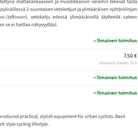
istettynä mattakankaaseen ja muodikkaisiin väreihin tekevät tästä
 pyöräillessä 2-suuntaisen vetoketjun ja ylimääräisen vyötärölinjan
o-/taftivuori, vetoketju edessä ylimääräisellä täytteellä sateen
n se ei haittaa näkyvyyttäsi.
Ilmainen toimitus
7,50 €
ilmainen alkaen 75 €
Ilmainen toimitus
Ilmainen toimitus
produced practical, stylish equipment for urban cyclists. Basil
style cycling lifestyle.