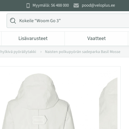
Myymälä: 56 488 000
pood@veloplus.ee
Lisävarusteet
Vaatteet
ä hylkivä pyöräilytakki
Naisten polkupyörän sadeparka Basil Mosse