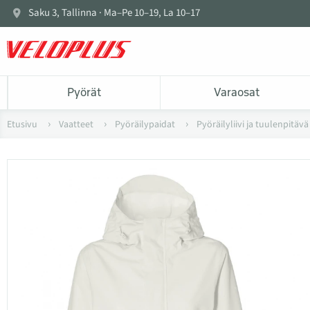
Saku 3, Tallinna · Ma–Pe 10–19, La 10–17
Pyörät
Varaosat
Etusivu
Vaatteet
Pyöräilypaidat
Pyöräilyliivi ja tuulenpitäv