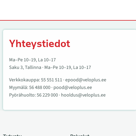
Yhteystiedot
Yhteystiedot
Ma–Pe 10–19, La 10–17
Saku 3, Tallinna · Ma–Pe 10–19, La 10–17
Verkkokauppa:
55 551 511
·
epood@veloplus.ee
Myymälä:
56 488 000
·
pood@veloplus.ee
Pyörähuolto:
56 229 000
·
hooldus@veloplus.ee