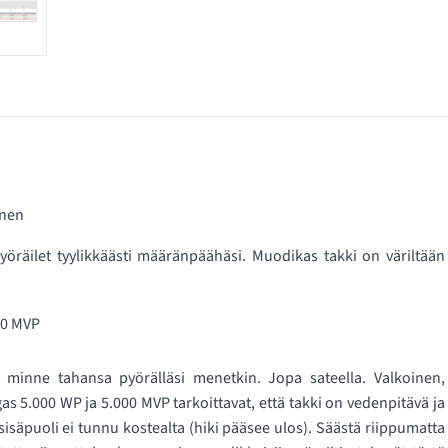
inen
öräilet tyylikkäästi määränpäähäsi. Muodikas takki on väriltään
00 MVP
 minne tahansa pyörälläsi menetkin. Jopa sateella. Valkoinen,
s 5.000 WP ja 5.000 MVP tarkoittavat, että takki on vedenpitävä ja
sisäpuoli ei tunnu kostealta (hiki pääsee ulos). Säästä riippumatta