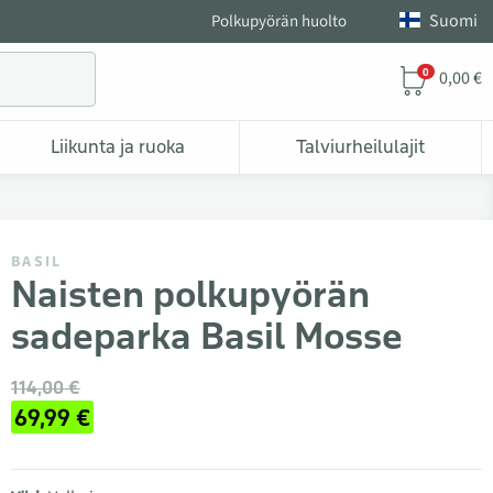
Suomi
Polkupyörän huolto
0
0,00 €
Liikunta ja ruoka
Talviurheilulajit
BASIL
Naisten polkupyörän
sadeparka Basil Mosse
114,00 €
69,99 €