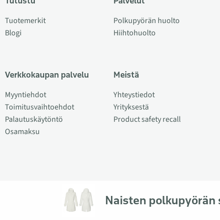
Tutustu
Palvelut
Tuotemerkit
Polkupyörän huolto
Blogi
Hiihtohuolto
Verkkokaupan palvelu
Meistä
Myyntiehdot
Yhteystiedot
Toimitusvaihtoehdot
Yrityksestä
Palautuskäytöntö
Product safety recall
Osamaksu
Naisten polkupyörän 
© 2026 Veloplus OÜ. Kaikki oikeudet pidätetään