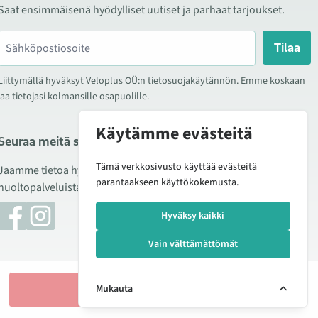
Saat ensimmäisenä hyödylliset uutiset ja parhaat tarjoukset.
Tilaa
Liittymällä hyväksyt Veloplus OÜ:n tietosuojakäytännön. Emme koskaan
jaa tietojasi kolmansille osapuolille.
Käytämme evästeitä
Seuraa meitä sosiaalisessa mediassa
Tämä verkkosivusto käyttää evästeitä
Jaamme tietoa hyvistä tarjouksista, uusista tuotteista ja
parantaakseen käyttökokemusta.
huoltopalveluista. Joskus julkaisemme myös tuote-esittelyjä.
Hyväksy kaikki
Vain välttämättömät
Lisää ostoskoriin
Mukauta
Hallitse evästeitä