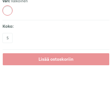
Väri:
Valkoinen
Koko:
S
Lisää ostoskoriin