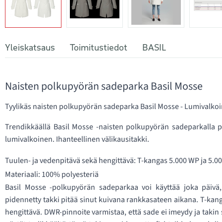
Yleiskatsaus
Toimitustiedot
BASIL
Naisten polkupyörän sadeparka Basil Mosse
Tyylikäs naisten polkupyörän sadeparka Basil Mosse - Lumivalko
Trendikkäällä Basil Mosse -naisten polkupyörän sadeparkalla py
lumivalkoinen. Ihanteellinen välikausitakki.
Tuulen- ja vedenpitävä sekä hengittävä: T-kangas 5.000 WP ja 5.0
Materiaali: 100% polyesteriä
Basil Mosse -polkupyörän sadeparkaa voi käyttää joka päivä,
pidennetty takki pitää sinut kuivana rankkasateen aikana. T-kanga
hengittävä. DWR-pinnoite varmistaa, että sade ei imeydy ja takin 