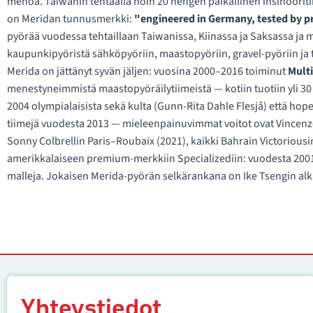
menoa. Taiwanin tehtaalla noin 20 hengen paikallinen insinööriti
on Meridan tunnusmerkki:
"engineered in Germany, tested by pr
pyörää vuodessa tehtaillaan Taiwanissa, Kiinassa ja Saksassa ja m
kaupunkipyöristä sähköpyöriin, maastopyöriin, gravel-pyöriin ja
Merida on jättänyt syvän jäljen: vuosina 2000–2016 toiminut
Mult
menestyneimmistä maastopyöräilytiimeistä — kotiin tuotiin yli 30 
2004 olympialaisista sekä kulta (Gunn-Rita Dahle Flesjå) että ho
tiimejä vuodesta 2013 — mieleenpainuvimmat voitot ovat Vincenz
Sonny Colbrellin Paris–Roubaix (2021), kaikki Bahrain Victoriousi
amerikkalaiseen premium-merkkiin Specializediin: vuodesta 2001
malleja. Jokaisen Merida-pyörän selkärankana on Ike Tsengin alku
Yhteystiedot
Yhteystiedot