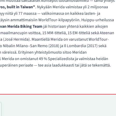
imi muuttaa saksalaiset konseptit tuotantovalmiiksi — tämä yhteys
os, built in Taiwan"
. Nykyään Merida valmistaa yli 2 miljoonaa
yy niitä yli 77 maassa — valikoimassa on kaikkea lasten- ja
 täysin ammattimaisiin WorldTour-kilpapyöriin. Huippu-urheilussa
ivan Merida Biking Team
jäi historiaan yhtenä kaikkien aikojen
maailmancupin voittoa, 15 MM-titteliä, 15 EM-titteliä sekä Ateenan
pea (José Hermida). Maantiellä Merida on varustanut WorldTour-
o Nibalin Milano–San Remo (2018) ja Il Lombardia (2017) sekä
n väreissä. Erityinen yhteistyömuoto sitoo Meridan
 Merida on omistanut 49 % Specializedista ja valmistaa heidän
peräinen periaate — tee asia laadukkaasti tai jätä se tekemättä.