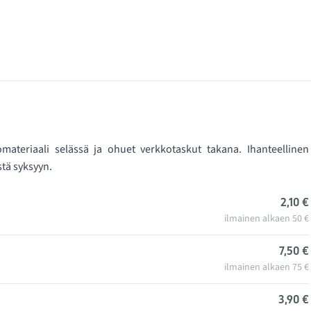
omateriaali selässä ja ohuet verkkotaskut takana. Ihanteellinen
stä syksyyn.
2,10 €
ilmainen alkaen 50 €
7,50 €
ilmainen alkaen 75 €
3,90 €