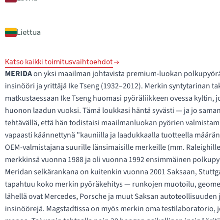
Liettua
Katso kaikki toimitusvaihtoehdot
MERIDA
on yksi maailman johtavista premium-luokan polkupyörä
insinööri ja yrittäjä Ike Tseng (1932–2012). Merkin syntytarinan t
matkustaessaan Ike Tseng huomasi pyöräliikkeen ovessa kyltin, joss
huonon laadun vuoksi. Tämä loukkasi häntä syvästi — ja jo saman
tehtävällä, että hän todistaisi maailmanluokan pyörien valmistam
vapaasti käännettynä "kauniilla ja laadukkaalla tuotteella mää
OEM-valmistajana suurille länsimaisille merkeille (mm. Raleighill
merkkinsä vuonna 1988 ja oli vuonna 1992 ensimmäinen polkupyör
Meridan selkärankana on kuitenkin vuonna 2001 Saksaan, Stuttgar
tapahtuu koko merkin pyöräkehitys — runkojen muotoilu, geometria
lähellä ovat Mercedes, Porsche ja muut Saksan autoteollisuuden jä
insinöörejä. Magstadtissa on myös merkin oma testilaboratorio, jo