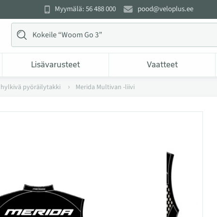
Myymälä: 56 488 000
pood@veloplus.ee
Lisävarusteet
Vaatteet
ä hylkivä pyöräilytakki
Merida Multivan -liivi