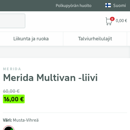
Suomi
Polkupyörän huolto
0
0,00 €
Liikunta ja ruoka
Talviurheilulajit
MERIDA
Merida Multivan -liivi
60,00 €
16,00 €
Väri:
Musta-Vihreä