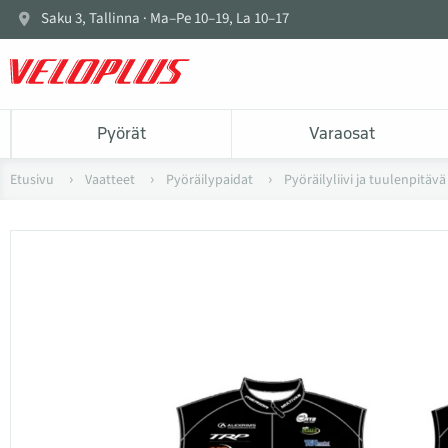
Saku 3, Tallinna · Ma–Pe 10–19, La 10–17
Pyörät
Varaosat
Etusivu
Vaatteet
Pyöräilypaidat
Pyöräilyliivi ja tuulenpitäv