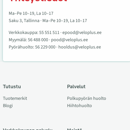
Ma–Pe 10–19, La 10–17
Saku 3, Tallinna · Ma–Pe 10–19, La 10–17
Verkkokauppa:
55 551 511
·
epood@veloplus.ee
Myymälä:
56 488 000
·
pood@veloplus.ee
Pyörähuolto:
56 229 000
·
hooldus@veloplus.ee
Tutustu
Palvelut
Tuotemerkit
Polkupyörän huolto
Blogi
Hiihtohuolto