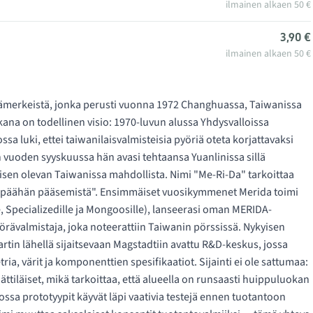
ilmainen alkaen 50 €
3,90 €
ilmainen alkaen 50 €
merkeistä, jonka perusti vuonna 1972 Changhuassa, Taiwanissa
akana on todellinen visio: 1970-luvun alussa Yhdysvalloissa
a luki, ettei taiwanilaisvalmisteisia pyöriä oteta korjattavaksi
 vuoden syyskuussa hän avasi tehtaansa Yuanlinissa sillä
isen olevan Taiwanissa mahdollista. Nimi "Me-Ri-Da" tarkoittaa
ränpäähän pääsemistä". Ensimmäiset vuosikymmenet Merida toimi
e, Specializedille ja Mongoosille), lanseerasi oman MERIDA-
ävalmistaja, joka noteerattiin Taiwanin pörssissä. Nykyisen
tin lähellä sijaitsevaan Magstadtiin avattu R&D-keskus, jossa
, värit ja komponenttien spesifikaatiot. Sijainti ei ole sattumaa:
ttiläiset, mikä tarkoittaa, että alueella on runsaasti huippuluokan
ssa prototyypit käyvät läpi vaativia testejä ennen tuotantoon