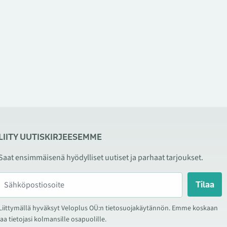
LIITY UUTISKIRJEESEMME
Saat ensimmäisenä hyödylliset uutiset ja parhaat tarjoukset.
Tilaa
Liittymällä hyväksyt Veloplus OÜ:n tietosuojakäytännön. Emme koskaan
jaa tietojasi kolmansille osapuolille.