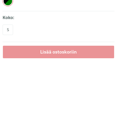
Koko:
S
Lisää ostoskoriin