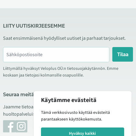
LIITY UUTISKIRJEESEMME
Saat ensimmäisenä hyödylliset uutiset ja parhaat tarjoukset.
Tilaa
Liittymällä hyväksyt Veloplus OÜ:n tietosuojakäytännön. Emme
koskaan jaa tietojasi kolmansille osapuolille.
Seuraa meitä sosiaalisessa mediassa
Käytämme evästeitä
Jaamme tietoa hyvistä tarjouksista, uusista tuotteista ja
Tämä verkkosivusto käyttää evästeitä
huoltopalveluista. Joskus julkaisemme myös tuote-esittelyjä.
parantaakseen käyttökokemusta.
Hyväksy kaikki