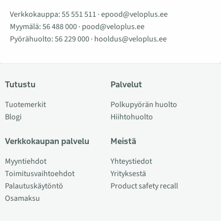
Verkkokauppa:
55 551 511
·
epood@veloplus.ee
Myymälä:
56 488 000
·
pood@veloplus.ee
Pyörähuolto:
56 229 000
·
hooldus@veloplus.ee
Tutustu
Palvelut
Tuotemerkit
Polkupyörän huolto
Blogi
Hiihtohuolto
Verkkokaupan palvelu
Meistä
Myyntiehdot
Yhteystiedot
Toimitusvaihtoehdot
Yrityksestä
Palautuskäytöntö
Product safety recall
Osamaksu