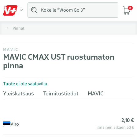
0
Pinnat
MAVIC
MAVIC CMAX UST ruostumaton
pinna
Tuote ei ole saatavilla
Yleiskatsaus
Toimitustiedot
MAVIC
2,10 €
Viro
ilmainen alkaen 50 €