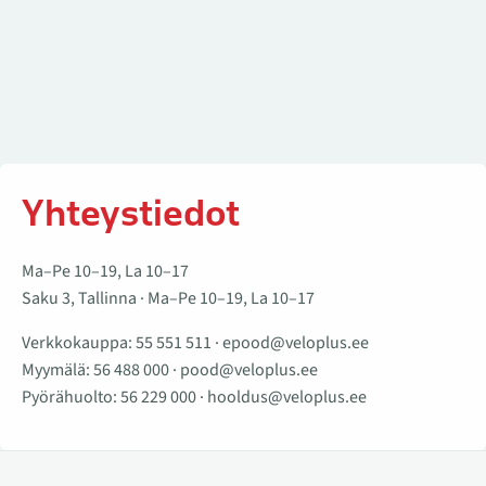
Yhteystiedot
Ma–Pe 10–19, La 10–17
Saku 3, Tallinna · Ma–Pe 10–19, La 10–17
Verkkokauppa:
55 551 511
·
epood@veloplus.ee
Myymälä:
56 488 000
·
pood@veloplus.ee
Pyörähuolto:
56 229 000
·
hooldus@veloplus.ee