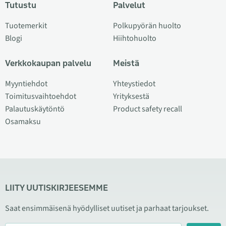
Tutustu
Palvelut
Tuotemerkit
Polkupyörän huolto
Blogi
Hiihtohuolto
Verkkokaupan palvelu
Meistä
Myyntiehdot
Yhteystiedot
Toimitusvaihtoehdot
Yrityksestä
Palautuskäytöntö
Product safety recall
Osamaksu
LIITY UUTISKIRJEESEMME
Saat ensimmäisenä hyödylliset uutiset ja parhaat tarjoukset.