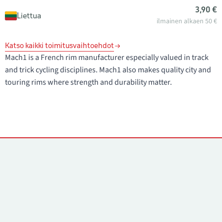
3,90 €
Liettua
ilmainen alkaen 50 €
Katso kaikki toimitusvaihtoehdot
Mach1 is a French rim manufacturer especially valued in track
and trick cycling disciplines. Mach1 also makes quality city and
touring rims where strength and durability matter.
Yhteystiedot